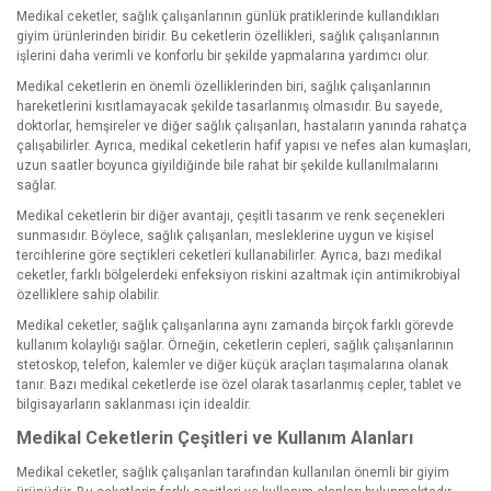
Medikal ceketler, sağlık çalışanlarının günlük pratiklerinde kullandıkları
giyim ürünlerinden biridir. Bu ceketlerin özellikleri, sağlık çalışanlarının
işlerini daha verimli ve konforlu bir şekilde yapmalarına yardımcı olur.
Medikal ceketlerin en önemli özelliklerinden biri, sağlık çalışanlarının
hareketlerini kısıtlamayacak şekilde tasarlanmış olmasıdır. Bu sayede,
doktorlar, hemşireler ve diğer sağlık çalışanları, hastaların yanında rahatça
çalışabilirler. Ayrıca, medikal ceketlerin hafif yapısı ve nefes alan kumaşları,
uzun saatler boyunca giyildiğinde bile rahat bir şekilde kullanılmalarını
sağlar.
Medikal ceketlerin bir diğer avantajı, çeşitli tasarım ve renk seçenekleri
sunmasıdır. Böylece, sağlık çalışanları, mesleklerine uygun ve kişisel
tercihlerine göre seçtikleri ceketleri kullanabilirler. Ayrıca, bazı medikal
ceketler, farklı bölgelerdeki enfeksiyon riskini azaltmak için antimikrobiyal
özelliklere sahip olabilir.
Medikal ceketler, sağlık çalışanlarına aynı zamanda birçok farklı görevde
kullanım kolaylığı sağlar. Örneğin, ceketlerin cepleri, sağlık çalışanlarının
stetoskop, telefon, kalemler ve diğer küçük araçları taşımalarına olanak
tanır. Bazı medikal ceketlerde ise özel olarak tasarlanmış cepler, tablet ve
bilgisayarların saklanması için idealdir.
Medikal Ceketlerin Çeşitleri ve Kullanım Alanları
Medikal ceketler, sağlık çalışanları tarafından kullanılan önemli bir giyim