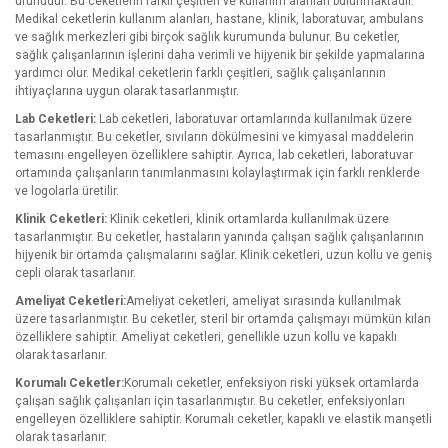
ürünüdür. Bu ceketlerin farklı çeşitleri ve kullanım alanları bulunmaktadır.
Medikal ceketlerin kullanım alanları, hastane, klinik, laboratuvar, ambulans
ve sağlık merkezleri gibi birçok sağlık kurumunda bulunur. Bu ceketler,
sağlık çalışanlarının işlerini daha verimli ve hijyenik bir şekilde yapmalarına
yardımcı olur. Medikal ceketlerin farklı çeşitleri, sağlık çalışanlarının
ihtiyaçlarına uygun olarak tasarlanmıştır.
Lab Ceketleri:
Lab ceketleri, laboratuvar ortamlarında kullanılmak üzere
tasarlanmıştır. Bu ceketler, sıvıların dökülmesini ve kimyasal maddelerin
temasını engelleyen özelliklere sahiptir. Ayrıca, lab ceketleri, laboratuvar
ortamında çalışanların tanımlanmasını kolaylaştırmak için farklı renklerde
ve logolarla üretilir.
Klinik Ceketleri:
Klinik ceketleri, klinik ortamlarda kullanılmak üzere
tasarlanmıştır. Bu ceketler, hastaların yanında çalışan sağlık çalışanlarının
hijyenik bir ortamda çalışmalarını sağlar. Klinik ceketleri, uzun kollu ve geniş
cepli olarak tasarlanır.
Ameliyat Ceketleri:
Ameliyat ceketleri, ameliyat sırasında kullanılmak
üzere tasarlanmıştır. Bu ceketler, steril bir ortamda çalışmayı mümkün kılan
özelliklere sahiptir. Ameliyat ceketleri, genellikle uzun kollu ve kapaklı
olarak tasarlanır.
Korumalı Ceketler:
Korumalı ceketler, enfeksiyon riski yüksek ortamlarda
çalışan sağlık çalışanları için tasarlanmıştır. Bu ceketler, enfeksiyonları
engelleyen özelliklere sahiptir. Korumalı ceketler, kapaklı ve elastik manşetli
olarak tasarlanır.