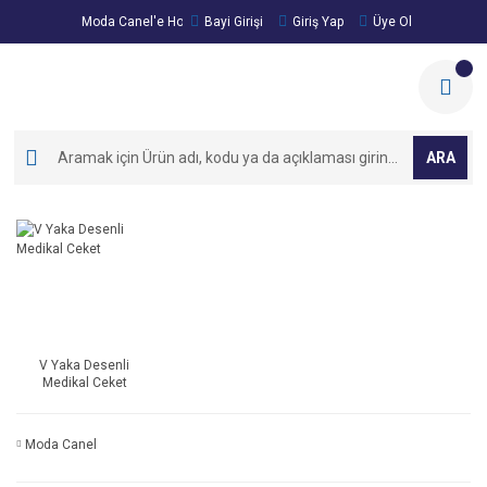
Moda Canel'e Hoşgeldiniz!
Bayi Girişi
Giriş Yap
Üye Ol
ARA
V Yaka Desenli
Medikal Ceket
Moda Canel