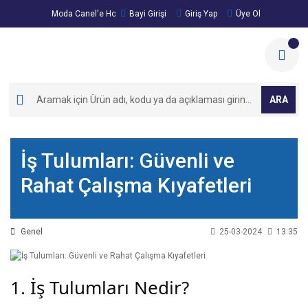
Moda Canel'e Hoşgeldiniz!
Bayi Girişi
Giriş Yap
Üye Ol
ARA
İş Tulumları: Güvenli ve
Rahat Çalışma Kıyafetleri
Genel
25-03-2024
13:35
1. İş Tulumları Nedir?