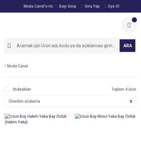
Moda Canel'e Hoşgeldiniz!
Bayi Girişi
Giriş Yap
Üye Ol
ARA
Moda Canel
Stoktakiler
Toplam 4 ürün