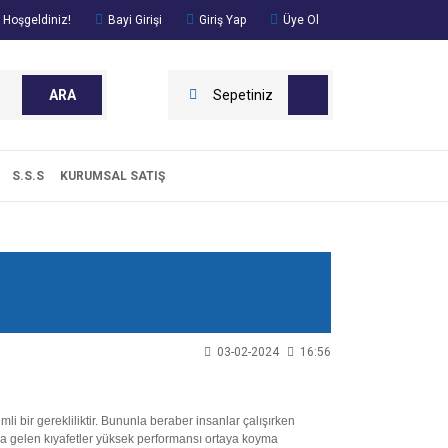
 Hoşgeldiniz!
Bayi Girişi
Giriş Yap
Üye Ol
ARA
Sepetiniz
S.S.S
KURUMSAL SATIŞ
03-02-2024
16:56
 bir gerekliliktir. Bununla beraber insanlar çalışırken
mına gelen kıyafetler yüksek performansı ortaya koyma