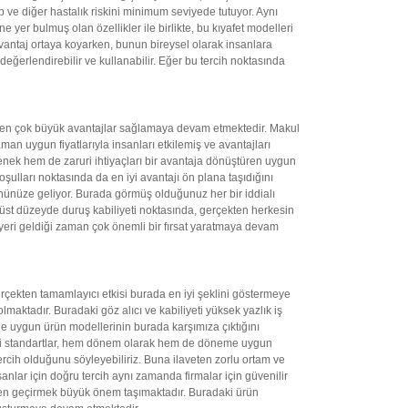
p ve diğer hastalık riskini minimum seviyede tutuyor. Aynı
yer bulmuş olan özellikler ile birlikte, bu kıyafet modelleri
e avantaj ortaya koyarken, bunun bireysel olarak insanlara
eğerlendirebilir ve kullanabilir. Eğer bu tercih noktasında
çekten çok büyük avantajlar sağlamaya devam etmektedir. Makul
man uygun fiyatlarıyla insanları etkilemiş ve avantajları
enek hem de zaruri ihtiyaçları bir avantaja dönüştüren uygun
şulları noktasında da en iyi avantajı ön plana taşıdığını
 önünüze geliyor. Burada görmüş olduğunuz her bir iddialı
in üst düzeyde duruş kabiliyeti noktasında, gerçekten herkesin
ı yeri geldiği zaman çok önemli bir fırsat yaratmaya devam
erçekten tamamlayıcı etkisi burada en iyi şeklini göstermeye
lmaktadır. Buradaki göz alıcı ve kabiliyeti yüksek yazlık iş
eğine uygun ürün modellerinin burada karşımıza çıktığını
lediği standartlar, hem dönem olarak hem de döneme uygun
tercih olduğunu söyleyebiliriz. Buna ilaveten zorlu ortam ve
nlar için doğru tercih aynı zamanda firmalar için güvenilir
zden geçirmek büyük önem taşımaktadır. Buradaki ürün