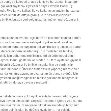
çok geniş bir kategori ortaya çıkmış ve her zaman insanların
ok özel sayılacak kıyafetler ortaya çıkmıştır. Baskılı iş
r. Fiyatlarıyla kalitesi ile ve kullanım avantajını her zaman
eler ile birlikte ortaya çıkmış ucuz baskılı iş elbiseleri
r ile birlikte, burada yeri geldiği zaman mükemmel çözümler in
amanda kullanım avantajı açısından da çok önemli unsur olduğu
erin ve tüm personelin kabiliyetini yükseltecek fırsat ve
odelleri buradan karşınıza geliyor. Baskılı iş elbiseleri olarak
derece modern tasarlanmış ürün modelleri ile birlikte,
iniz için değerlendirebilirsiniz. İddialı ürün modellerinin
yrıcalıklarını gösterimi açısından, bu tarz kıyafetleri giymesi
venilir çözümler ile birlikte insanlar için bir yardımcılık
mak durumundadır. Özellikle firmanız için yapacağınız tercihleri
anda kullanış açısından avantajları ön planda olduğu için
eri kattığı zenginlik ile birlikte çok önemli bir ayrıcalık
bir etki bırakmaya devam etmektedir.
 ile birlikte topluma çok büyük avantajlar kazandırdığı açıkça
maya devam etmektedir. Geçiş süreçlerinde içeride ve dışarıda
ndan riski minimum seviyede tutmak anlamında iyi bir çözüm
nümüze gelmiş olan bu değişik kıyafetlerin, her şekilde