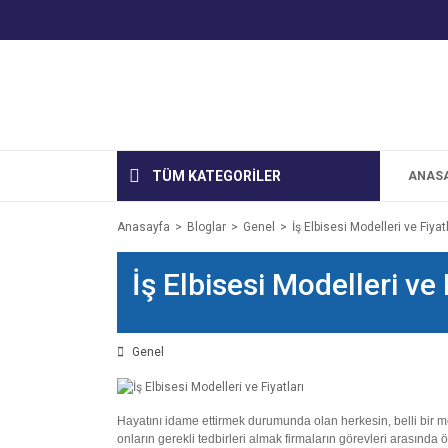
TÜM KATEGORİLER
ANAS
Anasayfa
Bloglar
Genel
İş Elbisesi Modelleri ve Fiyatl
İş Elbisesi Modelleri ve 
Genel
Hayatını idame ettirmek durumunda olan herkesin, belli bir me
onların gerekli tedbirleri almak firmaların görevleri arasında