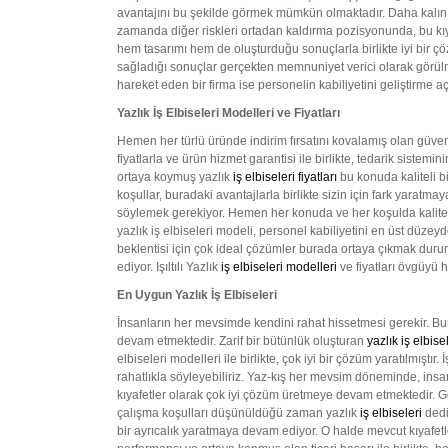
avantajını bu şekilde görmek mümkün olmaktadır. Daha kalın dah
zamanda diğer riskleri ortadan kaldırma pozisyonunda, bu kıyaf
hem tasarımı hem de oluşturduğu sonuçlarla birlikte iyi bir
sağladığı sonuçlar gerçekten memnuniyet verici olarak görülme
hareket eden bir firma ise personelin kabiliyetini geliştirme açı
Yazlık İş Elbiseleri Modelleri ve Fiyatları
Hemen her türlü üründe indirim fırsatını kovalamış olan güve
fiyatlarla ve ürün hizmet garantisi ile birlikte, tedarik siste
ortaya koymuş yazlık
iş elbiseleri fiyatları
bu konuda kaliteli 
koşullar, buradaki avantajlarla birlikte sizin için fark yarat
söylemek gerekiyor. Hemen her konuda ve her koşulda kaliteli 
yazlık iş elbiseleri modeli, personel kabiliyetini en üst düze
beklentisi için çok ideal çözümler burada ortaya çıkmak durum
ediyor. Işıltılı Yazlık
iş elbiseleri modelleri
ve fiyatları övgüyü 
En Uygun Yazlık İş Elbiseleri
İnsanların her mevsimde kendini rahat hissetmesi gerekir. Buna
devam etmektedir. Zarif bir bütünlük oluşturan
yazlık iş elbise
elbiseleri modelleri ile birlikte, çok iyi bir çözüm yaratılmışt
rahatlıkla söyleyebiliriz. Yaz-kış her mevsim döneminde, insa
kıyafetler olarak çok iyi çözüm üretmeye devam etmektedir. Gen
çalışma koşulları düşünüldüğü zaman yazlık
iş elbiseleri
dedi
bir ayrıcalık yaratmaya devam ediyor. O halde mevcut kıyafe