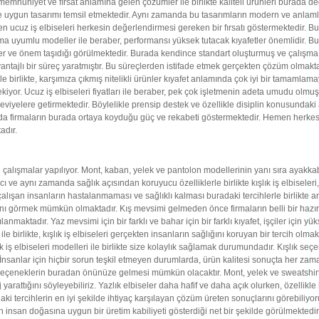
emnuniyet ve fırsat anlamına gelen çözümler ile birlikte kaliteli ürünleri burada
ine uygun tasarımı temsil etmektedir. Aynı zamanda bu tasarımların modern ve anlamlı 
 en ucuz iş elbiseleri herkesin değerlendirmesi gereken bir fırsatı göstermektedir. B
ma uyumlu modeller ile beraber, performansı yüksek tutacak kıyafetler önemlidir. Bu
ğer ve önem taşıdığı görülmektedir. Burada kendince standart oluşturmuş ve çalışma ka
ntajlı bir süreç yaratmıştır. Bu süreçlerden istifade etmek gerçekten çözüm olmak
 birlikte, karşımıza çıkmış nitelikli ürünler kıyafet anlamında çok iyi bir tamamlama
iyor. Ucuz iş elbiseleri fiyatları ile beraber, pek çok işletmenin adeta umudu olmuş
i seviyelere getirmektedir. Böylelikle prensip destek ve özellikle disiplin konusundaki
nda firmaların burada ortaya koyduğu güç ve rekabeti göstermektedir. Hemen herkesin
adır.
 çalışmalar yapılıyor. Mont, kaban, yelek ve pantolon modellerinin yanı sıra ayakka
 ve aynı zamanda sağlık açısından koruyucu özelliklerle birlikte kışlık iş elbiseler
a çalışan insanların hastalanmaması ve sağlıklı kalması buradaki tercihlerle birlikte
sını görmek mümkün olmaktadır. Kış mevsimi gelmeden önce firmaların belli bir hazırl
ılanmaktadır. Yaz mevsimi için bir farklı ve bahar için bir farklı kıyafet, işçiler içi
e birlikte, kışlık iş elbiseleri gerçekten insanların sağlığını koruyan bir tercih o
lık iş elbiseleri modelleri ile birlikte size kolaylık sağlamak durumundadır. Kışlık seç
 İnsanlar için hiçbir sorun teşkil etmeyen durumlarda, ürün kalitesi sonuçta her zam
un seçeneklerin buradan önünüze gelmesi mümkün olacaktır. Mont, yelek ve sweatshirt
 yarattığını söyleyebiliriz. Yazlık elbiseler daha hafif ve daha açık olurken, özellikl
uradaki tercihlerin en iyi şekilde ihtiyaç karşılayan çözüm üreten sonuçlarını görebiliy
 insan doğasına uygun bir üretim kabiliyeti gösterdiği net bir şekilde görülmektedir