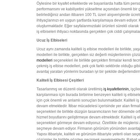
Öylesine bir kıyafet erkeklerde ve bayanlarda hatta tüm person
performansını ve kabiliyetini yükseltme açısından önemli bir gö
belirlediğiniz andan itibaren 100 TL üzeri alışverişlerde ücret
ihtiyaçlarınızı en uygun şartlarda karşılamaya devam ediyor. 
oluşturmaktadır. Eğer sayfalarımızdaki ürünleri sürekli olarak 
iş elbiseleri ihtiyacı noktasında gerçekten çok ciddi çalışmala
Ucuz İş Elbiseleri
Ucuz aynı zamanda kaliteli iş elbise modelleri ile birlikte, yaşan
modelleri ile birlikte, gerçekten siz değerli müşterilerinin ç
modelleri
seçenekleri ile birlikte gerçekten firmalar kendi te
çekmiş iş elbise modelleri, pek çok farklı sektörde olduğu gibi
avantaj yaratan yönlerini buradan iyi bir şekilde değerlendir
Kaliteli İş Elbisesi Çeşitleri
Tasarlanmış ve düzenli olarak üretilmiş
iş kıyafetlerinin,
işçile
karşılanması için burada birbirine benzeyen kaliteli iş elbisel
için çok önemli ve anlamlı sonuçları bulunmaktadır. Kaliteli iş
devam etmektedir. İtibar mücadelesi içerisinde yer alan firmala
seçenekleri ile birlikte düzgün tasarımcıların her dönemde or
hizmet boyutlarını geliştirmeye devam etmektedir. Kaliteli iş e
seçenekleri görmeye devam ediyoruz. Özellikle de müşterisi adın
seçmeye devam ediyor. Firmanın görünüm yönünden avantajları
Yapısı itibariyle, kaliteli ve görünüm itibariyle yeterli olan
çözümler ile birlikte gözden geçirmek gerekmektedir. Rahat ve