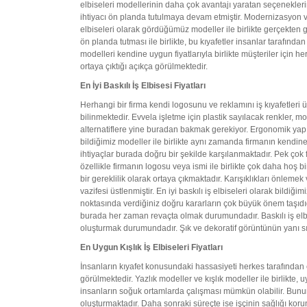
elbiseleri modellerinin daha çok avantajı yaratan seçenekleri
ihtiyacı ön planda tutulmaya devam etmiştir. Modernizasyon ve ka
elbiseleri olarak gördüğümüz modeller ile birlikte gerçekten g
ön planda tutması ile birlikte, bu kıyafetler insanlar tarafından
modelleri kendine uygun fiyatlarıyla birlikte müşteriler için h
ortaya çıktığı açıkça görülmektedir.
En İyi Baskılı İş Elbisesi Fiyatları
Herhangi bir firma kendi logosunu ve reklamını iş kıyafetleri
bilinmektedir. Evvela işletme için plastik sayılacak renkler, mo
alternatiflere yine buradan bakmak gerekiyor. Ergonomik yapı sa
bildiğimiz modeller ile birlikte aynı zamanda firmanın kend
ihtiyaçlar burada doğru bir şekilde karşılanmaktadır. Pek çok fa
özellikle firmanın logosu veya ismi ile birlikte çok daha hoş b
bir gereklilik olarak ortaya çıkmaktadır. Karışıklıkları önlemek
vazifesi üstlenmiştir. En iyi baskılı iş elbiseleri olarak bildi
noktasında verdiğiniz doğru kararların çok büyük önem taşıdığ
burada her zaman revaçta olmak durumundadır. Baskılı iş elbise
oluşturmak durumundadır. Şık ve dekoratif görüntünün yanı s
En Uygun Kışlık İş Elbiseleri Fiyatları
İnsanların kıyafet konusundaki hassasiyeti herkes tarafından ço
görülmektedir. Yazlık modeller ve kışlık modeller ile birlikte, uy
insanların soğuk ortamlarda çalışması mümkün olabilir. Bunu
oluşturmaktadır. Daha sonraki süreçte ise işçinin sağlığı korun