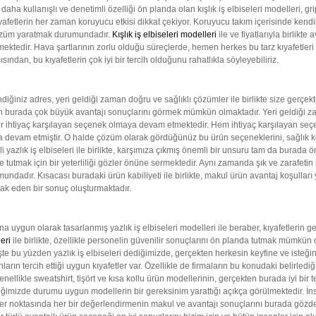
a kullanışlı ve denetimli özelliği ön planda olan kışlık iş elbiseleri modelleri, gri
etlerin her zaman koruyucu etkisi dikkat çekiyor. Koruyucu takım içerisinde kendine 
 çözüm yaratmak durumundadır.
Kışlık iş elbiseleri modelleri
ile ve fiyatlarıyla birlikt
ktedir. Hava şartlarının zorlu olduğu süreçlerde, hemen herkes bu tarz kıyafetleri d
sından, bu kıyafetlerin çok iyi bir tercih olduğunu rahatlıkla söyleyebiliriz.
ndiğiniz adres, yeri geldiği zaman doğru ve sağlıklı çözümler ile birlikte size ger
minin burada çok büyük avantajı sonuçlarını görmek mümkün olmaktadır. Yeri geldiği za
bir ihtiyaç karşılayan seçenek olmaya devam etmektedir. Hem ihtiyaç karşılayan seç
maya devam etmiştir. O halde çözüm olarak gördüğünüz bu ürün seçeneklerini, sağlık ko
yazlık iş elbiseleri ile birlikte, karşımıza çıkmış önemli bir unsuru tam da burada
yde tutmak için bir yeterliliği gözler önüne sermektedir. Aynı zamanda şık ve zarafet
undadır. Kısacası buradaki ürün kabiliyeti ile birlikte, makul ürün avantaj koşullar
hak eden bir sonuç oluşturmaktadır.
 uygun olarak tasarlanmış yazlık iş elbiseleri modelleri ile beraber, kıyafetlerin g
leri
ile birlikte, özellikle personelin güvenilir sonuçlarını ön planda tutmak mümkün o
ır. İşte bu yüzden yazlık iş elbiseleri dediğimizde, gerçekten herkesin keyfine ve ist
nların tercih ettiği uygun kıyafetler var. Özellikle de firmaların bu konudaki belir
ellikle sweatshirt, tişört ve kısa kollu ürün modellerinin, gerçekten burada iyi bir 
ğimizde durumu uygun modellerin bir gereksinim yarattığı açıkça görülmektedir. İnsa
tler noktasında her bir değerlendirmenin makul ve avantajı sonuçlarını burada gö