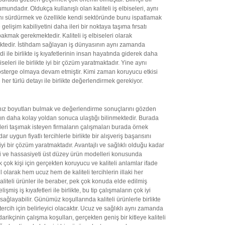
ndadır. Oldukça kullanışlı olan kaliteli iş elbiseleri, aynı
ığını sürdürmek ve özellikle kendi sektöründe bunu ispatlamak
gelişim kabiliyetini daha ileri bir noktaya taşıma fırsatı
bakmak gerekmektedir. Kaliteli iş elbiseleri olarak
ektedir. İstihdam sağlayan iş dünyasının aynı zamanda
di ile birlikte iş kıyafetlerinin insan hayatında giderek daha
eleri ile birlikte iyi bir çözüm yaratmaktadır. Yine aynı
ir gösterge olmaya devam etmiştir. Kimi zaman koruyucu etkisi
e her türlü detayı ile birlikte değerlendirmek gerekiyor.
ğınız boyutları bulmak ve değerlendirme sonuçlarını gözden
arın daha kolay yoldan sonuca ulaştığı bilinmektedir. Burada
ileri taşımak isteyen firmaların çalışmaları burada örnek
uygun fiyatlı tercihlerle birlikte bir alışveriş başarısını
i bir çözüm yaratmaktadır. Avantajlı ve sağlıklı olduğu kadar
i ve hassasiyeti üst düzey ürün modelleri konusunda
ok kişi için gerçekten koruyucu ve kaliteli anlamlar ifade
olarak hem ucuz hem de kaliteli tercihlerin illaki her
aliteli ürünler ile beraber, pek çok konuda elde edilmiş
miş iş kıyafetleri ile birlikte, bu tip çalışmaların çok iyi
ağlayabilir. Günümüz koşullarında kaliteli ürünlerle birlikte
rcih için belirleyici olacaktır. Ucuz ve sağlıklı aynı zamanda
rikçinin çalışma koşulları, gerçekten geniş bir kitleye kaliteli