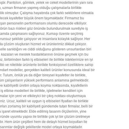
ştır. Pantolon, gömlek, yelek ve ceket modellerinin yanı sıra
ı, uzman firmanın yapmış olduğu çalışmalarla birlikte
ilik olmuştur. Çalışma hayatında çok farklı sektörlere olmakla
iyilecek kıyafetler büyük önem taşımaktadır. Firmamız bu
lışan personelin performansını olumlu derecede etkiliyor.
ktörün bazı riskleri göz önünde bulundurulmak suretiyle iş
ortamda çalışmasını sağlıyoruz. Kumaşı özenle seçilmiş
runsuz şekilde çalışıyor ve insanlara kolaylık sağlıyor. Her
nda çözüm oluşturan hizmet ve ürünlerimiz dikkat çekiyor.
 elle sarıldığını ve ciddi olduğunu gösteren unsurlardan biri
İş kazaları ve meslek hastalıklarının önüne geçmek için bu
irinden farklı iş elbiseleri ile birlikte isteklerinize en iyi
ve nitelikte ürünlerle birlikte fonksiyonel özelliklere sahip
dart modeller, gerçekten kaliteli ürünler konusunda ideal bir
 Tulum, önlük ya da diğer bireysel kıyafetler ile birlikte,
a tüm çalışanların yüksek performans anlamına gelmektedir.
ve kabiliyetli üretim ortaya koyma noktasında, kıyafetlerin
bise modelleri ile birlikte, işletmeler kendileri için
ar için yeni ve etkileyici bir çıkış noktası oluşturmaya
Ucuz, kaliteli ve uygun iş elbiseleri fiyatları ile birlikte
ları zorlamış bir kabiliyeti gündemde tutan firmalar, belli bir
işaret etmektedir. Elde edilmiş tasarım ölçülerinin, yine
ründe uyumlu yapısı ile birlikte çok iyi bir çözüm üretmeye
r. Hem ürün çeşitleri hem de detaylı hizmet boyutları ile
sarımlar değişik şekillerde model ortaya koymaktadır.