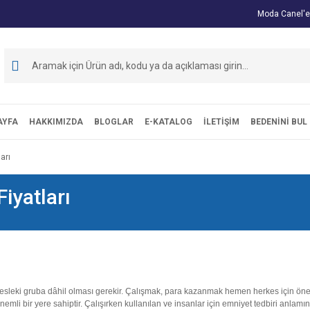
Moda Canel'e
AYFA
HAKKIMIZDA
BLOGLAR
E-KATALOG
İLETİŞİM
BEDENİNİ BUL
arı
Fiyatları
sleki gruba dâhil olması gerekir. Çalışmak, para kazanmak hemen herkes için önemli
 önemli bir yere sahiptir. Çalışırken kullanılan ve insanlar için emniyet tedbiri anla