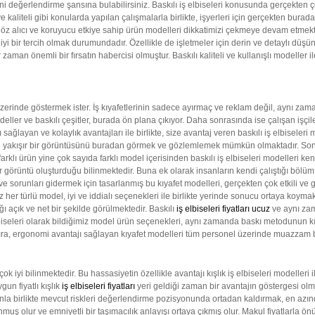
ni değerlendirme şansına bulabilirsiniz. Baskılı iş elbiseleri konusunda gerçekten 
liteli gibi konularda yapılan çalışmalarla birlikte, işyerleri için gerçekten burada ç
öz alıcı ve koruyucu etkiye sahip ürün modelleri dikkatimizi çekmeye devam etmektedi
 iyi bir tercih olmak durumundadır. Özellikle de işletmeler için derin ve detaylı düşünc
er zaman önemli bir fırsatın habercisi olmuştur. Baskılı kaliteli ve kullanışlı modelle
 üzerinde göstermek ister. İş kıyafetlerinin sadece ayırmaç ve reklam değil, aynı z
deller ve baskılı çeşitler, burada ön plana çıkıyor. Daha sonrasında ise çalışan işçil
ğlayan ve kolaylık avantajları ile birlikte, size avantaj veren baskılı iş elbiseleri m
ine yakışır bir görüntüsünü buradan görmek ve gözlemlemek mümkün olmaktadır. Son 
rklı ürün yine çok sayıda farklı model içerisinden baskılı iş elbiseleri modelleri kend
ir görüntü oluşturduğu bilinmektedir. Buna ek olarak insanların kendi çalıştığı bölüm a
 ve sorunları gidermek için tasarlanmış bu kıyafet modelleri, gerçekten çok etkili ve gü
ğimiz her türlü model, iyi ve iddialı seçenekleri ile birlikte yerinde sonucu ortaya koy
ı açık ve net bir şekilde görülmektedir. Baskılı
iş elbiseleri fiyatları ucuz
ve aynı zam
leri olarak bildiğimiz model ürün seçenekleri, aynı zamanda baskı metodunun kıyafetl
ıra, ergonomi avantajı sağlayan kıyafet modelleri tüm personel üzerinde muazzam 
k iyi bilinmektedir. Bu hassasiyetin özellikle avantajı kışlık iş elbiseleri modelleri
gun fiyatlı kışlık
iş elbiseleri fiyatları
yeri geldiği zaman bir avantajın göstergesi ol
nla birlikte mevcut riskleri değerlendirme pozisyonunda ortadan kaldırmak, en azı
muş olur ve emniyetli bir taşımacılık anlayışı ortaya çıkmış olur. Makul fiyatlarla ö