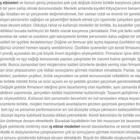
İş elbiseleri
ve bunun geniş yelpazesi pek çok değişik ürünle birlikte karşımıza çıkmı
mli bir yere sahip olmak durumundadır. Mesleki anlamda kıyafet ihtiyaçlarının tamam
duğu fırsatları en iyi çerçevede değerlendirmek, her zaman ciddi ve önemli bir gerekl
çalışan personelin sağlığını ve güvenliğini tedarik etmek için işyerinde çalışırken g
ye devam ediyor. Oldukça rahat ve kullanışlı modeller ile birlikte, bu kıyafetler ça
ilikleri burada belirleyici bir faktör olarak karşımıza çıkmaktadır. Pek çok farklı se
erekse de ceket ve pantolon gibi takviyelerle birlikte personelin daha sağlıklı bir 
aliteli bir işçilikle destekleniyor. Düğme ve fermuar gibi açma kapama özellikleri so
ğünüz ürünleri hemen sipariş verebilirsiniz. Özellikle işverenler için kendi firması
ri prestij açısından da çok büyük önem taşıdığını söyleyebiliriz. Firmaların işine dört
güvenliği ve işçi sağlığı konusunda yapılan çalışmalar bir zaruret haline gelmiştir. 
. Bunca zamandan beri müşterisine kaliteli ürünlerle destek vermiş olan firmamız, birb
rün yelpazesinin çok iddialı sonuçlarını görmek mümkün olmaktadır. Parlak, ışıltılı 
ri, pantolon çeşitleri, önlük seçenekleri ve yelek konusundaki reflektörlü ve stan
 birlikte nitelikli firma ve ürün açısını en iyi şekilde gözden geçirmek gerekmektedir.
 Değişik şekilde firmaların isteğine göre tasarlanmış olan kıyafetler, aynı zamand
fetlerin yapımında, gerçekten kaliteli malzemeler kullanılmıştır. Tasarım geliştirme 
yleyebiliriz. Kullanan tüm personelin becerisini en üst seviyeden ortaya koyan iş el
ümlerle birlikte, müşteri memnuniyeti avantajlarını gözden geçirmek gerçekten firmal
üm işçi ve personel performansının en üst düzeyde ortaya çıkmasını bekleyebilirsiniz. 
zeye taşıma kabiliyeti burada dikkat çekmektedir. Kendi teknolojisi ile birlikte sınır
çözüm üretmeye devam etmektedir. Buradaki kıyafetlerin her biri muazzam bir tasarıma 
eğişik şekillerde üretilmiş olan
iş elbise modelleri
kendi standartlarına ve kendi sektö
 elbette ki detaylandırma çalışmalarının çok iyi sonuçlarını görmek mümkün olmaktadı
n iyi sonucu gündemde tutmaya devam etmektedir. Büyük bir dikkatle oluşturulmuş ta