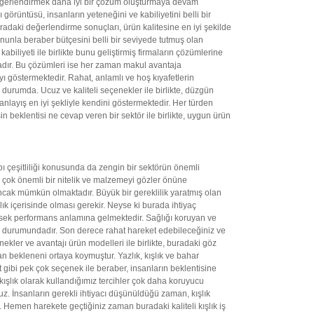
 değerlendirmek daha iyi bir çözüm oluşturmaya devam
görüntüsü, insanların yeteneğini ve kabiliyetini belli bir
uradaki değerlendirme sonuçları, ürün kalitesine en iyi şekilde
nunla beraber bütçesini belli bir seviyede tutmuş olan
biliyeti ile birlikte bunu geliştirmiş firmaların çözümlerine
tadır. Bu çözümleri ise her zaman makul avantaja
yı göstermektedir. Rahat, anlamlı ve hoş kıyafetlerin
 durumda. Ucuz ve kaliteli seçenekler ile birlikte, düzgün
 anlayış en iyi şekliyle kendini göstermektedir. Her türden
 beklentisi ne cevap veren bir sektör ile birlikte, uygun ürün
bı çeşitliliği konusunda da zengin bir sektörün önemli
i, çok önemli bir nitelik ve malzemeyi gözler önüne
 ancak mümkün olmaktadır. Büyük bir gereklilik yaratmış olan
ık içerisinde olması gerekir. Neyse ki burada ihtiyaç
n yüksek performans anlamına gelmektedir. Sağlığı koruyan ve
lmak durumundadır. Son derece rahat hareket edebileceğiniz ve
enekler ve avantajı ürün modelleri ile birlikte, buradaki göz
an bekleneni ortaya koymuştur. Yazlık, kışlık ve bahar
 gibi pek çok seçenek ile beraber, insanların beklentisine
e kışlık olarak kullandığımız tercihler çok daha koruyucu
oruz. İnsanların gerekli ihtiyacı düşünüldüğü zaman, kışlık
. Hemen harekete geçtiğiniz zaman buradaki kaliteli kışlık iş