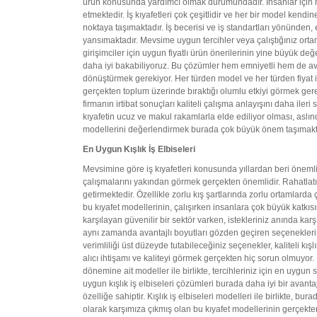
ürün konusunda yardımcı olmak durumundadır. İnsanlar için m
etmektedir. İş kıyafetleri çok çeşitlidir ve her bir model kend
noktaya taşımaktadır. İş becerisi ve iş standartları yönünden,
yansımaktadır. Mevsime uygun tercihler veya çalıştığınız orta
girişimciler için uygun fiyatlı ürün önerilerinin yine büyük de
daha iyi bakabiliyoruz. Bu çözümler hem emniyetli hem de ava
dönüştürmek gerekiyor. Her türden model ve her türden fiyat ile
gerçekten toplum üzerinde bıraktığı olumlu etkiyi görmek gerek
firmanın irtibat sonuçları kaliteli çalışma anlayışını daha iler
kıyafetin ucuz ve makul rakamlarla elde ediliyor olması, aslı
modellerini değerlendirmek burada çok büyük önem taşımakt
En Uygun Kışlık İş Elbiseleri
Mevsimine göre iş kıyafetleri konusunda yıllardan beri önemli
çalışmalarını yakından görmek gerçekten önemlidir. Rahatlatıcı
getirmektedir. Özellikle zorlu kış şartlarında zorlu ortamlard
bu kıyafet modellerinin, çalışırken insanlara çok büyük katkı
karşılayan güvenilir bir sektör varken, istekleriniz anında karş
aynı zamanda avantajlı boyutları gözden geçiren seçenekleri il
verimliliği üst düzeyde tutabileceğiniz seçenekler, kaliteli kış
alıcı ihtişamı ve kaliteyi görmek gerçekten hiç sorun olmuyor.
dönemine ait modeller ile birlikte, tercihleriniz için en uyg
uygun kışlık iş elbiseleri çözümleri burada daha iyi bir avantaj
özelliğe sahiptir. Kışlık iş elbiseleri modelleri ile birlikte, b
olarak karşımıza çıkmış olan bu kıyafet modellerinin gerçekten