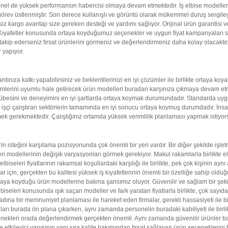
el de yüksek performansın habercisi olmaya devam etmektedir. İş elbise modelleri il
rev üstlenmiştir. Son derece kullanışlı ve görüntü olarak mükemmel duruş sergileyen iş 
siz kargo avantajı size gereken desteği ve yardımı sağlıyor. Orijinal ürün garantisi v
Kıyafetler konusunda ortaya koyduğumuz seçenekler ve uygun fiyat kampanyaları siz d
takip ederseniz fırsat ürünlerini görmeniz ve değerlendirmeniz daha kolay olacaktır. 
r yapıyor.
tınıza katkı yapabilirsiniz ve beklentilerinizi en iyi çözümler ile birlikte ortaya koyabi
özümlerini uyumlu hale getirecek ürün modelleri buradan karşınıza çıkmaya devam etme
crübesini ve deneyimini en iyi şartlarda ortaya koymak durumundadır. Standarda uygu
 işçi çalıştıran sektörlerin tamamında en iyi sonucu ortaya koymuş durumdadır. İnsanlar
mek gerekmektedir. Çalıştığınız ortamda yüksek verimlilik planlaması yapmak istiyors
rin isteğini karşılama pozisyonunda çok önemli bir yeri vardır. Bir diğer şekilde işletm
eri modellerinin değişik varyasyonları görmek gerekiyor. Makul rakamlarla birlikte el
 elbiseleri fiyatlarının rakamsal koşullardaki karşılığı ile birlikte, pek çok kişinin 
r için, gerçekten bu kalitesi yüksek iş kıyafetlerinin önemli bir özelliğe sahip olduğu
taya koyduğu ürün modellerine bakma şansımız oluyor. Güvenilir ve sağlam bir şekild
lbiseleri konusunda ışık saçan modeller ve fark yaratan fiyatlarla birlikte, çok sayıd
a bir memnuniyet planlaması ile hareket eden firmalar, gerekli hassasiyeti ile birlik
 burada ön plana çıkarken, aynı zamanda personelin buradaki kabiliyeti ile birlikt
 seçenekleri orada değerlendirmek gerçekten önemli. Aynı zamanda güvenilir ürünler ba
 etkileyici yapısının yanı sıra kalite bakımından fırsat sağlayan ürün seçeneklerini