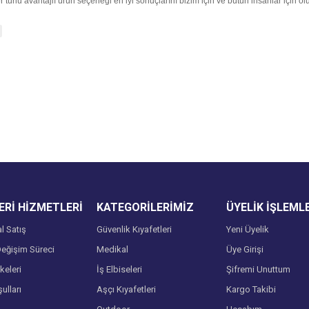
er türlü avantajlı ürün seçeneği en iyi sonuçlarını bizim için ve bütün insanlar için
Rİ HİZMETLERİ
KATEGORİLERİMİZ
ÜYELİK İŞLEML
l Satış
Güvenlik Kıyafetleri
Yeni Üyelik
eğişim Süreci
Medikal
Üye Girişi
lkeleri
İş Elbiseleri
Şifremi Unuttum
ulları
Aşçı Kıyafetleri
Kargo Takibi