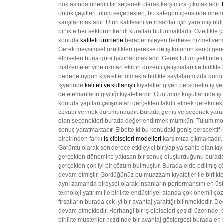
noktasında önemli bir seçenek olarak karşımıza çıkmaktadır.
önlük çeşitleri tulum seçenekleri, bu kategori içerisinde öne
karşılanmaktadır. Ürün kalitesini ve insanlar için yaratmış ol
birlikte her sektörün kendi kuralları bulunmaktadır. Özellikle 
konuda
kaliteli ürünlerle
beraber isteyen herkese hizmet verme
Gerek mevsimsel özellikleri gerekse de iş kolunun kendi gerekl
elbiseleri buna göre hazırlanmaktadır. Gerek tulum şeklinde g
malzemeler yine uzman ekibin düzenli çalışmaları ile birlikte k
bedene uygun kıyafetler olmakla birlikte sayfalarımızda gördü
İşyerinde
kaliteli ve kullanışlı
kıyafetler giyen personelin iş ye
de elemanların giydiği kıyafetlerdir. Günümüz koşullarında iş 
konuda yapılan çalışmaları gerçekten takdir etmek gerekmektedir
cevabı vermek durumundadır. Burada geniş ve seçenek yaratan ü
olan seçenekleri burada değerlendirmek mümkün. Tulum modelle
sonuç yaratmaktadır. Elbette ki bu konudaki geniş perspektif ile
birbirinden farklı
iş elbiseleri modelleri
karşımıza çıkmaktadır.
Görüntü olarak son derece etkileyici bir yapıya sahip olan kıya
gerçekten dönemine yakışan bir sonuç oluşturduğunu buradan sö
gerçekten çok iyi bir çözüm bulmuştur. Burada elde edilmiş çöz
devam etmiştir. Gördüğünüz bu muazzam kıyafetler ile birlikte t
aynı zamanda bireysel olarak insanların performansını en üst dü
teknoloji yatırımı ile birlikte endüstriyel alanda çok önemli 
fırsatların burada çok iyi bir avantaj yarattığı bilinmektedir. D
devam etmektedir. Herhangi bir iş elbiseleri çeşidi üzerinde,
birlikte müşteriler nezdinde bir avantaj göstergesi burada e