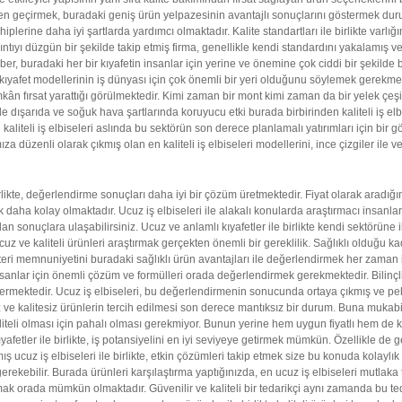
en geçirmek, buradaki geniş ürün yelpazesinin avantajlı sonuçlarını göstermek durumu
plerine daha iyi şartlarda yardımcı olmaktadır. Kalite standartları ile birlikte varl
rıntıyı düzgün bir şekilde takip etmiş firma, genellikle kendi standardını yakalamış ve 
aber, buradaki her bir kıyafetin insanlar için yerine ve önemine çok ciddi bir şekilde 
kıyafet modellerinin iş dünyası için çok önemli bir yeri olduğunu söylemek gerekm
 imkân fırsat yarattığı görülmektedir. Kimi zaman bir mont kimi zaman da bir yelek çeşi
e dışarıda ve soğuk hava şartlarında koruyucu etki burada birbirinden kaliteli iş elbis
n kaliteli iş elbiseleri aslında bu sektörün son derece planlamalı yatırımları için b
mıza düzenli olarak çıkmış olan en kaliteli iş elbiseleri modellerini, ince çizgiler ile v
irlikte, değerlendirme sonuçları daha iyi bir çözüm üretmektedir. Fiyat olarak aradı
k daha kolay olmaktadır. Ucuz iş elbiseleri ile alakalı konularda araştırmacı insanl
dan sonuçlara ulaşabilirsiniz. Ucuz ve anlamlı kıyafetler ile birlikte kendi sektörüne 
e kaliteli ürünleri araştırmak gerçekten önemli bir gereklilik. Sağlıklı olduğu kadar 
i memnuniyetini buradaki sağlıklı ürün avantajları ile değerlendirmek her zaman iy
nlar için önemli çözüm ve formülleri orada değerlendirmek gerekmektedir. Bilinçl
rmektedir. Ucuz iş elbiseleri, bu değerlendirmenin sonucunda ortaya çıkmış ve pek ç
ve kalitesiz ürünlerin tercih edilmesi son derece mantıksız bir durum. Buna mukabil 
liteli olması için pahalı olması gerekmiyor. Bunun yerine hem uygun fiyatlı hem de k
afetler ile birlikte, iş potansiyelini en iyi seviyeye getirmek mümkün. Özellikle de geliş
cuz iş elbiseleri ile birlikte, etkin çözümleri takip etmek size bu konuda kolaylık s
ebilir. Burada ürünleri karşılaştırma yaptığınızda, en ucuz iş elbiseleri mutlaka te
lamak orada mümkün olmaktadır. Güvenilir ve kaliteli bir tedarikçi aynı zamanda bu teda