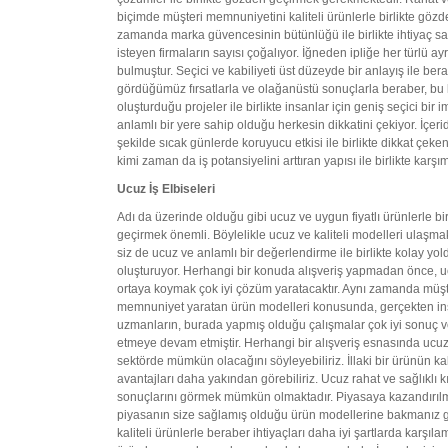
biçimde müşteri memnuniyetini kaliteli ürünlerle birlikte gözd
zamanda marka güvencesinin bütünlüğü ile birlikte ihtiyaç sahi
isteyen firmaların sayısı çoğalıyor. İğneden ipliğe her türlü ay
bulmuştur. Seçici ve kabiliyeti üst düzeyde bir anlayış ile ber
gördüğümüz fırsatlarla ve olağanüstü sonuçlarla beraber, bu 
oluşturduğu projeler ile birlikte insanlar için geniş seçici bir
anlamlı bir yere sahip olduğu herkesin dikkatini çekiyor. İçerid
şekilde sıcak günlerde koruyucu etkisi ile birlikte dikkat çeke
kimi zaman da iş potansiyelini arttıran yapısı ile birlikte karşı
Ucuz İş Elbiseleri
Adı da üzerinde olduğu gibi ucuz ve uygun fiyatlı ürünlerle b
geçirmek önemli. Böylelikle ucuz ve kaliteli modelleri ulaşma
siz de ucuz ve anlamlı bir değerlendirme ile birlikte kolay yol
oluşturuyor. Herhangi bir konuda alışveriş yapmadan önce, ucuz v
ortaya koymak çok iyi çözüm yaratacaktır. Aynı zamanda müşter
memnuniyet yaratan ürün modelleri konusunda, gerçekten insa
uzmanların, burada yapmış olduğu çalışmalar çok iyi sonuç ve
etmeye devam etmiştir. Herhangi bir alışveriş esnasında ucuz 
sektörde mümkün olacağını söyleyebiliriz. İllaki bir ürünün ka
avantajları daha yakından görebiliriz. Ucuz rahat ve sağlıklı kıy
sonuçlarını görmek mümkün olmaktadır. Piyasaya kazandırılmış u
piyasanın size sağlamış olduğu ürün modellerine bakmanız gerek
kaliteli ürünlerle beraber ihtiyaçları daha iyi şartlarda karşı