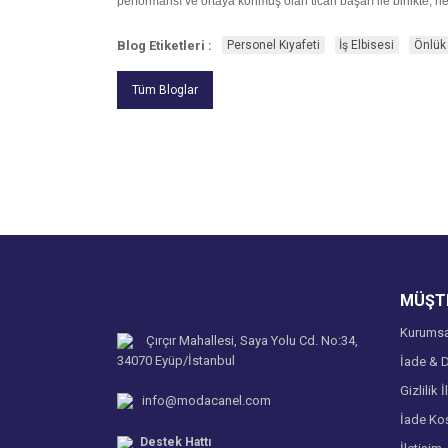
performansı ve ortaya konmuş olan ticari başarı ile birlikte, h
Blog Etiketleri :
Personel Kıyafeti
İş Elbisesi
Önlük
Tüm Bloglar
MÜŞTE
Kurumsa
Çırçır Mahallesi, Saya Yolu Cd. No:34,
34070 Eyüp/İstanbul
İade & D
Gizlilik İ
info@modacanel.com
İade Koş
Destek Hattı