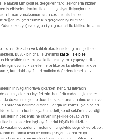
e alakalı tüm çeşitler, gerçekten farklı sektörlerin hizmet
elbiseleri fiyatları ile de ilgi çekiyor. İhtiyaçlarınızı
eren firmamız maksimum ürün çeşitliliği ile birlikte
eğerli müşterilerimiz için gerçekten iyi bir fırsat
Ödeme kolaylığı ve uygun fiyat garantisi ile birlikte firmamız
lirsiniz. Göz alıcı ve kaliteli olarak nitelediğimiz iş elbise
ktedir. Büyük bir itina ile üretilmiş
kaliteli iş elbise
n bir şekilde üretilmiş ve kullanımı uyumlu yapısıyla dikkat
 için uyumlu kıyafetler ile birlikte bu kıyafetlerin fark ve
anız, buradaki kıyafetleri mutlaka değerlendirmelisiniz.
elerin ihtiyaçları ortaya çıkarken, her türlü ihtiyacın
de edilmiş olan bu kıyafetlerin, her türlü vadede işletmeler
aynı anda düzenli müşteri olduğu bir sektör ürünü haline gelmeye
nu buradan belirtmek isteriz. Zengin ve kaliteli iş elbiseleri
e kullanılan her bir kıyafet modeli, kendi sektörüne verdiği
a müşterinin beklentisine güvenilir şekilde cevap verin
te bu sektörden işçi kıyafetlerini büyük bir titizlikle
e yapılan değerlendirmeleri en iyi şekilde seçmek gerekiyor.
zında buradaki fırsat ve avantaj seçeneklerini en iyi
 burada gözden geçirmek çok önemli olmuştur. Bilinçli bir