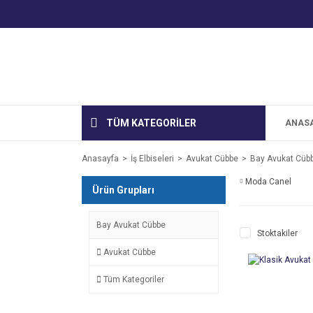
TÜM KATEGORİLER
ANAS
Anasayfa
İş Elbiseleri
Avukat Cübbe
Bay Avukat Cüb
Moda Canel
Ürün Grupları
Bay Avukat Cübbe
Stoktakiler
Avukat Cübbe
Tüm Kategoriler