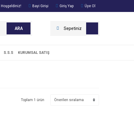
 Hoşgeldiniz!
Bayi Girişi
Giriş Yap
Üye Ol
ARA
Sepetiniz
S.S.S
KURUMSAL SATIŞ
Toplam 1 ürün