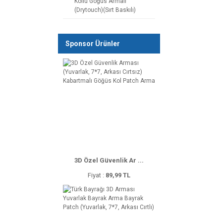
Kollu Göğüs Armalı
(Drytouch)(Sırt Baskılı)
Sponsor Ürünler
3D Özel Güvenlik Ar ...
Fiyat :
89,99 TL