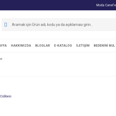
Moda Canel'e
AYFA
HAKKIMIZDA
BLOGLAR
E-KATALOG
İLETİŞİM
BEDENİNİ BUL
be