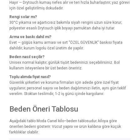
Hayır — Drytouch kumaş nefes alır ve teri hızla buharlaştırır; yaz görevi
için özel geliştirilmiş dokudadır.
Rengi solar mı?
30°C yıkama ve ağartıcısız bakımla siyah rengini uzun süre korur;
polyester esaslı Drytouch iplik boyayı pamuktan daha iyi tutar.
Arma ve baskı dahil mi?
Evet — göğüs kamu arması ve sırt "ÖZEL GÜVENLİK" baskısı fiyata
dahildir; kurum logolu özel üretim de yapılır.
Beden nasıl seçilir?
Unisex normal kalıptır; günlük tişört bedeninizi seçebilirsiniz. Bol
kullanım isteyenlere bir üst beden öneririz.
Toplu alımda fiyat nasıl?
Güvenlik şirketleri ve koruma firmaları için adede göre özel fiyat
uygulanır; personel sayısı ve beden dağılımınızı iletin, aynı gün teklif
verelim. Stoktan teslimdir, 1-2 iş günü içinde kargolanır.
Beden Öneri Tablosu
Aşağıdaki tablo Moda Canel kilo–beden tablosudur; kiloya göre
önerilen bedeni gösterir. Vücut yapısı ve ürün kalıbına göre küçük
farklılıklar olabilir.