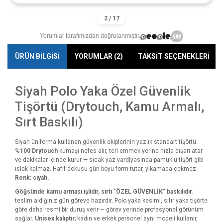
Yorumlar tarafımızdan doğrulanmıştır.
ÜRÜN BİLGİSİ
YORUMLAR (2)
TAKSİT SEÇENEKLERİ
Siyah Polo Yaka Özel Güvenlik
Tişörtü (Drytouch, Kamu Armalı,
Sırt Baskılı)
Siyah üniforma kullanan güvenlik ekiplerinin yazlık standart tişörtü:
%100 Drytouch
kumaşı nefes alır, teri emmek yerine hızla dışarı atar
ve dakikalar içinde kurur — sıcak yaz vardiyasında pamuklu tişört gibi
ıslak kalmaz. Hafif dokusu gün boyu form tutar, yıkamada çekmez.
Renk: siyah.
Göğsünde kamu arması işlidir, sırtı "ÖZEL GÜVENLİK" baskılıdır
;
teslim aldığınız gün göreve hazırdır. Polo yaka kesimi, sıfır yaka tişörte
göre daha resmi bir duruş verir — görev yerinde profesyonel görünüm
sağlar.
Unisex kalıptır
; kadın ve erkek personel aynı modeli kullanır,