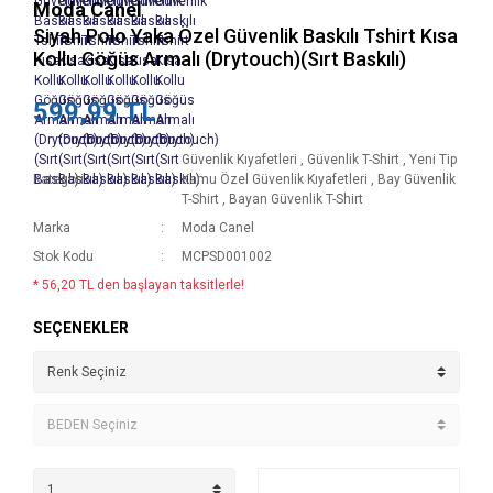
Moda Canel
Siyah Polo Yaka Özel Güvenlik Baskılı Tshirt Kısa
Kollu Göğüs Armalı (Drytouch)(Sırt Baskılı)
599,99 TL
Güvenlik Kıyafetleri
,
Güvenlik T-Shirt
,
Yeni Tip
Kategori
Kamu Özel Güvenlik Kıyafetleri
,
Bay Güvenlik
T-Shirt
,
Bayan Güvenlik T-Shirt
Marka
Moda Canel
Stok Kodu
MCPSD001002
* 56,20 TL den başlayan taksitlerle!
SEÇENEKLER