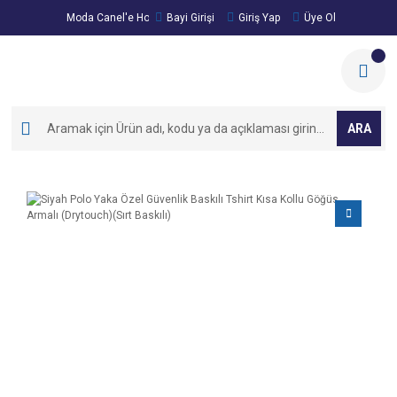
Moda Canel'e Hoşgeldiniz!
Bayi Girişi
Giriş Yap
Üye Ol
ARA