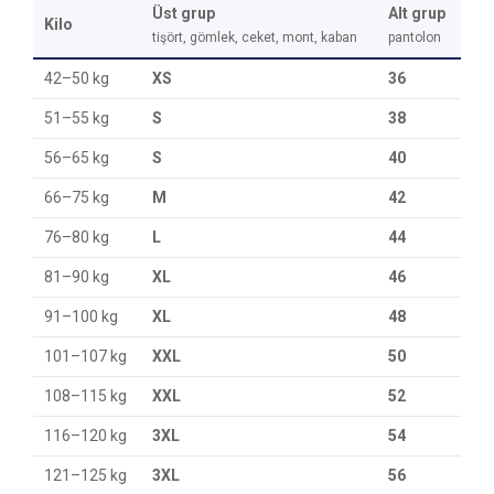
Üst grup
Alt grup
Kilo
tişört, gömlek, ceket, mont, kaban
pantolon
42–50 kg
XS
36
51–55 kg
S
38
56–65 kg
S
40
66–75 kg
M
42
76–80 kg
L
44
81–90 kg
XL
46
91–100 kg
XL
48
101–107 kg
XXL
50
108–115 kg
XXL
52
116–120 kg
3XL
54
121–125 kg
3XL
56