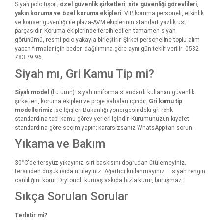
Siyah polo tişört;
özel güvenlik şirketleri
,
site güvenliği görevlileri
,
yakın koruma ve özel koruma ekipleri
, VIP koruma personeli, etkinlik
ve konser güvenliği ile plaza-AVM ekiplerinin standart yazlık üst
parçasıdır. Koruma ekiplerinde tercih edilen tamamen siyah
görünümü, resmi polo yakayla birleştirir. Şirket personeline toplu alım
yapan firmalar için beden dağılımına göre aynı gün teklif verilir: 0532
783 79 96.
Siyah mı, Gri Kamu Tip mi?
Siyah model
(bu ürün): siyah üniforma standardı kullanan güvenlik
şirketleri, koruma ekipleri ve proje sahaları içindir.
Gri kamu tip
modellerimiz
ise İçişleri Bakanlığı yönergesindeki gri renk
standardına tabi kamu görev yerleri içindir. Kurumunuzun kıyafet
standardına göre seçim yapın; kararsızsanız WhatsApp'tan sorun.
Yıkama ve Bakım
30°C'de tersyüz yıkayınız; sırt baskısını doğrudan ütülemeyiniz,
tersinden düşük ısıda ütüleyiniz. Ağartıcı kullanmayınız — siyah rengin
canlılığını korur. Drytouch kumaş askıda hızla kurur, buruşmaz.
Sıkça Sorulan Sorular
Terletir mi?