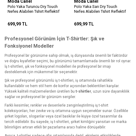
Moda Canel
Moda Canel
Polo Yaka Turuncu Dry Touch
Polo Yaka Sarı Dry Touch
Nefes Alabilen Tshirt Reflektif
Nefes Alabilen Tshirt Reflektif
Şeritli
Şeritli
699,99 TL
699,99 TL
Profesyonel Görünüm İçin T-Shirtler: Şık ve
Fonksiyonel Modeller
Profesyonel bir görünüme sahip olmak, iş dünyasında önemli bir faktördür
ve doğru kıyafetler seçimi, bu görünümü tamamlamada önemli bir rol oynar.
İş t-shirtleri, şık ve fonksiyonel modelleri ile profesyonel bir imajı
desteklemek için mükemmel bir seçenektir.
Şık ve profesyonel görünümlü iş t-shirtleri, iş ortamında rahatlıkla
kullanılabilir ve hem stil hem de konfor açısından beklentileri karşılar.
Yüksek kaliteli malzemelerden üretilen bu
t-shirtler
, uzun süre dayanıklılık
sağlar ve profesyonel bir görünüm sergiler.
Farklı kesimler, renkler ve desenlerle zenginleştirilmiş iş t-shirt
koleksiyonları, her zevke ve iş ortamına uygun seçenekler sunar. Özellikle
şirket logoları, sloganlar veya özel baskılar ile kişiye özel tasarımlar da
tercih edilebilir. Bu sayede, iş t-shirtleri, şirket kimliğini yansıtan ve marka
bilinirliğini artıran etkili bir pazarlama aracı haline dönüşebilir.
Ayrıca, t-shirtler sadece ofis ortamlarında değil, ekiplerin etkinliklerde,