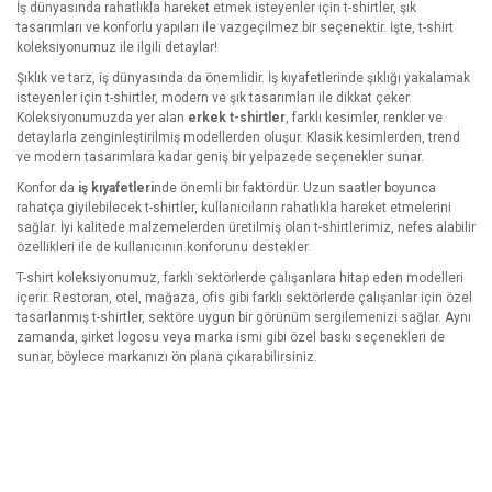
İş dünyasında rahatlıkla hareket etmek isteyenler için t-shirtler, şık
tasarımları ve konforlu yapıları ile vazgeçilmez bir seçenektir. İşte, t-shirt
koleksiyonumuz ile ilgili detaylar!
Şıklık ve tarz, iş dünyasında da önemlidir. İş kıyafetlerinde şıklığı yakalamak
isteyenler için t-shirtler, modern ve şık tasarımları ile dikkat çeker.
Koleksiyonumuzda yer alan
erkek t-shirtler
, farklı kesimler, renkler ve
detaylarla zenginleştirilmiş modellerden oluşur. Klasik kesimlerden, trend
ve modern tasarımlara kadar geniş bir yelpazede seçenekler sunar.
Konfor da
iş kıyafetleri
nde önemli bir faktördür. Uzun saatler boyunca
rahatça giyilebilecek t-shirtler, kullanıcıların rahatlıkla hareket etmelerini
sağlar. İyi kalitede malzemelerden üretilmiş olan t-shirtlerimiz, nefes alabilir
özellikleri ile de kullanıcının konforunu destekler.
T-shirt koleksiyonumuz, farklı sektörlerde çalışanlara hitap eden modelleri
içerir. Restoran, otel, mağaza, ofis gibi farklı sektörlerde çalışanlar için özel
tasarlanmış t-shirtler, sektöre uygun bir görünüm sergilemenizi sağlar. Aynı
zamanda, şirket logosu veya marka ismi gibi özel baskı seçenekleri de
sunar, böylece markanızı ön plana çıkarabilirsiniz.