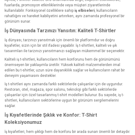
fuarlarda, promosyon etkinliklerinde veya müşteri ziyaretlerinde
kullanılabilir. Fonksiyonel özelliklere sahip
iş elbiseleri
, kullanıcıların
rahatlığını ve hareket kabiliyetini artırırken, aynı zamanda profesyonel bir
görünüm sunar.
İş Dünyasında Tarzınızı Yansıtın: Kaliteli T-Shirtler
İş dünyası, tarzınızı yansıtmak için önemli bir platformdur ve doğru
kıyafetler, sizin için bir stil ifadesi yapabilir. İş t-shirtleri, kaliteli ve şık
tasarımları ile tarzınızı yansıtmanızı sağlayan mükemmel bir seçenektir.
Kaliteli iş t-shirtleri, kullanıcıların hem konforunu hem de görünümünü
önemseyen bir yaklaşımla üretilir. Yüksek kaliteli malzemelerden imal
edilen bu t-shirtler, uzun süre dayanıklılık sağlar ve kullanıcıların rahat bir
deneyim yaşamasını destekler.
İş t-shirtleri aynı zamanda farklı sektörlerde çalışanlar için de uygundur.
Restoran, otel, mağaza, spor salonu, teknoloji gibi farklı sektörlerde
çalışanlar için özel tasarlanmış t-shirt modelleri bulunur. Bu sayede, iş t-
shirtleri, kullanıcıların sektörlerine uygun bir görünüm sergilemelerini
sağlar.
İş Kıyafetlerinde Şıklık ve Konfor: T-Shirt
Koleksiyonumuz
İş kıyafetleri, hem şıklığı hem de konforu bir arada sunan önemli bir detaydır.