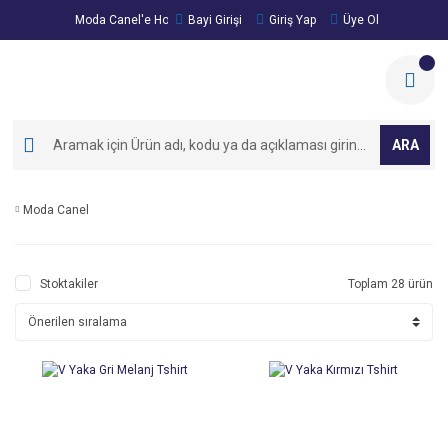
Moda Canel'e Hoşgeldiniz!
Bayi Girişi
Giriş Yap
Üye Ol
ARA
Moda Canel
Stoktakiler
Toplam 28 ürün