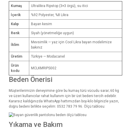
Kumaş
Ultralikra Ripstop (3×3 örgü), su itici
İçerik
%92 Polyester, %8 Likra
Kalıp
Bayan kesim
Renk
Siyah (yönetmeliğe uygun)
Mevsimlik — yaz için Cool Likra bayan modelimize
İklim
bakınız
Üretim
Türkiye — Modacanel
Ürün
MCLKMRIPS002
kodu
Beden Önerisi
Müşterilerimizin deneyimine göre bu kumaş türü vücudu sarar; 60 kg
ve üzeri kullanıcılar rahat kullanım için bir üst bedeni tercih edebilir.
Kararsız kaldığınızda WhatsApp hattımızdan boy-kilo bilginizle yazın,
doğru bedeni birlikte seçelim: 0532 783 79 96. Ölçü tablosu:
Yıkama ve Bakım