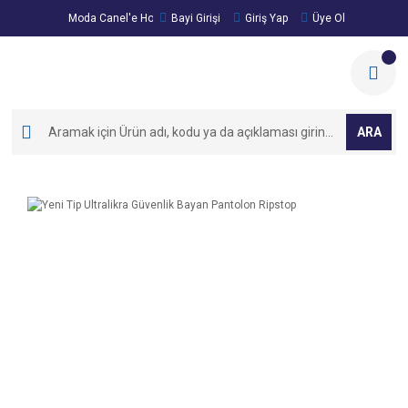
Moda Canel'e Hoşgeldiniz!
Bayi Girişi
Giriş Yap
Üye Ol
ARA