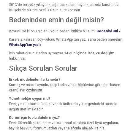
30°C'de tersyüz yıkayınız, ağartıcı kullanmayınız, askıda kurutunuz.
Bu şekilde su itici özellik uzun süre korunur.
Bedeninden emin değil misin?
Boyunu ve kilonu gir, en uygun bedeni birlikte bulalım:
Bedenini Bul »
Kararsız kalırsan boy–kilonu WhatsApp'tan yaz, sana beden önerelim:
WhatsApp'tan yaz »
İçin rahat olsun: Beden uymazsa
14 gün içinde iade ve değişim
hakkın var.
Sıkça Sorulan Sorular
Erkek modelinden farkı nedir?
Kumaş ve model aynıdır; kalıp kadın vücut ölçülerine göre (bel-basen
oranı) ayrı çizilmiştir.
Yönetmeliğe uygun mu?
Evet, yeni tip kamu özel güvenlik üniforma yönergesindeki modele
uygun üretilmektedir.
Kurum için toplu alabilir miyiz?
Evet. Güvenlik şirketlerine ve kurumsal alımlara özel fiyat uygulanır;
bayilik başvuru formumuzdan veya telefonla ulaşabilirsiniz.