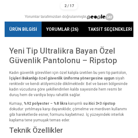
Yorumlar tarafımızdan doğrulanmıştır.
ÜRÜN BİLGİSİ
YORUMLAR (26)
TAKSİT SEÇENEKLERİ
Yeni Tip Ultralikra Bayan Özel
Güvenlik Pantolonu – Ripstop
Kadın güvenlik görevlileri için özel kalıpla üretilen bu yeni tip pantolon,
İçişleri Bakanlığı özel güvenlik üniforma yönergesine uygun
siyah
renktedir ve kendi atölyemizde dikilmektedir. Bel ve basen bölgesinde
kadın vücuduna göre şekillendirilen kalıbı sayesinde hem resmi bir
duruş hem de vardiya boyu rahatlık sağlar.
Kumaşı,
%92 polyester – %8 likra
karışımlı
su itici 3×3 ripstop
dokudur: yırtılmaya karşı dayanıklıdır, çömelme ve merdiven kullanımı
gibi hareketlerde esner, formunu kaybetmez. İç yüzeyindeki interlok
kaplama tene yumuşak temas eder.
Teknik Özellikler