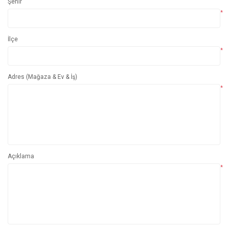
Şehir
*
İlçe
*
Adres (Mağaza & Ev & İş)
*
Açıklama
*