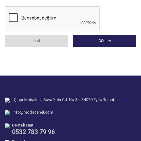
İptal
Gönder
Çırçır Mahallesi, Saya Yolu Cd. No:34, 34070 Eyüp/İstanbul
info@modacanel.com
Destek Hattı
0532 783 79 96