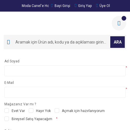
Moda Canel'e Hoşgeldiniz!
Bayi Girişi
Giriş Yap
Üye Ol
ARA
Ad Soyad
*
E-Mail
*
Mağazanız Var mı ?
Evet Var
Hayır Yok
Açmak için hazırlanıyorum
Bireysel Satış Yapacağım
*