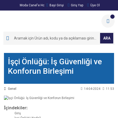
Moda Canel'e Hoşgeldiniz!
Bayi Girişi
Giriş Yap
Üye Ol
ARA
İşçi Önlüğü: İş Güvenliği ve
Konforun Birleşimi
Genel
14-04-2024
11:53
İçindekiler:
Giriş
İşçi Önlüğü Nedir?