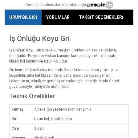
Yorumlar tarafımızdan doğrulanmıştır.
ÜRÜN BİLGİSİ
YORUMLAR
TAKSİT SEÇENEKLERİ
ÖN
İş Önlüğü Koyu Gri
İş Önlüğü Koyu Gri; alpaka kumaştan üretilen, unisex kalıplı bir iş
önlüğüdür. Polyester-viskon karışımı kumaşı dayanıklı ve rahattır;
klasik kol kesimli ve uzun kolludur.
Ön kısmı düğmeli olup üzerinde 3 cep bulunur; arkası yırtmaçlı ve
kuşaklıdır, arka bel hizasında iki pens arasında kuşak yer alır.
Laboratuvar, teknik ve genel iş ortamları için idealdir. Moda Canel
güvencesiyle Türkiye’de üretilmiştir.
Teknik Özellikler
Kumaş
Alpaka (polyester-viskon karışımı)
Kol
Uzun kol, klasik kesim
Cep
3 cep