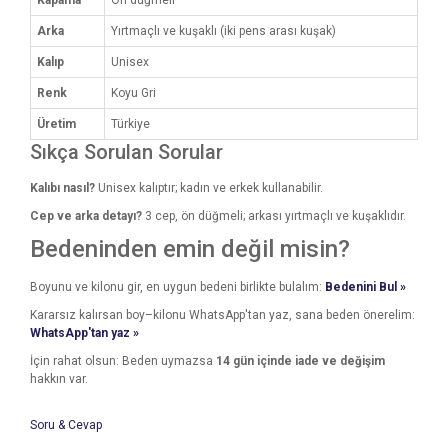
Kapama
Ön düğmeli
Arka
Yırtmaçlı ve kuşaklı (iki pens arası kuşak)
Kalıp
Unisex
Renk
Koyu Gri
Üretim
Türkiye
Sıkça Sorulan Sorular
Kalıbı nasıl?
Unisex kalıptır; kadın ve erkek kullanabilir.
Cep ve arka detayı?
3 cep, ön düğmeli; arkası yırtmaçlı ve kuşaklıdır.
Bedeninden emin değil misin?
Boyunu ve kilonu gir, en uygun bedeni birlikte bulalım:
Bedenini Bul »
Kararsız kalırsan boy–kilonu WhatsApp'tan yaz, sana beden önerelim:
WhatsApp'tan yaz »
İçin rahat olsun: Beden uymazsa
14 gün içinde iade ve değişim
hakkın var.
Soru & Cevap
Bu ürünün fiyat bilgisi, resim, ürün açıklamalarında ve diğer