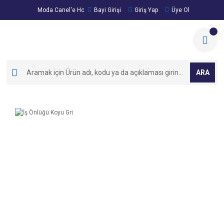
Moda Canel'e Hoşgeldiniz!
Bayi Girişi
Giriş Yap
Üye Ol
ARA