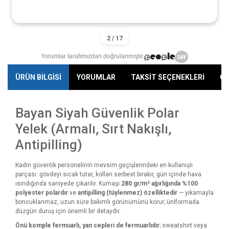
Yorumlar tarafımızdan doğrulanmıştır.
ÜRÜN BİLGİSİ
YORUMLAR
TAKSİT SEÇENEKLERİ
ÖN
Bayan Siyah Güvenlik Polar
Yelek (Armalı, Sırt Nakışlı,
Antipilling)
Kadın güvenlik personelinin mevsim geçişlerindeki en kullanışlı
parçası: gövdeyi sıcak tutar, kolları serbest bırakır, gün içinde hava
ısındığında saniyede çıkarılır. Kumaşı
280 gr/m² ağırlığında %100
polyester polardır
ve
antipilling (tüylenmez) özelliktedir
— yıkamayla
boncuklanmaz, uzun süre bakımlı görünümünü korur; üniformada
düzgün duruş için önemli bir detaydır.
Önü komple fermuarlı, yan cepleri de fermuarlıdır
; sweatshirt veya