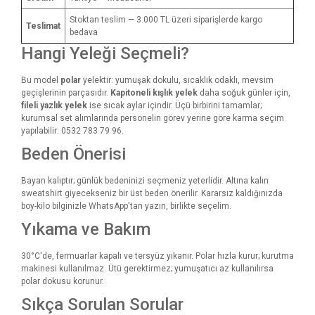
Stoktan teslim — 3.000 TL üzeri siparişlerde kargo
Teslimat
bedava
Hangi Yeleği Seçmeli?
Bu model
polar
yelektir: yumuşak dokulu, sıcaklık odaklı, mevsim
geçişlerinin parçasıdır.
Kapitoneli kışlık yelek
daha soğuk günler için,
fileli yazlık yelek
ise sıcak aylar içindir. Üçü birbirini tamamlar;
kurumsal set alımlarında personelin görev yerine göre karma seçim
yapılabilir: 0532 783 79 96.
Beden Önerisi
Bayan kalıptır; günlük bedeninizi seçmeniz yeterlidir. Altına kalın
sweatshirt giyecekseniz bir üst beden önerilir. Kararsız kaldığınızda
boy-kilo bilginizle WhatsApp'tan yazın, birlikte seçelim.
Yıkama ve Bakım
30°C'de, fermuarlar kapalı ve tersyüz yıkanır. Polar hızla kurur; kurutma
makinesi kullanılmaz. Ütü gerektirmez; yumuşatıcı az kullanılırsa
polar dokusu korunur.
Sıkça Sorulan Sorular