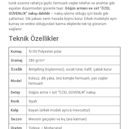
tunik üzerine rahatça giyilir, fermuarlı cepler telefon ve anahtar gibi
eşyaları düşürmeden güvenle taşır.
Göğüs arması ve sırt "ÖZEL
GÜVENLİK" nakışı dahildir
— nakış işleme olduğu için baskı gibi
çatlamaz. Dik yakası serin havada boynu korur. Erkek modeliyle aynı
kumaş ve renkte olduğundan karma ekiplerde tek tip görünüm
sağlanır.
Teknik Özellikler
Kumaş
%100 Polyester polar
Gramaj
280 gr/m²
Özellik
Antipilling (tüylenmez), sıcak tutar, hafif, çabuk kurur
Kolsuz, dik yaka, önü komple fermuarlı, yan cepler
Model
fermuarlı
Detay
Göğüs arma + sırt "ÖZEL GÜVENLİK" nakışı
Renk
Siyah
Kalıp
Bayan (erkek modeli ayrıca mevcuttur)
Sezon
Mevsim geçişleri ve kış (ara katman)
Üretim
Türkiye — Modacanel