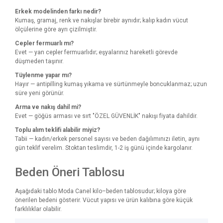
Erkek modelinden farkı nedir?
Kumaş, gramaj, renk ve nakışlar birebir aynıdır; kalıp kadın vücut
ölçülerine göre ayrı çizilmiştir.
Cepler fermuarlı mı?
Evet — yan cepler fermuarlıdır; eşyalarınız hareketli görevde
düşmeden taşınır.
Tüylenme yapar mı?
Hayır — antipilling kumaş yıkama ve sürtünmeyle boncuklanmaz; uzun
süre yeni görünür.
Arma ve nakış dahil mi?
Evet — göğüs arması ve sırt "ÖZEL GÜVENLİK" nakışı fiyata dahildir.
Toplu alım teklifi alabilir miyiz?
Tabii — kadın/erkek personel sayısı ve beden dağılımınızı iletin, aynı
gün teklif verelim. Stoktan teslimdir, 1-2 iş günü içinde kargolanır.
Beden Öneri Tablosu
Aşağıdaki tablo Moda Canel kilo–beden tablosudur; kiloya göre
önerilen bedeni gösterir. Vücut yapısı ve ürün kalıbına göre küçük
farklılıklar olabilir.