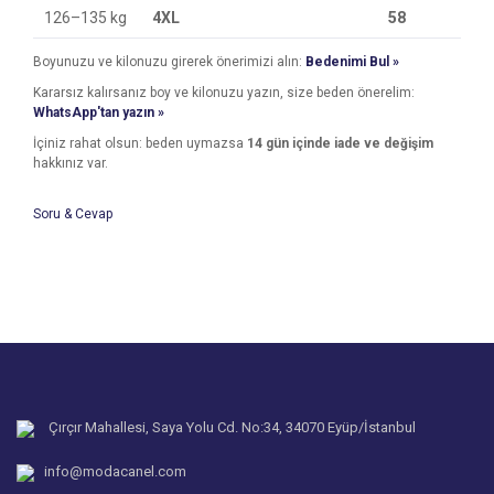
126–135 kg
4XL
58
Boyunuzu ve kilonuzu girerek önerimizi alın:
Bedenimi Bul »
Kararsız kalırsanız boy ve kilonuzu yazın, size beden önerelim:
WhatsApp'tan yazın »
İçiniz rahat olsun: beden uymazsa
14 gün içinde iade ve değişim
hakkınız var.
Soru & Cevap
Bu ürünün fiyat bilgisi, resim, ürün açıklamalarında ve diğer
Üzerindeki yelek kaç beden
konularda yetersiz gördüğünüz noktaları öneri formunu
Bu ürüne ilk yorumu siz yapın!
kullanarak tarafımıza iletebilirsiniz.
Ezgi Karakaş | 24/04/2025
Görüş ve önerileriniz için teşekkür ederiz.
Yorum Yaz
xs bedendir.
Ürün resmi kalitesiz, bozuk veya görüntülenemiyor.
24/04/2025 tarihinde yanıtlandı.
Ürün açıklamasında eksik bilgiler bulunuyor.
Ürün bilgilerinde hatalar bulunuyor.
Çırçır Mahallesi, Saya Yolu Cd. No:34, 34070 Eyüp/İstanbul
Ürün fiyatı diğer sitelerden daha pahalı.
Mankenin boyu kaç
info@modacanel.com
Bu ürüne benzer farklı alternatifler olmalı.
Ezgi Karakaş | 24/04/2025