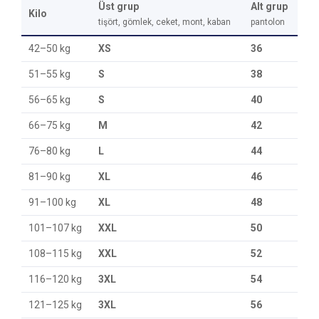
Üst grup
Alt grup
Kilo
tişört, gömlek, ceket, mont, kaban
pantolon
42–50 kg
XS
36
51–55 kg
S
38
56–65 kg
S
40
66–75 kg
M
42
76–80 kg
L
44
81–90 kg
XL
46
91–100 kg
XL
48
101–107 kg
XXL
50
108–115 kg
XXL
52
116–120 kg
3XL
54
121–125 kg
3XL
56