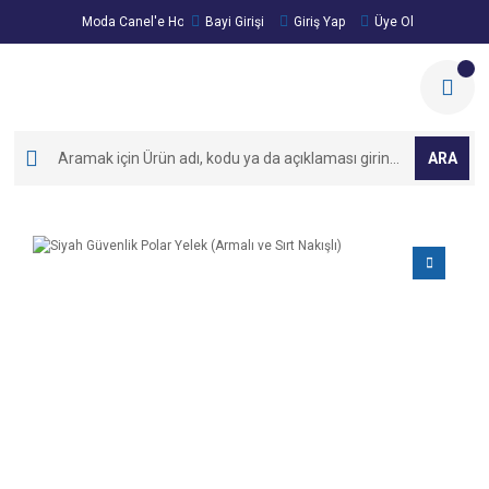
Moda Canel'e Hoşgeldiniz!
Bayi Girişi
Giriş Yap
Üye Ol
ARA