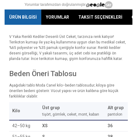
Yorumlar tarafımızdan doğrulanmıştır.
ÜRÜN BİLGİSİ
YORUMLAR
TAKSİT SEÇENEKLERİ
ÖN
V Yaka Renkli Kediler Desenli Üst Ceket, tarzınıza renk katıyor!
Terikoton kumaşı ile yaz-kış kullanımına uygun olan bu medikal ceket,
%65 polyester ve %35 pamuk içeriğiyle konfor sunar. Renkli kediler
deseni görselliği, V yakalı tasarımı, üç adet cebi ise pratikliği ön
planda tutar. İnce terikoton kumaşı, giyim konforunuza hafiflik katar.
Beden Öneri Tablosu
Aşağıdaki tablo Moda Canel kilo–beden tablosudur; kiloya göre
önerilen bedeni gösterir. Vücut yapısı ve ürün kalıbına göre küçük
farklılıklar olabilir.
Üst grup
Alt grup
Kilo
tişört, gömlek, ceket, mont, kaban
pantolon
42–50 kg
XS
36
51–55 kg
S
38