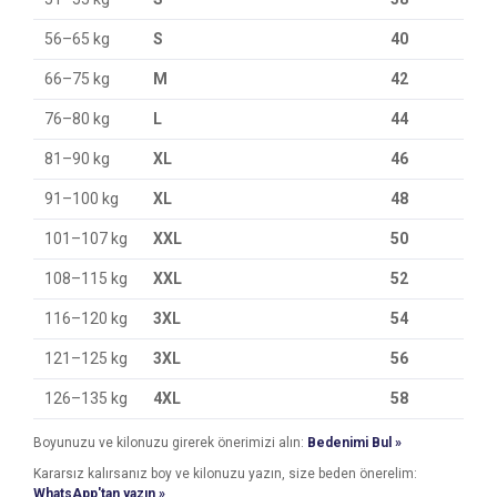
56–65 kg
S
40
66–75 kg
M
42
76–80 kg
L
44
81–90 kg
XL
46
91–100 kg
XL
48
101–107 kg
XXL
50
108–115 kg
XXL
52
116–120 kg
3XL
54
121–125 kg
3XL
56
126–135 kg
4XL
58
Boyunuzu ve kilonuzu girerek önerimizi alın:
Bedenimi Bul »
Kararsız kalırsanız boy ve kilonuzu yazın, size beden önerelim:
WhatsApp'tan yazın »