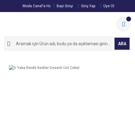
Moda Canel'e Hoşgeldiniz!
Bayi Girişi
Giriş Yap
Üye Ol
ARA