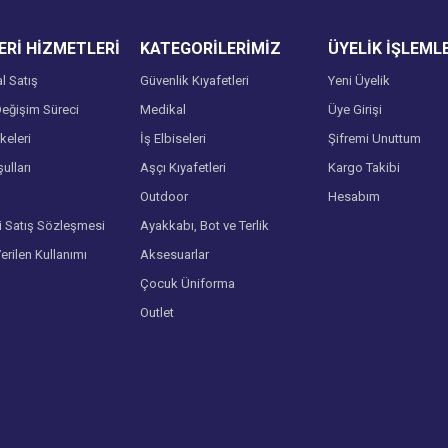
Rİ HİZMETLERİ
KATEGORİLERİMİZ
ÜYELİK İŞLEML
l Satış
Güvenlik Kıyafetleri
Yeni Üyelik
eğişim Süreci
Medikal
Üye Girişi
lkeleri
İş Elbiseleri
Şifremi Unuttum
ulları
Aşçı Kıyafetleri
Kargo Takibi
Gönder
Outdoor
Hesabım
i Satış Sözleşmesi
Ayakkabı, Bot ve Terlik
Verilen Kullanımı
Aksesuarlar
Çocuk Üniforma
Outlet