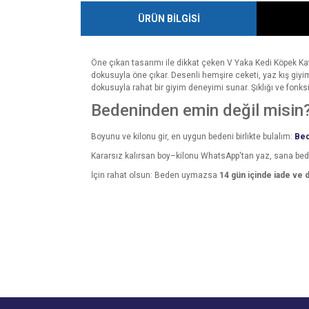
ÜRÜN BİLGİSİ
Öne çıkan tasarımı ile dikkat çeken V Yaka Kedi Köpek Ka
dokusuyla öne çıkar. Desenli hemşire ceketi, yaz kış giyim
dokusuyla rahat bir giyim deneyimi sunar. Şıklığı ve fonksi
Bedeninden emin değil misin
Boyunu ve kilonu gir, en uygun bedeni birlikte bulalım:
Bed
Kararsız kalırsan boy–kilonu WhatsApp'tan yaz, sana be
İçin rahat olsun: Beden uymazsa
14 gün içinde iade ve 
Bu ürünün fiyat bilgisi, resim, ürün açıklamalarında v
Görüş ve önerileriniz için teşekkür ederiz.
Ürün resmi kalitesiz, bozuk veya görüntülenemiyo
Ürün açıklamasında eksik bilgiler bulunuyor.
Ürün bilgilerinde hatalar bulunuyor.