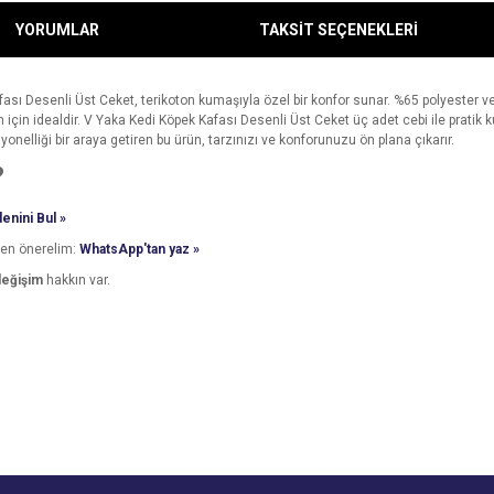
YORUMLAR
TAKSİT SEÇENEKLERİ
fası Desenli Üst Ceket, terikoton kumaşıyla özel bir konfor sunar. %65 polyester
 için idealdir. V Yaka Kedi Köpek Kafası Desenli Üst Ceket üç adet cebi ile pratik 
yonelliği bir araya getiren bu ürün, tarzınızı ve konforunuzu ön plana çıkarır.
?
enini Bul »
den önerelim:
WhatsApp'tan yaz »
değişim
hakkın var.
e diğer konularda yetersiz gördüğünüz noktaları öneri formunu kullanarak tarafımı
Bu ürüne ilk yorumu siz yapın!
Ürün hakkında henüz soru sorulmamış.
r.
Yorum Yaz
Soru Sor