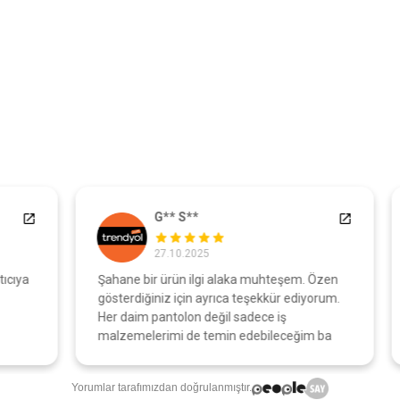
G** S**
27.10.2025
a
Şahane bir ürün ilgi alaka muhteşem. Özen
A
gösterdiğiniz için ayrıca teşekkür ediyorum.
o
Her daim pantolon değil sadece iş
malzemelerimi de temin edebileceğim ba
Yorumlar tarafımızdan doğrulanmıştır.