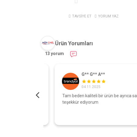
TAVSİYE ET
YORUM YAZ
Ürün Yorumları
13 yorum
G** G** A**
04.11.2025
turdu gönül
Tam beden kaliteli bir ürün be ayrıca satıcıy
şı çok iyi
teşekkür ediyorum