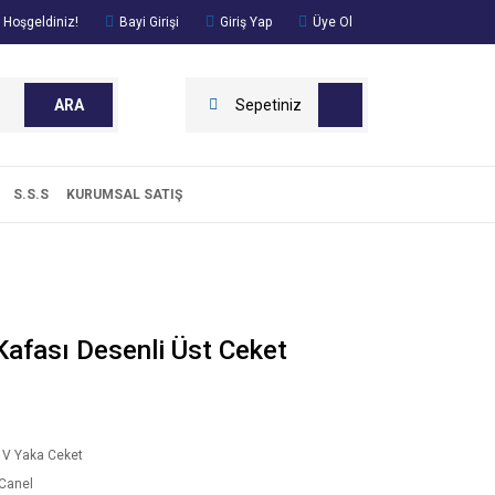
 Hoşgeldiniz!
Bayi Girişi
Giriş Yap
Üye Ol
ARA
Sepetiniz
S.S.S
KURUMSAL SATIŞ
Kafası Desenli Üst Ceket
 V Yaka Ceket
Canel