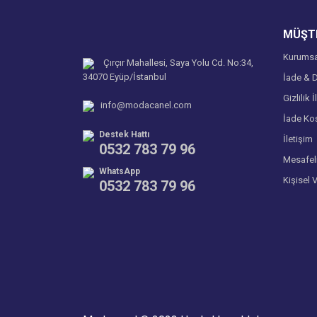
Ürün fiyatı diğer sitelerden daha pahalı.
MÜŞTE
Bu ürüne benzer farklı alternatifler olmalı.
Kurumsa
Çırçır Mahallesi, Saya Yolu Cd. No:34,
34070 Eyüp/İstanbul
İade & D
Gizlilik İ
info@modacanel.com
İade Koş
Destek Hattı
İletişim
0532 783 79 96
Mesafel
WhatsApp
Kişisel 
0532 783 79 96