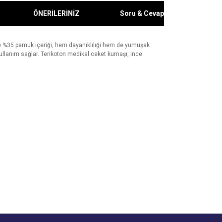
ÖNERİLERİNİZ
Soru & Cevap
 ve %35 pamuk içeriği, hem dayanıklılığı hem de yumuşak
kullanım sağlar. Terikoton medikal ceket kumaşı, ince
za iletebilirsiniz.