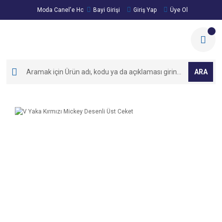
Moda Canel'e Hoşgeldiniz!
Bayi Girişi
Giriş Yap
Üye Ol
ARA