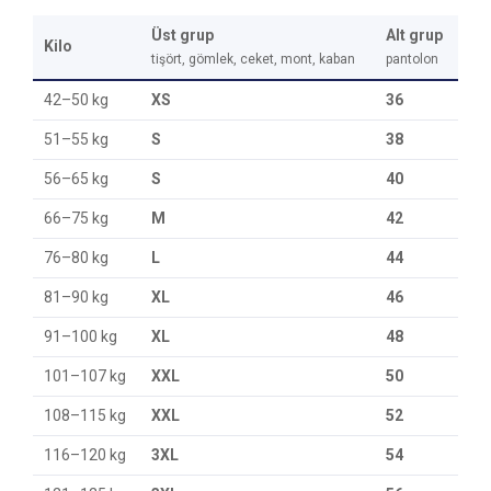
Üst grup
Alt grup
Kilo
tişört, gömlek, ceket, mont, kaban
pantolon
42–50 kg
XS
36
51–55 kg
S
38
56–65 kg
S
40
66–75 kg
M
42
76–80 kg
L
44
81–90 kg
XL
46
91–100 kg
XL
48
101–107 kg
XXL
50
108–115 kg
XXL
52
116–120 kg
3XL
54