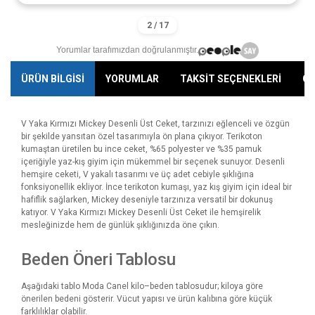
Yorumlar tarafımızdan doğrulanmıştır.
ÜRÜN BİLGİSİ
YORUMLAR
TAKSİT SEÇENEKLERİ
ÖN
V Yaka Kırmızı Mickey Desenli Üst Ceket, tarzınızı eğlenceli ve özgün
bir şekilde yansıtan özel tasarımıyla ön plana çıkıyor. Terikoton
kumaştan üretilen bu ince ceket, %65 polyester ve %35 pamuk
içeriğiyle yaz-kış giyim için mükemmel bir seçenek sunuyor. Desenli
hemşire ceketi, V yakalı tasarımı ve üç adet cebiyle şıklığına
fonksiyonellik ekliyor. İnce terikoton kumaşı, yaz kış giyim için ideal bir
hafiflik sağlarken, Mickey deseniyle tarzınıza versatil bir dokunuş
katıyor. V Yaka Kırmızı Mickey Desenli Üst Ceket ile hemşirelik
mesleğinizde hem de günlük şıklığınızda öne çıkın.
Beden Öneri Tablosu
Aşağıdaki tablo Moda Canel kilo–beden tablosudur; kiloya göre
önerilen bedeni gösterir. Vücut yapısı ve ürün kalıbına göre küçük
farklılıklar olabilir.