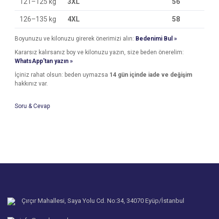
121–125 kg
3XL
56
126–135 kg
4XL
58
Boyunuzu ve kilonuzu girerek önerimizi alın:
Bedenimi Bul »
Kararsız kalırsanız boy ve kilonuzu yazın, size beden önerelim:
WhatsApp'tan yazın »
İçiniz rahat olsun: beden uymazsa
14 gün içinde iade ve değişim
hakkınız var.
Soru & Cevap
Bu ürünün fiyat bilgisi, resim, ürün açıklamalarında ve diğer
konularda yetersiz gördüğünüz noktaları öneri formunu
Bu ürüne ilk yorumu siz yapın!
kullanarak tarafımıza iletebilirsiniz.
Ürün hakkında henüz soru sorulmamış.
Görüş ve önerileriniz için teşekkür ederiz.
Yorum Yaz
Ürün resmi kalitesiz, bozuk veya görüntülenemiyor.
Soru Sor
Ürün açıklamasında eksik bilgiler bulunuyor.
Ürün bilgilerinde hatalar bulunuyor.
Çırçır Mahallesi, Saya Yolu Cd. No:34, 34070 Eyüp/İstanbul
Ürün fiyatı diğer sitelerden daha pahalı.