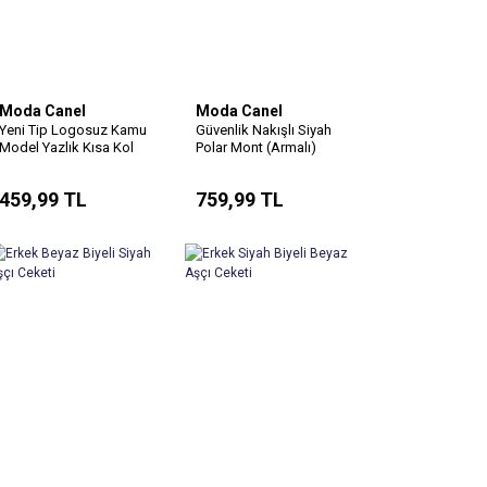
Moda Canel
Moda Canel
Yeni Tip Logosuz Kamu
Güvenlik Nakışlı Siyah
Model Yazlık Kısa Kol
Polar Mont (Armalı)
Tshirt (Armasız ve Sırt
Nakışsız)
459,99 TL
759,99 TL