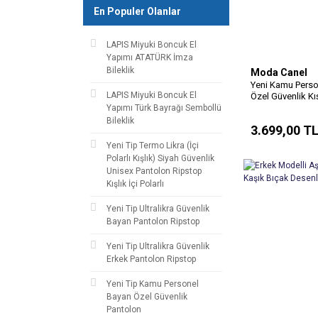
En Populer Olanlar
LAPIS Miyuki Boncuk El
Yapımı ATATÜRK İmza
Bileklik
Moda Canel
Yeni Kamu Perso
LAPIS Miyuki Boncuk El
Özel Güvenlik Kı
Kaban ve İç Mont
Yapımı Türk Bayrağı Sembollü
Takım
Bileklik
3.699,00 T
Yeni Tip Termo Likra (İçi
Polarlı Kışlık) Siyah Güvenlik
Unisex Pantolon Ripstop
Kışlık İçi Polarlı
Yeni Tip Ultralikra Güvenlik
Bayan Pantolon Ripstop
Yeni Tip Ultralikra Güvenlik
Erkek Pantolon Ripstop
Yeni Tip Kamu Personel
Bayan Özel Güvenlik
Pantolon