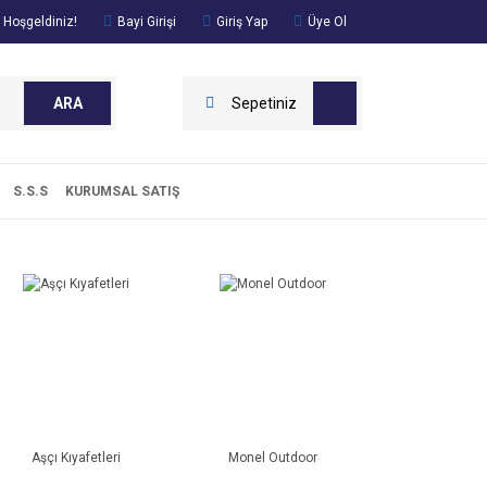
 Hoşgeldiniz!
Bayi Girişi
Giriş Yap
Üye Ol
ARA
Sepetiniz
S.S.S
KURUMSAL SATIŞ
Aşçı Kıyafetleri
Monel Outdoor