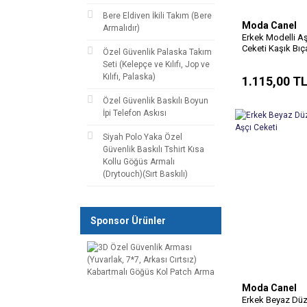
Bere Eldiven İkili Takım (Bere
Moda Canel
Armalıdır)
Erkek Modelli A
Ceketi Kaşık Bıç
Özel Güvenlik Palaska Takım
Desenli
Seti (Kelepçe ve Kılıfı, Jop ve
Kılıfı, Palaska)
1.115,00 T
Özel Güvenlik Baskılı Boyun
İpi Telefon Askısı
Siyah Polo Yaka Özel
Güvenlik Baskılı Tshirt Kısa
Kollu Göğüs Armalı
(Drytouch)(Sırt Baskılı)
Sponsor Ürünler
Moda Canel
Erkek Beyaz Dü