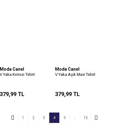
Moda Canel
Moda Canel
V Yaka Kırmızı Tshirt
V Yaka Açık Mavi Tshirt
379,99 TL
379,99 TL
1
2
3
4
5
..
15