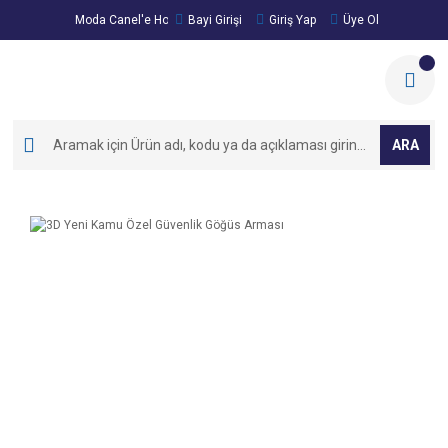
Moda Canel'e Hoşgeldiniz!
Bayi Girişi
Giriş Yap
Üye Ol
ARA