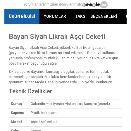
Yorumlar tarafımızdan doğrulanmıştır.
ÜRÜN BİLGİSİ
YORUMLAR
TAKSİT SEÇENEKLERİ
ÖN
Bayan Siyah Likralı Aşçı Ceketi
Bayan Siyah Likralı Aşçı Ceketi; yüksek kaliteli likralı gabardin
(polyester-viskon-likra) kumaştan imal edilmiştir. Rahat ve kullanışlı
yapısıyla profesyonel mutfak kullanımına uygundur. Likra katkısı gün
boyu hareket özgürlüğü sağlar.
Şık duruşu ve dayanıklı kumaşıyla aşçılar, şefler ve tüm mutfak
personeli için idealdir. Mutfakta hem konfor hem profesyonel bir
görünüm sunar. Moda Canel güvencesiyle Türkiye’de üretilmiştir.
Teknik Özellikler
Kumaş
Gabardin — polyester-viskon-likra karışımı (esnek)
Kapama
Pratik ön kapama
Model
Aşçı / şef ceketi