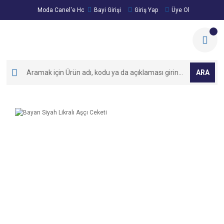
Moda Canel'e Hoşgeldiniz!
Bayi Girişi
Giriş Yap
Üye Ol
ARA