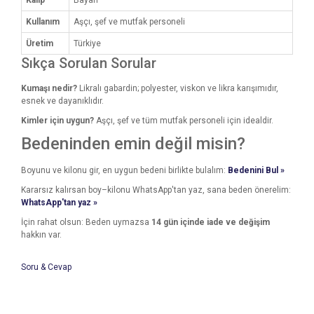
Kalıp
Bayan
Kullanım
Aşçı, şef ve mutfak personeli
Üretim
Türkiye
Sıkça Sorulan Sorular
Kumaşı nedir?
Likralı gabardin; polyester, viskon ve likra karışımıdır,
esnek ve dayanıklıdır.
Kimler için uygun?
Aşçı, şef ve tüm mutfak personeli için idealdir.
Bedeninden emin değil misin?
Boyunu ve kilonu gir, en uygun bedeni birlikte bulalım:
Bedenini Bul »
Kararsız kalırsan boy–kilonu WhatsApp'tan yaz, sana beden önerelim:
WhatsApp'tan yaz »
İçin rahat olsun: Beden uymazsa
14 gün içinde iade ve değişim
hakkın var.
Soru & Cevap
Bu ürünün fiyat bilgisi, resim, ürün açıklamalarında ve diğer
konularda yetersiz gördüğünüz noktaları öneri formunu
Bu ürüne ilk yorumu siz yapın!
kullanarak tarafımıza iletebilirsiniz.
Ürün hakkında henüz soru sorulmamış.