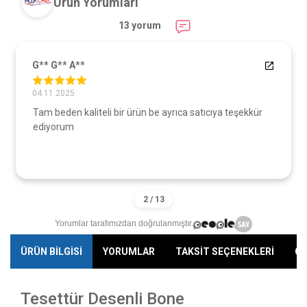
Ürün Yorumları
13 yorum
G** G** A**
04.11.2025
Tam beden kaliteli bir ürün be ayrıca satıcıya teşekkür
ediyorum
Yorumlar tarafımızdan doğrulanmıştır.
ÜRÜN BİLGİSİ
YORUMLAR
TAKSİT SEÇENEKLERİ
ÖN
Tesettür Desenli Bone