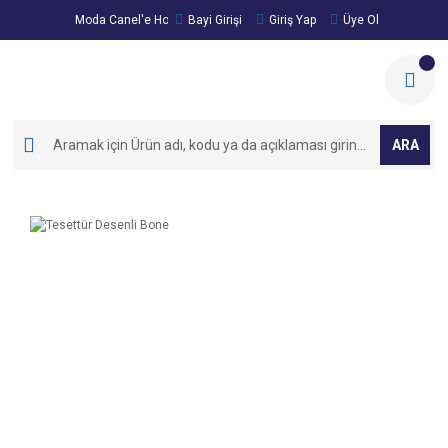
Moda Canel'e Hoşgeldiniz!
Bayi Girişi
Giriş Yap
Üye Ol
ARA