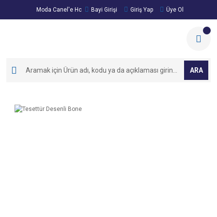
Moda Canel'e Hoşgeldiniz!
Bayi Girişi
Giriş Yap
Üye Ol
ARA