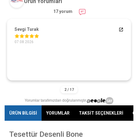
Ürün Yorumları
17 yorum
Sevgi Turak
07.08.2026
Yorumlar tarafımızdan doğrulanmıştır.
ÜRÜN BİLGİSİ
YORUMLAR
TAKSİT SEÇENEKLERİ
ÖN
Tesettür Desenli Bone