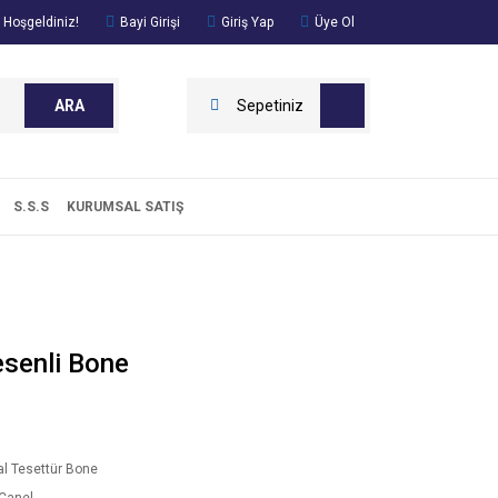
 Hoşgeldiniz!
Bayi Girişi
Giriş Yap
Üye Ol
ARA
Sepetiniz
S.S.S
KURUMSAL SATIŞ
esenli Bone
l Tesettür Bone