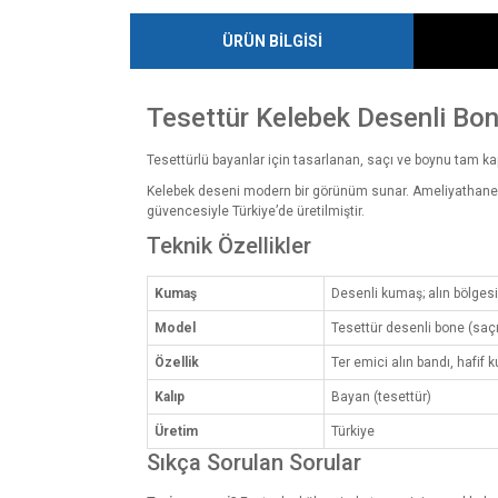
ÜRÜN BİLGİSİ
Tesettür Kelebek Desenli Bo
Tesettürlü bayanlar için tasarlanan, saçı ve boynu tam ka
Kelebek deseni modern bir görünüm sunar. Ameliyathane, kl
güvencesiyle Türkiye’de üretilmiştir.
Teknik Özellikler
Kumaş
Desenli kumaş; alın bölges
Model
Tesettür desenli bone (saç
Özellik
Ter emici alın bandı, hafif 
Kalıp
Bayan (tesettür)
Üretim
Türkiye
Sıkça Sorulan Sorular