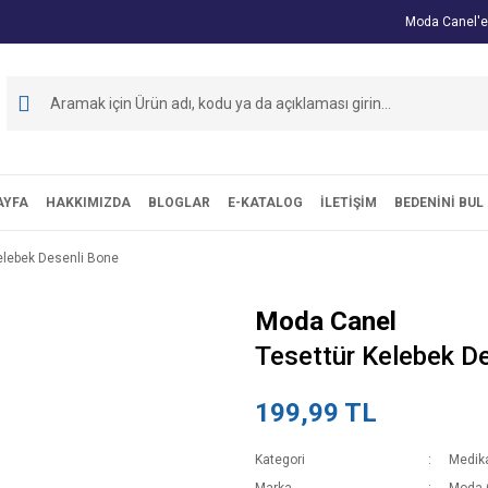
Moda Canel'e
AYFA
HAKKIMIZDA
BLOGLAR
E-KATALOG
İLETİŞİM
BEDENİNİ BUL
elebek Desenli Bone
Moda Canel
Tesettür Kelebek D
199,99 TL
Kategori
Medika