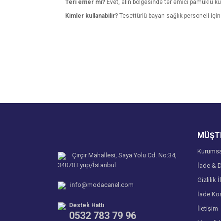
Teri emer mi?
Evet, alın bölgesinde ter emici pamuklu kum
Kimler kullanabilir?
Tesettürlü bayan sağlık personeli için 
Bu ürünün fiyat bilgisi, resim, ürün açıklamalarında v
Görüş ve önerileriniz için teşekkür ederiz.
Ürün resmi kalitesiz, bozuk veya görüntülenemiyo
Ürün açıklamasında eksik bilgiler bulunuyor.
Ürün bilgilerinde hatalar bulunuyor.
Ürün fiyatı diğer sitelerden daha pahalı.
MÜŞTE
Bu ürüne benzer farklı alternatifler olmalı.
Kurumsa
Çırçır Mahallesi, Saya Yolu Cd. No:34,
34070 Eyüp/İstanbul
İade & D
Gizlilik İ
info@modacanel.com
İade Koş
Destek Hattı
İletişim
0532 783 79 96