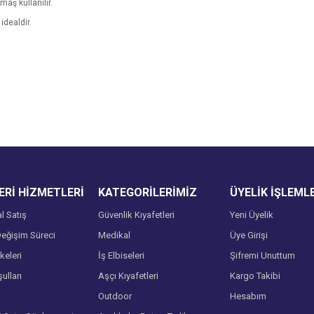
aş kullanılır.
idealdir.
e diğer konularda yetersiz gördüğünüz noktaları öneri formunu kullanarak tarafımı
Bu ürüne ilk yorumu siz yapın!
Ürün hakkında henüz soru sorulmamış.
r.
Yorum Yaz
Soru Sor
Rİ HİZMETLERİ
KATEGORİLERİMİZ
ÜYELİK İŞLEML
l Satış
Güvenlik Kıyafetleri
Yeni Üyelik
eğişim Süreci
Medikal
Üye Girişi
lkeleri
İş Elbiseleri
Şifremi Unuttum
ulları
Aşçı Kıyafetleri
Kargo Takibi
Gönder
Outdoor
Hesabım