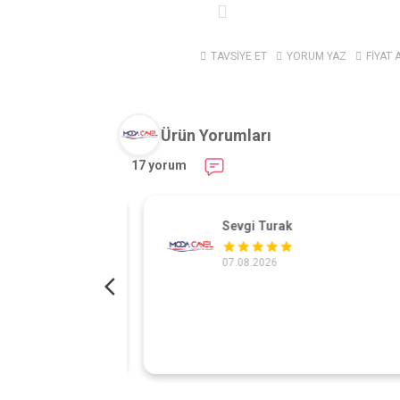
TAVSİYE ET
YORUM YAZ
FİYAT 
Ürün Yorumları
17 yorum
Sevgi Turak
07.08.2026