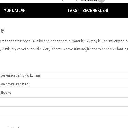
YORUMLAR
TAKSİT SEÇENEKLERİ
ne
patan tesettür bone. Alın bölgesinde ter emici pamuklu kumaş kullanılmıştır; teri
inik, diş ve veteriner klinikleri, laboratuvar ve tüm sağlık ortamlarında kullanılı
i ter emici pamuklu kumaş
ı ve boynu kapatan)
kullanım