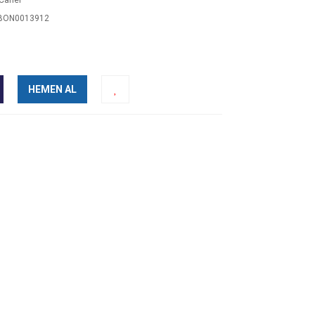
Canel
BON0013912
HEMEN AL