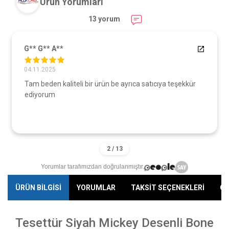
Ürün Yorumları
13 yorum
G** G** A**
04.11.2025
Tam beden kaliteli bir ürün be ayrıca satıcıya teşekkür
ediyorum
Yorumlar tarafımızdan doğrulanmıştır.
ÜRÜN BİLGİSİ
YORUMLAR
TAKSİT SEÇENEKLERİ
ÖN
Tesettür Siyah Mickey Desenli Bone