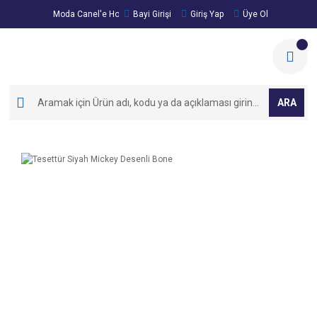
Moda Canel'e Hoşgeldiniz!
Bayi Girişi
Giriş Yap
Üye Ol
ARA