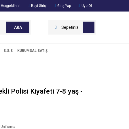
 Hoşgeldiniz!
Bayi Girişi
Giriş Yap
Üye Ol
ARA
Sepetiniz
S.S.S
KURUMSAL SATIŞ
i Polisi Kiyafeti 7-8 yaş -
 Üniforma