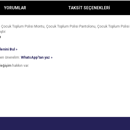
YORUMLAR
TAKSİT SEÇENEKLERİ
e Çocuk Toplum Polisi Montu, Çocuk Toplum Polisi Pantolonu, Çocuk Toplum Polisi Şa
ştır.
?
enini Bul »
den önerelim:
WhatsApp'tan yaz »
değişim
hakkın var.
e diğer konularda yetersiz gördüğünüz noktaları öneri formunu kullanarak tarafımı
Bu ürüne ilk yorumu siz yapın!
Ürün hakkında henüz soru sorulmamış.
r.
Yorum Yaz
Soru Sor