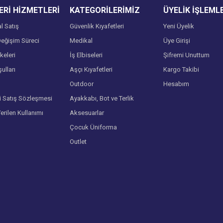
Rİ HİZMETLERİ
KATEGORİLERİMİZ
ÜYELİK İŞLEML
l Satış
Güvenlik Kıyafetleri
Yeni Üyelik
eğişim Süreci
Medikal
Üye Girişi
lkeleri
İş Elbiseleri
Şifremi Unuttum
ulları
Aşçı Kıyafetleri
Kargo Takibi
Gönder
Outdoor
Hesabım
i Satış Sözleşmesi
Ayakkabı, Bot ve Terlik
Verilen Kullanımı
Aksesuarlar
Çocuk Üniforma
Outlet