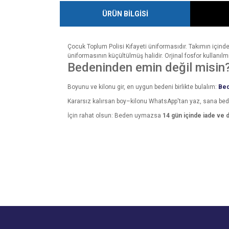
ÜRÜN BİLGİSİ
Çocuk Toplum Polisi Kıfayeti üniformasıdır. Takımın içind
üniformasının küçültülmüş halidir. Orjinal fosfor kullanılmı
Bedeninden emin değil misin
Boyunu ve kilonu gir, en uygun bedeni birlikte bulalım:
Bed
Kararsız kalırsan boy–kilonu WhatsApp'tan yaz, sana be
İçin rahat olsun: Beden uymazsa
14 gün içinde iade ve 
Bu ürünün fiyat bilgisi, resim, ürün açıklamalarında v
Görüş ve önerileriniz için teşekkür ederiz.
Ürün resmi kalitesiz, bozuk veya görüntülenemiyo
Ürün açıklamasında eksik bilgiler bulunuyor.
Ürün bilgilerinde hatalar bulunuyor.
Ürün fiyatı diğer sitelerden daha pahalı.