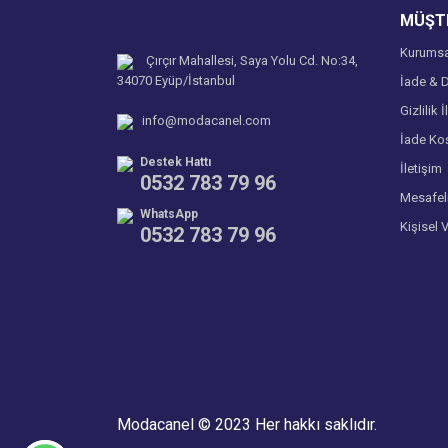
MÜŞTE
Bu ürüne benzer farklı alternatifler olmalı.
Kurumsa
Çırçır Mahallesi, Saya Yolu Cd. No:34,
34070 Eyüp/İstanbul
İade & D
Gizlilik İ
info@modacanel.com
İade Koş
Destek Hattı
İletişim
0532 783 79 96
Mesafel
WhatsApp
Kişisel 
0532 783 79 96
Modacanel © 2023 Her hakkı saklıdır.