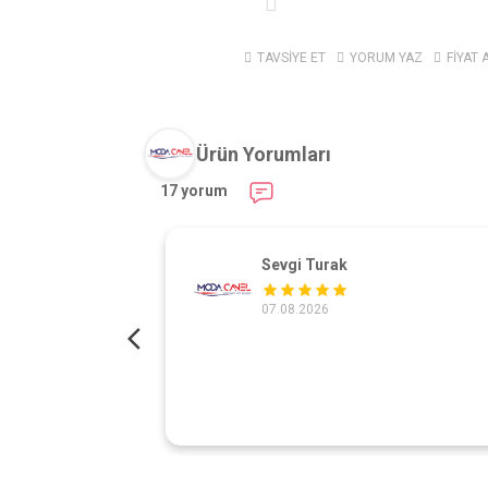
TAVSİYE ET
YORUM YAZ
FİYAT 
Ürün Yorumları
17 yorum
Sevgi Turak
07.08.2026