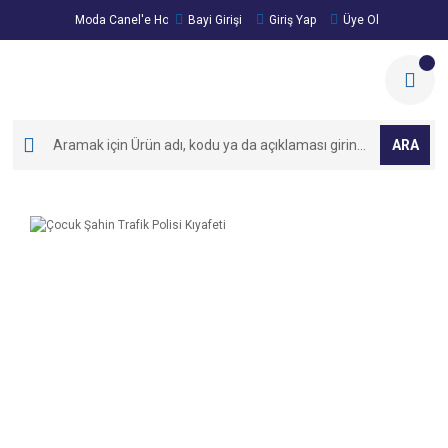
Moda Canel'e Hoşgeldiniz!
Bayi Girişi
Giriş Yap
Üye Ol
ARA