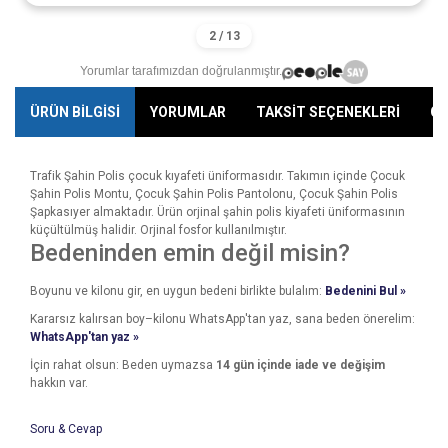
Yorumlar tarafımızdan doğrulanmıştır.
ÜRÜN BİLGİSİ
YORUMLAR
TAKSİT SEÇENEKLERİ
ÖN
Trafik Şahin Polis çocuk kıyafeti üniformasıdır. Takımın içinde Çocuk
Şahin Polis Montu, Çocuk Şahin Polis Pantolonu, Çocuk Şahin Polis
Şapkasıyer almaktadır. Ürün orjinal şahin polis kiyafeti üniformasının
küçültülmüş halidir. Orjinal fosfor kullanılmıştır.
Bedeninden emin değil misin?
Boyunu ve kilonu gir, en uygun bedeni birlikte bulalım:
Bedenini Bul »
Kararsız kalırsan boy–kilonu WhatsApp'tan yaz, sana beden önerelim:
WhatsApp'tan yaz »
İçin rahat olsun: Beden uymazsa
14 gün içinde iade ve değişim
hakkın var.
Soru & Cevap
Bu ürünün fiyat bilgisi, resim, ürün açıklamalarında ve diğer