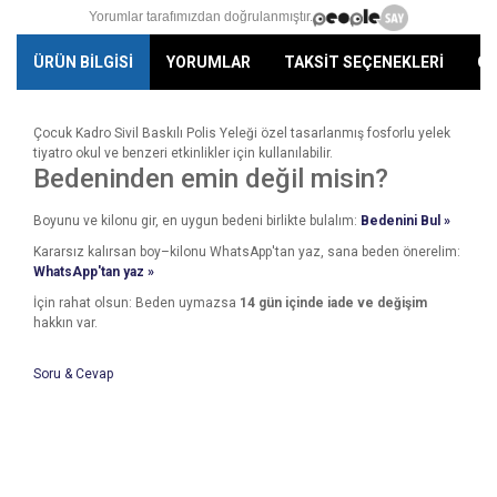
Yorumlar tarafımızdan doğrulanmıştır.
ÜRÜN BİLGİSİ
YORUMLAR
TAKSİT SEÇENEKLERİ
ÖN
Çocuk Kadro Sivil Baskılı Polis Yeleği özel tasarlanmış fosforlu yelek
tiyatro okul ve benzeri etkinlikler için kullanılabilir.
Bedeninden emin değil misin?
Boyunu ve kilonu gir, en uygun bedeni birlikte bulalım:
Bedenini Bul »
Kararsız kalırsan boy–kilonu WhatsApp'tan yaz, sana beden önerelim:
WhatsApp'tan yaz »
İçin rahat olsun: Beden uymazsa
14 gün içinde iade ve değişim
hakkın var.
Soru & Cevap
Bu ürünün fiyat bilgisi, resim, ürün açıklamalarında ve diğer
konularda yetersiz gördüğünüz noktaları öneri formunu
Bu ürüne ilk yorumu siz yapın!
kullanarak tarafımıza iletebilirsiniz.
Ürün hakkında henüz soru sorulmamış.
Görüş ve önerileriniz için teşekkür ederiz.
Yorum Yaz