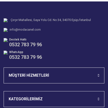
Ürün resmi kalitesiz, bozuk veya görüntülenemiyor.
Soru Sor
Ürün açıklamasında eksik bilgiler bulunuyor.
Ürün bilgilerinde hatalar bulunuyor.
Çırçır Mahallesi, Saya Yolu Cd. No:34, 34070 Eyüp/İstanbul
Ürün fiyatı diğer sitelerden daha pahalı.
info@modacanel.com
Bu ürüne benzer farklı alternatifler olmalı.
Destek Hattı
0532 783 79 96
WhatsApp
0532 783 79 96
Gönder
MÜŞTERİ HİZMETLERİ
KATEGORİLERİMİZ