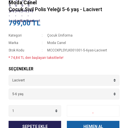
Moda Canel
Çocuk Sivil Polis Yeleği 5-6 yaş - Lacivert
799,00 TL
Kategori
Çocuk Üniforma
Marka
Moda Canel
Stok Kodu
MCCCKPLSYLK001001-5-6yas-Lacivert
* 74,84 TL den başlayan taksitlerle!
SEÇENEKLER
SEPETE EKLE
HEMEN AL