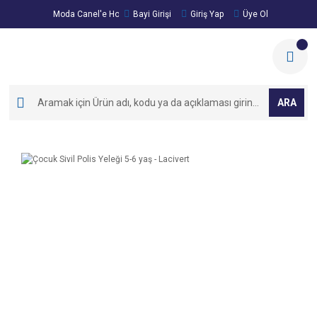
Moda Canel'e Hoşgeldiniz!
Bayi Girişi
Giriş Yap
Üye Ol
ARA