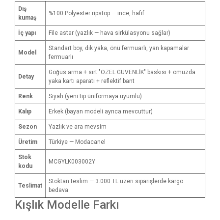
Dış
%100 Polyester ripstop — ince, hafif
kumaş
İç yapı
File astar (yazlık — hava sirkülasyonu sağlar)
Standart boy, dik yaka, önü fermuarlı, yan kapamalar
Model
fermuarlı
Göğüs arma + sırt "ÖZEL GÜVENLİK" baskısı + omuzda
Detay
yaka kartı aparatı + reflektif bant
Renk
Siyah (yeni tip üniformaya uyumlu)
Kalıp
Erkek (bayan modeli ayrıca mevcuttur)
Sezon
Yazlık ve ara mevsim
Üretim
Türkiye — Modacanel
Stok
MCGYLK003002Y
kodu
Stoktan teslim — 3.000 TL üzeri siparişlerde kargo
Teslimat
bedava
Kışlık Modelle Farkı