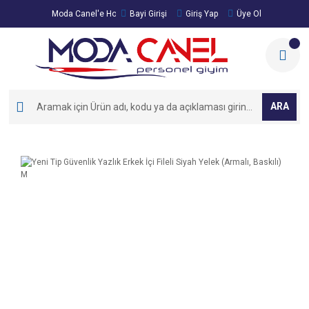
Moda Canel'e Hoşgeldiniz!
Bayi Girişi
Giriş Yap
Üye Ol
ARA