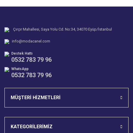
Yorum Yaz
Ürün resmi kalitesiz, bozuk veya görüntülenemiyor.
Soru Sor
Ürün açıklamasında eksik bilgiler bulunuyor.
Ürün bilgilerinde hatalar bulunuyor.
Çırçır Mahallesi, Saya Yolu Cd. No:34, 34070 Eyüp/İstanbul
Ürün fiyatı diğer sitelerden daha pahalı.
info@modacanel.com
Bu ürüne benzer farklı alternatifler olmalı.
Destek Hattı
0532 783 79 96
WhatsApp
0532 783 79 96
Gönder
MÜŞTERİ HİZMETLERİ
KATEGORİLERİMİZ