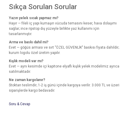
Sıkça Sorulan Sorular
Yazın yelek sıcak yapmaz mı?
Hayır — fileli iç yapı kumaşın vücuda temasını keser, hava dolaşımı
sağlar; ince ripstop dış yüzeyle birlikte yaz kullanımı için
tasarlanmıştır.
Arma ve baskı dahil mi?
Evet — göğüs arması ve sırt "ÖZEL GÜVENLİK" baskısı fiyata dahildir;
kurum logolu özel üretim yapılır.
Kışlık modeli var mı?
Evet — aynı kesimde içi kapitone elyaflı kışlık yelek modelimiz ayrıca
satılmaktadır.
Ne zaman kargolanır?
Stoktan teslimdir; 1-2 iş günü içinde kargoya verilir. 3.000 TL ve üzeri
siparişlerde kargo bedavadır.
Soru & Cevap
Bu ürünün fiyat bilgisi, resim, ürün açıklamalarında ve diğer
konularda yetersiz gördüğünüz noktaları öneri formunu
Bu ürüne ilk yorumu siz yapın!
kullanarak tarafımıza iletebilirsiniz.
Ürün hakkında henüz soru sorulmamış.
Görüş ve önerileriniz için teşekkür ederiz.