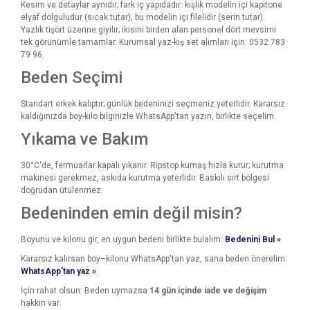
Kesim ve detaylar aynıdır; fark iç yapıdadır: kışlık modelin içi kapitone
elyaf dolguludur (sıcak tutar), bu modelin içi filelidir (serin tutar).
Yazlık tişört üzerine giyilir; ikisini birden alan personel dört mevsimi
tek görünümle tamamlar. Kurumsal yaz-kış set alımları için: 0532 783
79 96.
Beden Seçimi
Standart erkek kalıptır; günlük bedeninizi seçmeniz yeterlidir. Kararsız
kaldığınızda boy-kilo bilginizle WhatsApp'tan yazın, birlikte seçelim.
Yıkama ve Bakım
30°C'de, fermuarlar kapalı yıkanır. Ripstop kumaş hızla kurur; kurutma
makinesi gerekmez, askıda kurutma yeterlidir. Baskılı sırt bölgesi
doğrudan ütülenmez.
Bedeninden emin değil misin?
Boyunu ve kilonu gir, en uygun bedeni birlikte bulalım:
Bedenini Bul »
Kararsız kalırsan boy–kilonu WhatsApp'tan yaz, sana beden önerelim:
WhatsApp'tan yaz »
İçin rahat olsun: Beden uymazsa
14 gün içinde iade ve değişim
hakkın var.