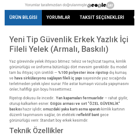
Yorumlar tarafımızdan doğrulanmıştır.
ÜRÜN BİLGİSİ
YORUMLAR
TAKSİT SEÇENEKLERİ
ÖN
Yeni Tip Güvenlik Erkek Yazlık İçi
Fileli Yelek (Armalı, Baskılı)
Yaz görevinde yelek ihtiyacı bitmez: telsiz ve teçhizat taşıma, kimlik
görünürlüğü ve üniforma bütünlüğü dört mevsim gereklidir. Bu model
tam bu ihtiyaç için üretildi —
%100 polyester ince ripstop
dış kumaş
ve
hava sirkülasyonu sağlayan fileli iç yapı
sayesinde yaz sıcağında
terletmeden yelek işlevi sunar. File astar kumaşın vücuda yapışmasını
önler; hafifliği gün boyu hissettirmez.
Ripstop dokusu ile incedir..
Yan kapamaları fermuarlıdır
— rahat giyilir,
oturup kalkarken esner.
Göğüs arması ve sırt "ÖZEL GÜVENLİK"
baskısı
hazır işlidir;
omuzdaki yaka kartı asma aparatı
kimlik kartının
düzenli taşınmasını sağlar, ön etekteki
reflektif bant
gece
görünürlüğü verir. Standart boy erkek kesimdir.
Teknik Özellikler