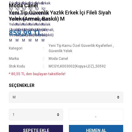
Moda Canel
Yeni Tip Güvenlik Yazlık Erkek İçi Fileli Siyah
Yelek (Armalı, Baskılı) M
859,99 TL
Yeni Tip Kamu Özel Güvenlik Kıyafetleri
,
Kategori
Güvenlik Yelek
Marka
Moda Canel
Stok Kodu
MCGYLK003002(Kopya-LDZ)_50592
* 80,55 TL den başlayan taksitlerle!
SEÇENEKLER
SEPETE EKLE
HEMEN AL