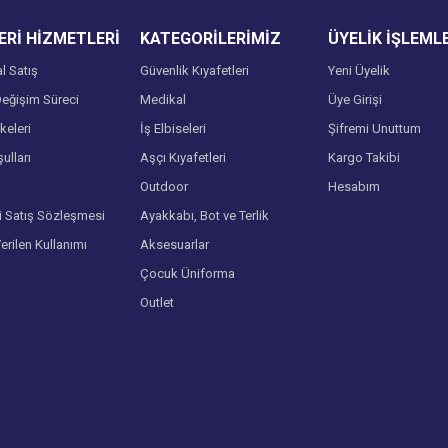
Rİ HİZMETLERİ
KATEGORİLERİMİZ
ÜYELİK İŞLEML
l Satış
Güvenlik Kıyafetleri
Yeni Üyelik
eğişim Süreci
Medikal
Üye Girişi
lkeleri
İş Elbiseleri
Şifremi Unuttum
ulları
Aşçı Kıyafetleri
Kargo Takibi
Gönder
Outdoor
Hesabım
i Satış Sözleşmesi
Ayakkabı, Bot ve Terlik
Verilen Kullanımı
Aksesuarlar
Çocuk Üniforma
Outlet