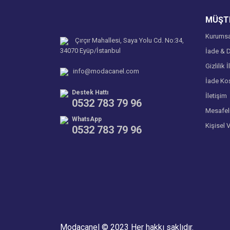
Ürün fiyatı diğer sitelerden daha pahalı.
MÜŞTE
Bu ürüne benzer farklı alternatifler olmalı.
Soru Sor
Kurumsa
Çırçır Mahallesi, Saya Yolu Cd. No:34,
34070 Eyüp/İstanbul
İade & D
Gizlilik İ
info@modacanel.com
İade Koş
Destek Hattı
İletişim
0532 783 79 96
Mesafel
WhatsApp
Kişisel 
0532 783 79 96
Modacanel © 2023 Her hakkı saklıdır.