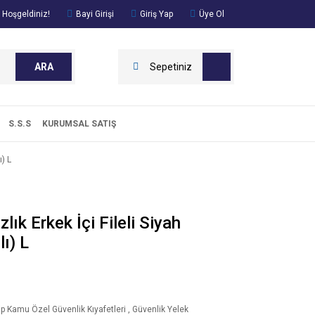
 Hoşgeldiniz!
Bayi Girişi
Giriş Yap
Üye Ol
ARA
Sepetiniz
S.S.S
KURUMSAL SATIŞ
ı) L
lık Erkek İçi Fileli Siyah
lı) L
ip Kamu Özel Güvenlik Kıyafetleri
,
Güvenlik Yelek