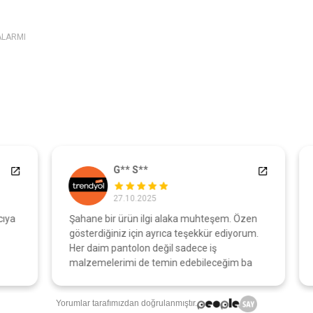
ALARMI
G** S**
27.10.2025
a
Şahane bir ürün ilgi alaka muhteşem. Özen
A
gösterdiğiniz için ayrıca teşekkür ediyorum.
o
Her daim pantolon değil sadece iş
malzemelerimi de temin edebileceğim ba
Yorumlar tarafımızdan doğrulanmıştır.