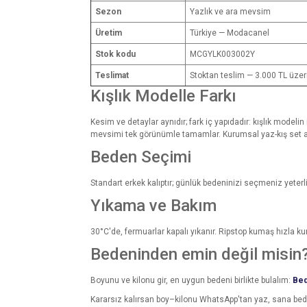
Sezon
Yazlık ve ara mevsim
Üretim
Türkiye — Modacanel
Stok kodu
MCGYLK003002Y
Teslimat
Stoktan teslim — 3.000 TL üzer
Kışlık Modelle Farkı
Kesim ve detaylar aynıdır; fark iç yapıdadır: kışlık modelin i
mevsimi tek görünümle tamamlar. Kurumsal yaz-kış set al
Beden Seçimi
Standart erkek kalıptır; günlük bedeninizi seçmeniz yeterli
Yıkama ve Bakım
30°C'de, fermuarlar kapalı yıkanır. Ripstop kumaş hızla k
Bedeninden emin değil misin
Boyunu ve kilonu gir, en uygun bedeni birlikte bulalım:
Bed
Kararsız kalırsan boy–kilonu WhatsApp'tan yaz, sana be