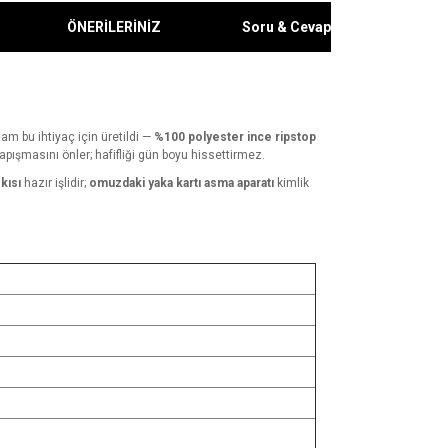
ÖNERİLERİNİZ
Soru & Cevap
am bu ihtiyaç için üretildi —
%100 polyester ince ripstop
ışmasını önler; hafifliği gün boyu hissettirmez.
kısı
hazır işlidir;
omuzdaki yaka kartı asma aparatı
kimlik