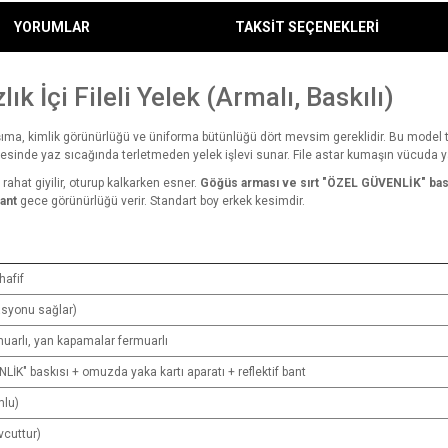
YORUMLAR
TAKSİT SEÇENEKLERİ
ık İçi Fileli Yelek (Armalı, Baskılı)
aşıma, kimlik görünürlüğü ve üniforma bütünlüğü dört mevsim gereklidir. Bu model t
sinde yaz sıcağında terletmeden yelek işlevi sunar. File astar kumaşın vücuda yap
rahat giyilir, oturup kalkarken esner.
Göğüs arması ve sırt "ÖZEL GÜVENLİK" bas
bant
gece görünürlüğü verir. Standart boy erkek kesimdir.
hafif
lasyonu sağlar)
muarlı, yan kapamalar fermuarlı
İK" baskısı + omuzda yaka kartı aparatı + reflektif bant
mlu)
vcuttur)