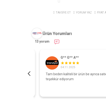
TAVSİYE ET
YORUM YAZ
FİYAT 
Ürün Yorumları
13 yorum
G** G** A**
04.11.2025
turdu gönül
Tam beden kaliteli bir ürün be ayrıca satıcıy
şı çok iyi
teşekkür ediyorum