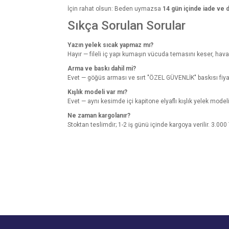
İçin rahat olsun: Beden uymazsa
14 gün içinde iade ve 
Sıkça Sorulan Sorular
Yazın yelek sıcak yapmaz mı?
Hayır — fileli iç yapı kumaşın vücuda temasını keser, hava d
Arma ve baskı dahil mi?
Evet — göğüs arması ve sırt "ÖZEL GÜVENLİK" baskısı fiyata
Kışlık modeli var mı?
Evet — aynı kesimde içi kapitone elyaflı kışlık yelek model
Ne zaman kargolanır?
Stoktan teslimdir; 1-2 iş günü içinde kargoya verilir. 3.000
Bu ürünün fiyat bilgisi, resim, ürün açıklamalarında v
179 boy 78 kg yim göbeğim var kaç beden
Görüş ve önerileriniz için teşekkür ederiz.
O... D... | 01/10/2024
Ürün resmi kalitesiz, bozuk veya görüntülenemiyo
L beden alabilrisiniz.
Ürün açıklamasında eksik bilgiler bulunuyor.
02/10/2024 tarihinde yanıtlandı.
Ürün bilgilerinde hatalar bulunuyor.