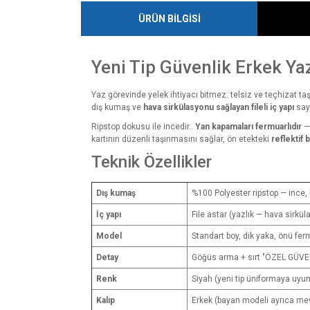
ÜRÜN BİLGİSİ
Yeni Tip Güvenlik Erkek Yazl
Yaz görevinde yelek ihtiyacı bitmez: telsiz ve teçhizat t
dış kumaş ve
hava sirkülasyonu sağlayan fileli iç yapı
saye
Ripstop dokusu ile incedir..
Yan kapamaları fermuarlıdır
— 
kartının düzenli taşınmasını sağlar, ön etekteki
reflektif 
Teknik Özellikler
Dış kumaş
%100 Polyester ripstop — ince, 
İç yapı
File astar (yazlık — hava sirkü
Model
Standart boy, dik yaka, önü fer
Detay
Göğüs arma + sırt "ÖZEL GÜVENL
Renk
Siyah (yeni tip üniformaya uyu
Kalıp
Erkek (bayan modeli ayrıca me