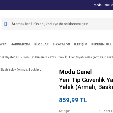
Moda Canel'e
AYFA
HAKKIMIZDA
BLOGLAR
E-KATALOG
İLETİŞİM
BEDENİNİ BUL
ik Kıyafetleri
Yeni Tip Güvenlik Yazlık Erkek İçi Fileli Siyah Yelek (Armalı, Baskıl
Moda Canel
Yeni Tip Güvenlik Yaz
Yelek (Armalı, Baskı
859,99 TL
Kategori
Yeni T