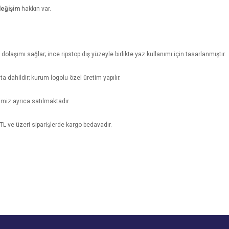
değişim
hakkın var.
olaşımı sağlar; ince ripstop dış yüzeyle birlikte yaz kullanımı için tasarlanmıştır.
 dahildir; kurum logolu özel üretim yapılır.
imiz ayrıca satılmaktadır.
 TL ve üzeri siparişlerde kargo bedavadır.
e diğer konularda yetersiz gördüğünüz noktaları öneri formunu kullanarak tarafımı
 olur
Bu ürüne ilk yorumu siz yapın!
r.
Yorum Yaz