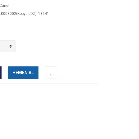
Canel
K003002(Kopya-LDZ)_18641
HEMEN AL