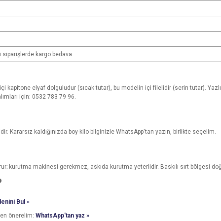
i siparişlerde kargo bedava
çi kapitone elyaf dolguludur (sıcak tutar), bu modelin içi filelidir (serin tutar). Yazlık
ımları için: 0532 783 79 96.
dir. Kararsız kaldığınızda boy-kilo bilginizle WhatsApp'tan yazın, birlikte seçelim.
urur; kurutma makinesi gerekmez, askıda kurutma yeterlidir. Baskılı sırt bölgesi 
?
enini Bul »
den önerelim:
WhatsApp'tan yaz »