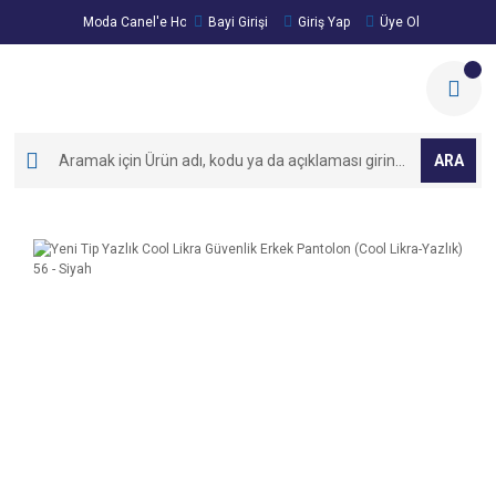
Moda Canel'e Hoşgeldiniz!
Bayi Girişi
Giriş Yap
Üye Ol
ARA