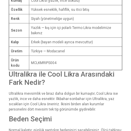
Kumaş
Cool Likra (yazlık, ince dokulu)
Özellik
Yüksek esneklik, hafiflik, su itici bitiş
Renk
Siyah (yönetmeliğe uygun)
Yazlık — kış için içi polarlı Termo Likra modelimize
Sezon
bakınız
Kalıp
Erkek (bayan modeli ayrıca mevcuttur)
Üretim
Türkiye — Modacanel
Ürün
MCLKMRIPS004
kodu
Ultralikra ile Cool Likra Arasındaki
Fark Nedir?
Ultralikra mevsimlik ve biraz daha dolgun bir kumaştır; Cool Likra ise
yazlık, ince ve daha esnektir. İlkbahar-sonbahar için Ultralikra, yaz
sıcakları için Cool Likra öneririz. İkisini birden alan kurumlar
personelini dört mevsim tek tip görünümde giydirebilir.
Beden Seçimi
Normal kalıptır; günlük pantolon bedeninizi seçebilirsiniz. Ölçü tablosu: