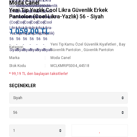
Moda Canel
Yeni Tip Yazlık Cool Likra Güvenlik Erkek
Pantolon (Cool Likra-Yazlık) 56 - Siyah
1.059,00 TL
Yeni Tip Kamu Özel Güvenlik Kıyafetleri
,
Bay
Kategori
Güvenlik Pantolon
,
Güvenlik Pantolon
Marka
Moda Canel
Stok Kodu
MCLKMRIPS004_44518
* 99,19 TL den başlayan taksitlerle!
SEÇENEKLER