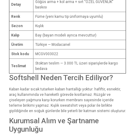
Göğüs arma + kol arma + sırt "ÖZEL GÜVENLİK"
Detay
baskısı
Renk
Füme (yeni kamu tip üniformaya uyumlu)
Sezon
Kışlık
Kalıp
Bay (bayan modeli ayrıca mevcuttur)
Üretim
Türkiye — Modacanel
Stok kodu
MCGV003022
Stoktan teslim — 3.000 TL üzeri siparişlerde kargo
Teslimat
bedava
Softshell Neden Tercih Ediliyor?
Kaban kadar sıcak tutarken kaban hantallığı yoktur: hafiftir, esnektir,
araç kullanımında ve hareketli görevde kısıtlamaz. Rüzgâr ve
çiseleyen yağmura karşı korurken membranı sayesinde içeride
terleme birikimi yapmaz. Kışlık sweatshirt veya polar ile birlikte
giyildiğinde en soğuk günlerde bile yeterli bir katman sistemi oluşturur.
Kurumsal Alım ve Şartname
Uygunluğu