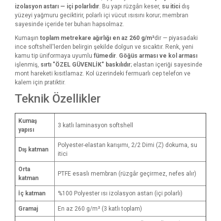
izolasyon astarı — içi polarlıdır
. Bu yapı rüzgârı keser,
su itici
dış
yüzeyi yağmuru geciktirir, polarlı içi vücut ısısını korur; membran
sayesinde içeride ter buharı hapsolmaz.
Kumaşın
toplam metrekare ağırlığı en az 260 g/m²
dir — piyasadaki
ince softshell'lerden belirgin şekilde dolgun ve sıcaktır. Renk, yeni
kamu tip üniformaya uyumlu
fümedir
.
Göğüs arması ve kol arması
işlenmiş,
sırtı "ÖZEL GÜVENLİK" baskılıdır
; elastan içeriği sayesinde
mont hareketi kısıtlamaz. Kol üzerindeki fermuarlı cep telefon ve
kalem için pratiktir.
Teknik Özellikler
Kumaş
3 katlı laminasyon softshell
yapısı
Polyester-elastan karışımı, 2/2 Dimi (Z) dokuma, su
Dış katman
itici
Orta
PTFE esaslı membran (rüzgâr geçirmez, nefes alır)
katman
İç katman
%100 Polyester ısı izolasyon astarı (içi polarlı)
Gramaj
En az 260 g/m² (3 katlı toplam)