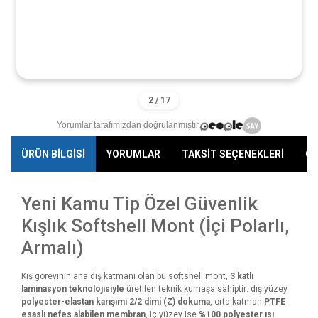
Yorumlar tarafımızdan doğrulanmıştır.
ÜRÜN BİLGİSİ
YORUMLAR
TAKSİT SEÇENEKLERİ
ÖN
Yeni Kamu Tip Özel Güvenlik
Kışlık Softshell Mont (İçi Polarlı,
Armalı)
Kış görevinin ana dış katmanı olan bu softshell mont,
3 katlı
laminasyon teknolojisiyle
üretilen teknik kumaşa sahiptir: dış yüzey
polyester-elastan karışımı 2/2 dimi (Z) dokuma
, orta katman
PTFE
esaslı nefes alabilen membran
, iç yüzey ise
%100 polyester ısı