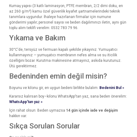
Kumaş yapısı (3 katlı laminasyon, PTFE membran, 2/2 dimi doku, en
az 260 g/m²) kamu özel güvenlik kıyafet şartnamelerindeki teknik
tanımlara uygundur. İhaleye hazırlanan firmalar için numune
gönderimi yapılır; personel sayısı ve beden dağılımınızı iletin, aynı gün
toplu alım teklifi verelim: 0532 783 79 96.
Yıkama ve Bakım
30°C'de, tersyüz ve fermuarı kapalı şekilde yıkayınız. Yumuşatıcı
kullanmayınız — yumuşatıcı membranın nefes alma ve su iticilik
özelliğini bozar. Kurutma makinesine atmayınız, askıda kurutunuz.
Ütü gerektirmez.
Bedeninden emin değil misin?
Boyunu ve kilonu gir, en uygun bedeni birlikte bulalım:
Bedenini Bul »
Kararsız kalırsan boy–kilonu WhatsApp'tan yaz, sana beden önerelim:
WhatsApp'tan yaz »
İçin rahat olsun: Beden uymazsa
14 gün içinde iade ve değişim
hakkın var.
Sıkça Sorulan Sorular