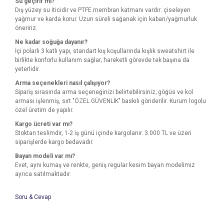
Su geçirir mi?
Dış yüzey su iticidir ve PTFE membran katmanı vardır: çiseleyen
yağmur ve karda korur. Uzun süreli sağanak için kaban/yağmurluk
öneririz.
Ne kadar soğuğa dayanır?
İçi polarlı 3 katlı yapı, standart kış koşullarında kışlık sweatshirt ile
birlikte konforlu kullanım sağlar; hareketli görevde tek başına da
yeterlidir.
Arma seçenekleri nasıl çalışıyor?
Sipariş sırasında arma seçeneğinizi belirtebilirsiniz; göğüs ve kol
arması işlenmiş, sırt "ÖZEL GÜVENLİK" baskılı gönderilir. Kurum logolu
özel üretim de yapılır.
Kargo ücreti var mı?
Stoktan teslimdir, 1-2 iş günü içinde kargolanır. 3.000 TL ve üzeri
siparişlerde kargo bedavadır.
Bayan modeli var mı?
Evet, aynı kumaş ve renkte, geniş regular kesim bayan modelimiz
ayrıca satılmaktadır.
Soru & Cevap
Bu ürünün fiyat bilgisi, resim, ürün açıklamalarında ve diğer
konularda yetersiz gördüğünüz noktaları öneri formunu
Bu ürüne ilk yorumu siz yapın!
kullanarak tarafımıza iletebilirsiniz.