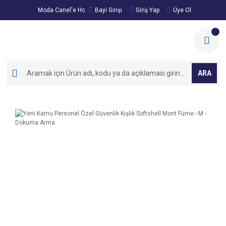
Moda Canel'e Hoşgeldiniz!
Bayi Girişi
Giriş Yap
Üye Ol
ARA