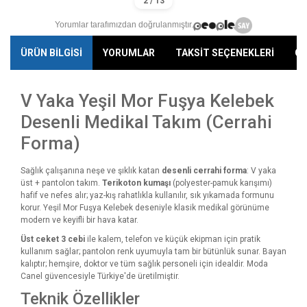
Yorumlar tarafımızdan doğrulanmıştır.
ÜRÜN BİLGİSİ
YORUMLAR
TAKSİT SEÇENEKLERİ
ÖN
V Yaka Yeşil Mor Fuşya Kelebek
Desenli Medikal Takım (Cerrahi
Forma)
Sağlık çalışanına neşe ve şıklık katan
desenli cerrahi forma
: V yaka
üst + pantolon takım.
Terikoton kumaşı
(polyester-pamuk karışımı)
hafif ve nefes alır; yaz-kış rahatlıkla kullanılır, sık yıkamada formunu
korur. Yeşil Mor Fuşya Kelebek deseniyle klasik medikal görünüme
modern ve keyifli bir hava katar.
Üst ceket 3 cebi
ile kalem, telefon ve küçük ekipman için pratik
kullanım sağlar; pantolon renk uyumuyla tam bir bütünlük sunar. Bayan
kalıptır; hemşire, doktor ve tüm sağlık personeli için idealdir. Moda
Canel güvencesiyle Türkiye'de üretilmiştir.
Teknik Özellikler