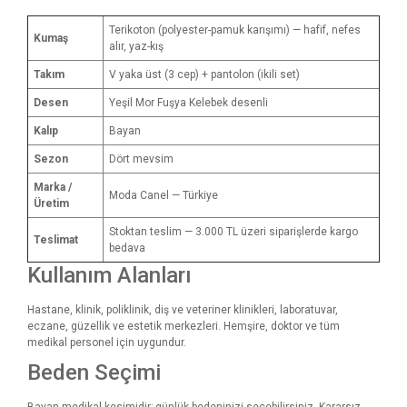
Terikoton (polyester-pamuk karışımı) — hafif, nefes
Kumaş
alır, yaz-kış
Takım
V yaka üst (3 cep) + pantolon (ikili set)
Desen
Yeşil Mor Fuşya Kelebek desenli
Kalıp
Bayan
Sezon
Dört mevsim
Marka /
Moda Canel — Türkiye
Üretim
Stoktan teslim — 3.000 TL üzeri siparişlerde kargo
Teslimat
bedava
Kullanım Alanları
Hastane, klinik, poliklinik, diş ve veteriner klinikleri, laboratuvar,
eczane, güzellik ve estetik merkezleri. Hemşire, doktor ve tüm
medikal personel için uygundur.
Beden Seçimi