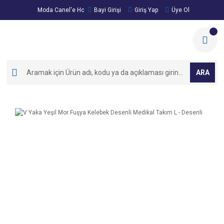
Moda Canel'e Hoşgeldiniz!
Bayi Girişi
Giriş Yap
Üye Ol
ARA