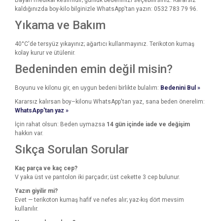
Bayan medikal kesimidir; günlük bedeninizi seçebilirsiniz. Kararsız
kaldığınızda boy-kilo bilginizle WhatsApp'tan yazın: 0532 783 79 96.
Yıkama ve Bakım
40°C'de tersyüz yıkayınız; ağartıcı kullanmayınız. Terikoton kumaş
kolay kurur ve ütülenir.
Bedeninden emin değil misin?
Boyunu ve kilonu gir, en uygun bedeni birlikte bulalım:
Bedenini Bul »
Kararsız kalırsan boy–kilonu WhatsApp'tan yaz, sana beden önerelim:
WhatsApp'tan yaz »
İçin rahat olsun: Beden uymazsa
14 gün içinde iade ve değişim
hakkın var.
Sıkça Sorulan Sorular
Kaç parça ve kaç cep?
V yaka üst ve pantolon iki parçadır; üst cekette 3 cep bulunur.
Yazın giyilir mi?
Evet — terikoton kumaş hafif ve nefes alır; yaz-kış dört mevsim
kullanılır.