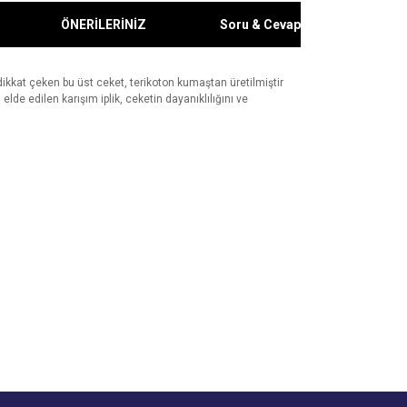
ÖNERİLERİNİZ
Soru & Cevap
 dikkat çeken bu üst ceket, terikoton kumaştan üretilmiştir
e edilen karışım iplik, ceketin dayanıklılığını ve
za iletebilirsiniz.