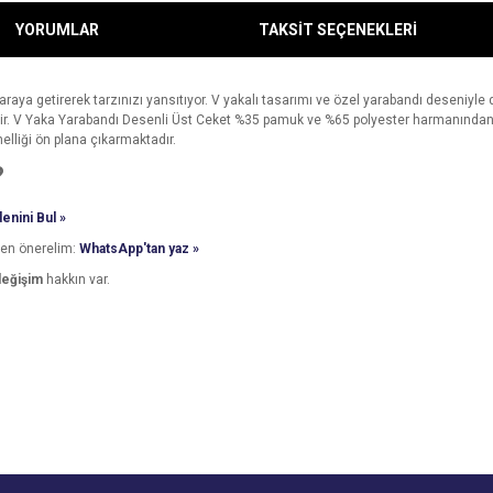
YORUMLAR
TAKSİT SEÇENEKLERİ
araya getirerek tarzınızı yansıtıyor. V yakalı tasarımı ve özel yarabandı deseniyle
ir. V Yaka Yarabandı Desenli Üst Ceket %35 pamuk ve %65 polyester harmanından eld
nelliği ön plana çıkarmaktadır.
?
enini Bul »
den önerelim:
WhatsApp'tan yaz »
değişim
hakkın var.
e diğer konularda yetersiz gördüğünüz noktaları öneri formunu kullanarak tarafımı
Bu ürüne ilk yorumu siz yapın!
Ürün hakkında henüz soru sorulmamış.
r.
Yorum Yaz
Soru Sor