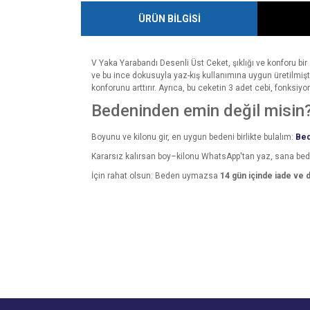
ÜRÜN BİLGİSİ
V Yaka Yarabandı Desenli Üst Ceket, şıklığı ve konforu bir 
ve bu ince dokusuyla yaz-kış kullanımına uygun üretilmişt
konforunu arttırır. Ayrıca, bu ceketin 3 adet cebi, fonksiyo
Bedeninden emin değil misin
Boyunu ve kilonu gir, en uygun bedeni birlikte bulalım:
Bed
Kararsız kalırsan boy–kilonu WhatsApp'tan yaz, sana be
İçin rahat olsun: Beden uymazsa
14 gün içinde iade ve 
Bu ürünün fiyat bilgisi, resim, ürün açıklamalarında v
Görüş ve önerileriniz için teşekkür ederiz.
Ürün resmi kalitesiz, bozuk veya görüntülenemiyo
Ürün açıklamasında eksik bilgiler bulunuyor.
Ürün bilgilerinde hatalar bulunuyor.