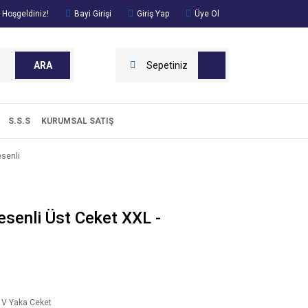
 Hoşgeldiniz!
Bayi Girişi
Giriş Yap
Üye Ol
ARA
Sepetiniz
S.S.S
KURUMSAL SATIŞ
esenli
senli Üst Ceket XXL -
 V Yaka Ceket