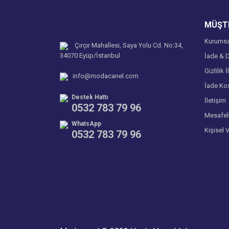
Ürün fiyatı diğer sitelerden daha pahalı.
MÜŞTE
Bu ürüne benzer farklı alternatifler olmalı.
Kurumsa
Çırçır Mahallesi, Saya Yolu Cd. No:34,
34070 Eyüp/İstanbul
İade & D
Gizlilik İ
info@modacanel.com
İade Koş
Destek Hattı
İletişim
0532 783 79 96
Mesafel
WhatsApp
Kişisel 
0532 783 79 96