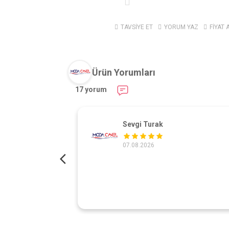
TAVSİYE ET
YORUM YAZ
FİYAT 
Ürün Yorumları
17 yorum
Sevgi Turak
07.08.2026