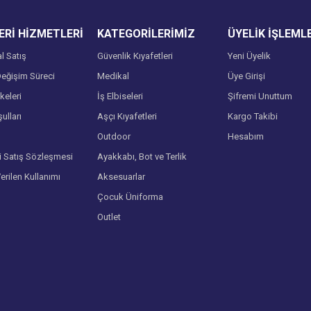
Rİ HİZMETLERİ
KATEGORİLERİMİZ
ÜYELİK İŞLEML
l Satış
Güvenlik Kıyafetleri
Yeni Üyelik
eğişim Süreci
Medikal
Üye Girişi
lkeleri
İş Elbiseleri
Şifremi Unuttum
ulları
Aşçı Kıyafetleri
Kargo Takibi
Gönder
Outdoor
Hesabım
i Satış Sözleşmesi
Ayakkabı, Bot ve Terlik
Verilen Kullanımı
Aksesuarlar
Çocuk Üniforma
Outlet