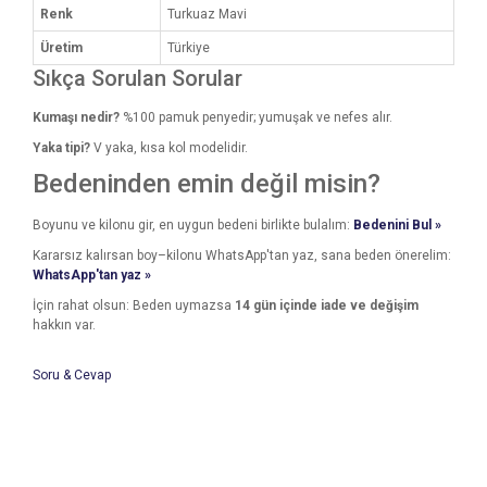
Renk
Turkuaz Mavi
Üretim
Türkiye
Sıkça Sorulan Sorular
Kumaşı nedir?
%100 pamuk penyedir; yumuşak ve nefes alır.
Yaka tipi?
V yaka, kısa kol modelidir.
Bedeninden emin değil misin?
Boyunu ve kilonu gir, en uygun bedeni birlikte bulalım:
Bedenini Bul »
Kararsız kalırsan boy–kilonu WhatsApp'tan yaz, sana beden önerelim:
WhatsApp'tan yaz »
İçin rahat olsun: Beden uymazsa
14 gün içinde iade ve değişim
hakkın var.
Soru & Cevap
Bu ürünün fiyat bilgisi, resim, ürün açıklamalarında ve diğer
konularda yetersiz gördüğünüz noktaları öneri formunu
Bu ürüne ilk yorumu siz yapın!
kullanarak tarafımıza iletebilirsiniz.
Ürün hakkında henüz soru sorulmamış.
Görüş ve önerileriniz için teşekkür ederiz.