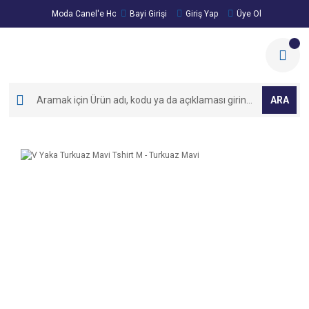
Moda Canel'e Hoşgeldiniz!
Bayi Girişi
Giriş Yap
Üye Ol
ARA