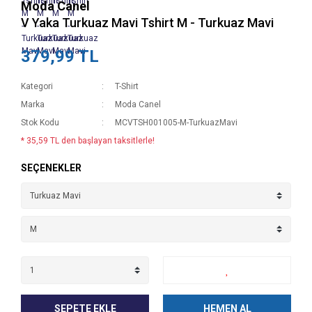
Moda Canel
V Yaka Turkuaz Mavi Tshirt M - Turkuaz Mavi
379,99 TL
Kategori
T-Shirt
Marka
Moda Canel
Stok Kodu
MCVTSH001005-M-TurkuazMavi
* 35,59 TL den başlayan taksitlerle!
SEÇENEKLER
SEPETE EKLE
HEMEN AL