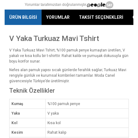
Yorumlar tarafımızdan doğrulanmıştır.
ÜRÜN BİLGİSİ
YORUMLAR
TAKSİT SEÇENEKLERİ
ÖN
V Yaka Turkuaz Mavi Tshirt
V Yaka Turkuaz Mavi Tshirt; %100 pamuk penye kumaştan üretilen, V
yakalı ve kısa kollu bir t-shirttir. Rahat kalıbı ve yumuşak dokusuyla gün
boyu konfor sunar.
Nefes alan pamuk yapısı sıcak günlerde ferahlık sağlar; Turkuaz Mavi
rengiyle günlük ve kurumsal kombinleri tamamlar. Moda Canel
güvencesiyle Türkiye’de üretilmiştir.
Teknik Özellikler
Kumaş
%100 pamuk penye
Yaka
V yaka
Kol
Kısa kol
Kesim
Rahat kalıp