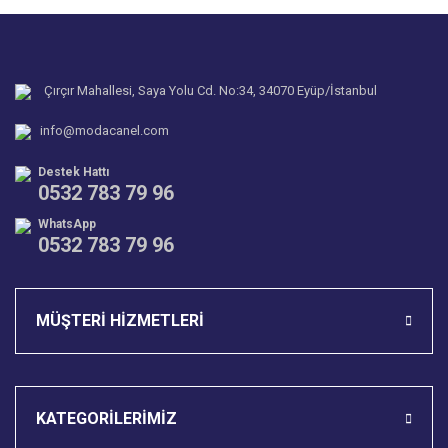
Yorum Yaz
Ürün resmi kalitesiz, bozuk veya görüntülenemiyor.
Soru Sor
Ürün açıklamasında eksik bilgiler bulunuyor.
Ürün bilgilerinde hatalar bulunuyor.
Çırçır Mahallesi, Saya Yolu Cd. No:34, 34070 Eyüp/İstanbul
Ürün fiyatı diğer sitelerden daha pahalı.
info@modacanel.com
Bu ürüne benzer farklı alternatifler olmalı.
Destek Hattı
0532 783 79 96
WhatsApp
0532 783 79 96
Gönder
MÜŞTERİ HİZMETLERİ
KATEGORİLERİMİZ