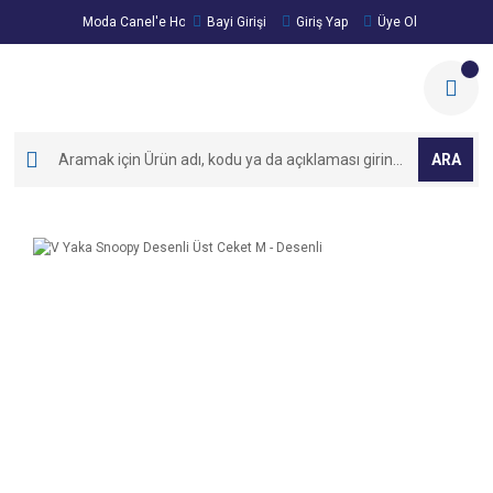
Moda Canel'e Hoşgeldiniz!
Bayi Girişi
Giriş Yap
Üye Ol
ARA