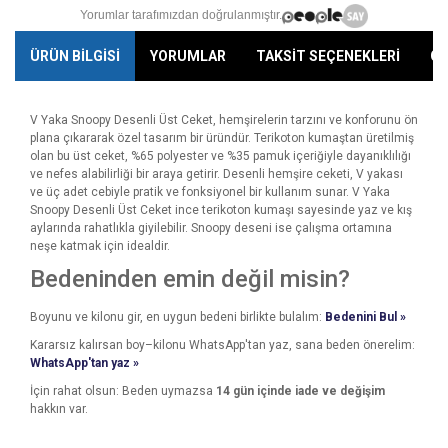
Yorumlar tarafımızdan doğrulanmıştır.
ÜRÜN BİLGİSİ
YORUMLAR
TAKSİT SEÇENEKLERİ
ÖN
V Yaka Snoopy Desenli Üst Ceket, hemşirelerin tarzını ve konforunu ön
plana çıkararak özel tasarım bir üründür. Terikoton kumaştan üretilmiş
olan bu üst ceket, %65 polyester ve %35 pamuk içeriğiyle dayanıklılığı
ve nefes alabilirliği bir araya getirir. Desenli hemşire ceketi, V yakası
ve üç adet cebiyle pratik ve fonksiyonel bir kullanım sunar. V Yaka
Snoopy Desenli Üst Ceket ince terikoton kumaşı sayesinde yaz ve kış
aylarında rahatlıkla giyilebilir. Snoopy deseni ise çalışma ortamına
neşe katmak için idealdir.
Bedeninden emin değil misin?
Boyunu ve kilonu gir, en uygun bedeni birlikte bulalım:
Bedenini Bul »
Kararsız kalırsan boy–kilonu WhatsApp'tan yaz, sana beden önerelim:
WhatsApp'tan yaz »
İçin rahat olsun: Beden uymazsa
14 gün içinde iade ve değişim
hakkın var.