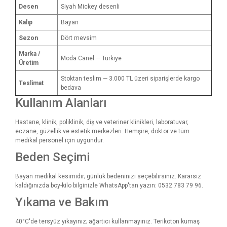
Desen
Siyah Mickey desenli
Kalıp
Bayan
Sezon
Dört mevsim
Marka /
Moda Canel — Türkiye
Üretim
Stoktan teslim — 3.000 TL üzeri siparişlerde kargo
Teslimat
bedava
Kullanım Alanları
Hastane, klinik, poliklinik, diş ve veteriner klinikleri, laboratuvar,
eczane, güzellik ve estetik merkezleri. Hemşire, doktor ve tüm
medikal personel için uygundur.
Beden Seçimi
Bayan medikal kesimidir; günlük bedeninizi seçebilirsiniz. Kararsız
kaldığınızda boy-kilo bilginizle WhatsApp'tan yazın: 0532 783 79 96.
Yıkama ve Bakım
40°C'de tersyüz yıkayınız; ağartıcı kullanmayınız. Terikoton kumaş