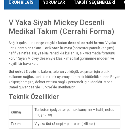
ÜRÜN BİLGİSİ
YORUMLAR
TAKSİT SEÇENEKLERİ
ÖN
V Yaka Siyah Mickey Desenli
Medikal Takım (Cerrahi Forma)
Sağlık çalışanına neşe ve şıklık katan
desenli cerrahi forma
: V yaka
üst + pantolon takım.
Terikoton kumaşı
(polyester-pamuk karışımı)
hafif ve nefes alır; yaz-kış rahatlıkla kullanılır, sık yıkamada formunu
korur. Siyah Mickey deseniyle klasik medikal görünüme modern ve
keyifli bir hava katar.
Üst ceket 3 cebi
ile kalem, telefon ve küçük ekipman için pratik
kullanım sağlar; pantolon renk uyumuyla tam bir bütünlük sunar. Bayan
kalıptır; hemşire, doktor ve tüm sağlık personeli için idealdir. Moda
Canel güvencesiyle Türkiye'de üretilmiştir.
Teknik Özellikler
Terikoton (polyester-pamuk karışımı) — hafif, nefes
Kumaş
alır, yaz-kış
Takım
V yaka üst (3 cep) + pantolon (ikili set)