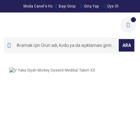
Moda Canel'e Hoşgeldiniz!
Bayi Girişi
Giriş Yap
Üye Ol
ARA