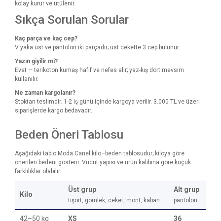
kolay kurur ve ütülenir.
Sıkça Sorulan Sorular
Kaç parça ve kaç cep?
V yaka üst ve pantolon iki parçadır; üst cekette 3 cep bulunur.
Yazın giyilir mi?
Evet — terikoton kumaş hafif ve nefes alır; yaz-kış dört mevsim
kullanılır.
Ne zaman kargolanır?
Stoktan teslimdir; 1-2 iş günü içinde kargoya verilir. 3.000 TL ve üzeri
siparişlerde kargo bedavadır.
Beden Öneri Tablosu
Aşağıdaki tablo Moda Canel kilo–beden tablosudur; kiloya göre
önerilen bedeni gösterir. Vücut yapısı ve ürün kalıbına göre küçük
farklılıklar olabilir.
Üst grup
Alt grup
Kilo
tişört, gömlek, ceket, mont, kaban
pantolon
42–50 kg
XS
36