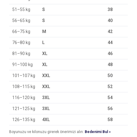
51–55 kg
S
38
56–65 kg
S
40
66–75 kg
M
42
76–80 kg
L
44
81–90 kg
XL
46
91–100 kg
XL
48
101–107 kg
XXL
50
108–115 kg
XXL
52
116–120 kg
3XL
54
121–125 kg
3XL
56
126–135 kg
4XL
58
Boyunuzu ve kilonuzu girerek önerimizi alın:
Bedenimi Bul »