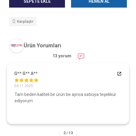
SEPETE EKLE
HEMEN AL
Karşılaştır
Ürün Yorumları
13 yorum
G** G** A**
04.11.2025
Tam beden kaliteli bir ürün be ayrıca satıcıya teşekkür
ediyorum