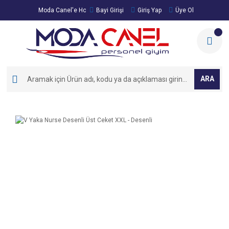
Moda Canel'e Hoşgeldiniz!
Bayi Girişi
Giriş Yap
Üye Ol
ARA