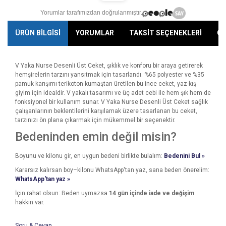
Yorumlar tarafımızdan doğrulanmıştır.
ÜRÜN BİLGİSİ
YORUMLAR
TAKSİT SEÇENEKLERİ
ÖN
V Yaka Nurse Desenli Üst Ceket, şıklık ve konforu bir araya getirerek
hemşirelerin tarzını yansıtmak için tasarlandı. %65 polyester ve %35
pamuk karışımı terikoton kumaştan üretilen bu ince ceket, yaz-kış
giyim için idealdir. V yakalı tasarımı ve üç adet cebi ile hem şık hem de
fonksiyonel bir kullanım sunar. V Yaka Nurse Desenli Üst Ceket sağlık
çalışanlarının beklentilerini karşılamak üzere tasarlanan bu ceket,
tarzınızı ön plana çıkarmak için mükemmel bir seçenektir.
Bedeninden emin değil misin?
Boyunu ve kilonu gir, en uygun bedeni birlikte bulalım:
Bedenini Bul »
Kararsız kalırsan boy–kilonu WhatsApp'tan yaz, sana beden önerelim:
WhatsApp'tan yaz »
İçin rahat olsun: Beden uymazsa
14 gün içinde iade ve değişim
hakkın var.
Soru & Cevap