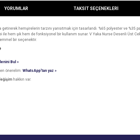
YORUMLAR
TAKSİT SEÇENEKLERİ
ya getirerek hemşirelerin tarzını yansıtmak için tasarlandı. %65 polyester ve %35 
cebi ile hem şık hem de fonksiyonel bir kullanım sunar. V Yaka Nurse Desenli Üst Cek
kemmel bir seçenektir.
?
enini Bul »
den önerelim:
WhatsApp'tan yaz »
değişim
hakkın var.
e diğer konularda yetersiz gördüğünüz noktaları öneri formunu kullanarak tarafımı
Bu ürüne ilk yorumu siz yapın!
Ürün hakkında henüz soru sorulmamış.
r.
Yorum Yaz
Soru Sor