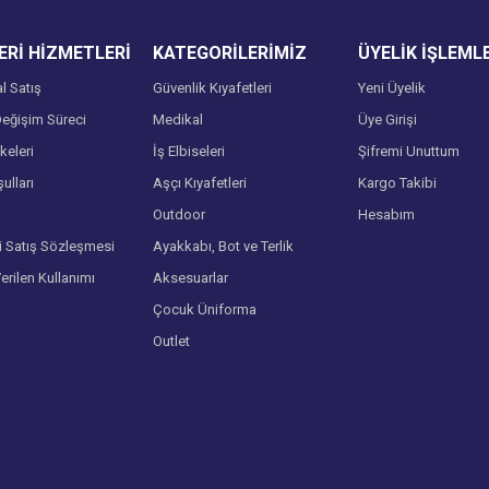
Rİ HİZMETLERİ
KATEGORİLERİMİZ
ÜYELİK İŞLEML
l Satış
Güvenlik Kıyafetleri
Yeni Üyelik
eğişim Süreci
Medikal
Üye Girişi
lkeleri
İş Elbiseleri
Şifremi Unuttum
ulları
Aşçı Kıyafetleri
Kargo Takibi
Gönder
Outdoor
Hesabım
i Satış Sözleşmesi
Ayakkabı, Bot ve Terlik
Verilen Kullanımı
Aksesuarlar
Çocuk Üniforma
Outlet