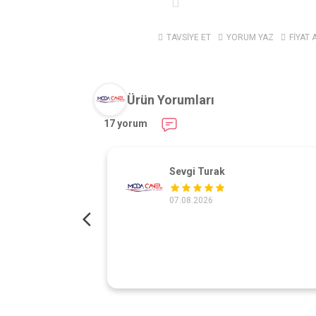
TAVSİYE ET
YORUM YAZ
FİYAT 
Ürün Yorumları
17 yorum
Sevgi Turak
07.08.2026