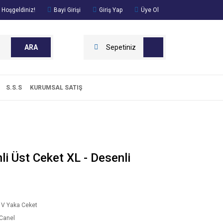
 Hoşgeldiniz!
Bayi Girişi
Giriş Yap
Üye Ol
ARA
Sepetiniz
S.S.S
KURUMSAL SATIŞ
i Üst Ceket XL - Desenli
 V Yaka Ceket
Canel