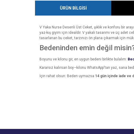
ÜRÜN BİLGİSİ
V Yaka Nurse Desenli Üst Ceket, şıklık ve konforu bir ara
yaz-kış giyim için idealdir. V yakalı tasarımı ve üç adet 
tasarlanan bu ceket, tarzınızı ön plana çıkarmak için mü
Bedeninden emin değil misin
Boyunu ve kilonu gir, en uygun bedeni birlikte bulalım:
Bed
Kararsız kalırsan boy–kilonu WhatsApp'tan yaz, sana be
İçin rahat olsun: Beden uymazsa
14 gün içinde iade ve 
Bu ürünün fiyat bilgisi, resim, ürün açıklamalarında v
Görüş ve önerileriniz için teşekkür ederiz.
Ürün resmi kalitesiz, bozuk veya görüntülenemiyo
Ürün açıklamasında eksik bilgiler bulunuyor.
Ürün bilgilerinde hatalar bulunuyor.