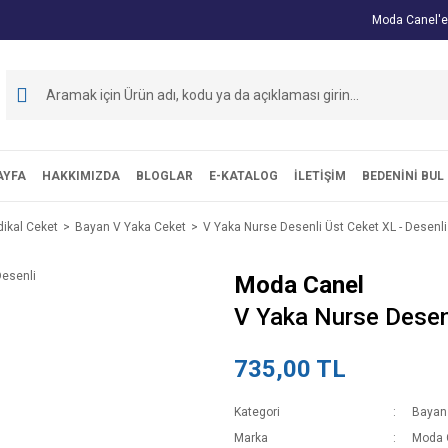
Moda Canel'e
AYFA
HAKKIMIZDA
BLOGLAR
E-KATALOG
İLETİŞİM
BEDENİNİ BUL
ikal Ceket
Bayan V Yaka Ceket
V Yaka Nurse Desenli Üst Ceket XL - Desenli
Moda Canel
V Yaka Nurse Desenl
735,00 TL
Kategori
Bayan
Marka
Moda 