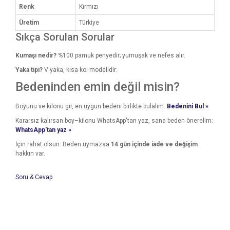
Renk
Kırmızı
Üretim
Türkiye
Sıkça Sorulan Sorular
Kumaşı nedir?
%100 pamuk penyedir; yumuşak ve nefes alır.
Yaka tipi?
V yaka, kısa kol modelidir.
Bedeninden emin değil misin?
Boyunu ve kilonu gir, en uygun bedeni birlikte bulalım:
Bedenini Bul »
Kararsız kalırsan boy–kilonu WhatsApp'tan yaz, sana beden önerelim:
WhatsApp'tan yaz »
İçin rahat olsun: Beden uymazsa
14 gün içinde iade ve değişim
hakkın var.
Soru & Cevap
Bu ürünün fiyat bilgisi, resim, ürün açıklamalarında ve diğer
konularda yetersiz gördüğünüz noktaları öneri formunu
Bu ürüne ilk yorumu siz yapın!
kullanarak tarafımıza iletebilirsiniz.
Ürün hakkında henüz soru sorulmamış.
Görüş ve önerileriniz için teşekkür ederiz.