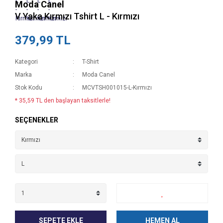
Moda Canel
V Yaka Kırmızı Tshirt L - Kırmızı
379,99 TL
Kategori
T-Shirt
Marka
Moda Canel
Stok Kodu
MCVTSH001015-L-Kırmızı
* 35,59 TL den başlayan taksitlerle!
SEÇENEKLER
SEPETE EKLE
HEMEN AL