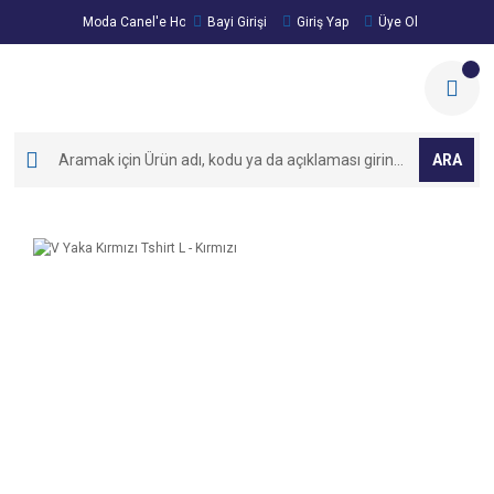
Moda Canel'e Hoşgeldiniz!
Bayi Girişi
Giriş Yap
Üye Ol
ARA