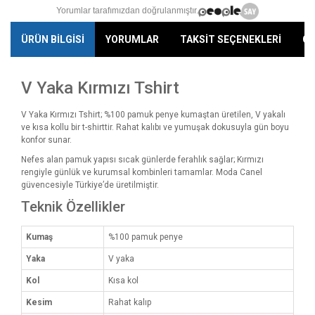
Yorumlar tarafımızdan doğrulanmıştır.
ÜRÜN BİLGİSİ
YORUMLAR
TAKSİT SEÇENEKLERİ
ÖN
V Yaka Kırmızı Tshirt
V Yaka Kırmızı Tshirt; %100 pamuk penye kumaştan üretilen, V yakalı
ve kısa kollu bir t-shirttir. Rahat kalıbı ve yumuşak dokusuyla gün boyu
konfor sunar.
Nefes alan pamuk yapısı sıcak günlerde ferahlık sağlar; Kırmızı
rengiyle günlük ve kurumsal kombinleri tamamlar. Moda Canel
güvencesiyle Türkiye’de üretilmiştir.
Teknik Özellikler
Kumaş
%100 pamuk penye
Yaka
V yaka
Kol
Kısa kol
Kesim
Rahat kalıp