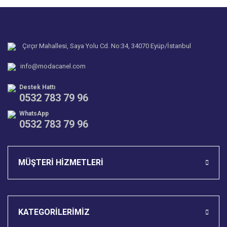
Yorum Yaz
Ürün resmi kalitesiz, bozuk veya görüntülenemiyor.
Soru Sor
Ürün açıklamasında eksik bilgiler bulunuyor.
Ürün bilgilerinde hatalar bulunuyor.
Çırçır Mahallesi, Saya Yolu Cd. No:34, 34070 Eyüp/İstanbul
Ürün fiyatı diğer sitelerden daha pahalı.
info@modacanel.com
Bu ürüne benzer farklı alternatifler olmalı.
Destek Hattı
0532 783 79 96
WhatsApp
0532 783 79 96
Gönder
MÜŞTERİ HİZMETLERİ
KATEGORİLERİMİZ