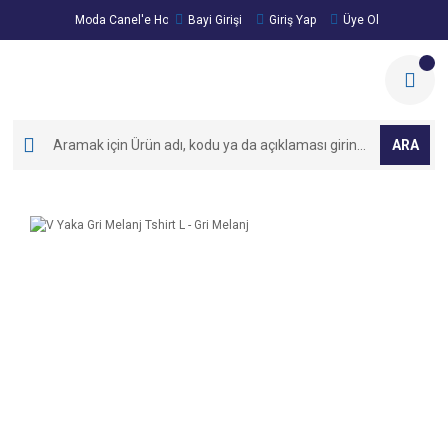
Moda Canel'e Hoşgeldiniz!
Bayi Girişi
Giriş Yap
Üye Ol
ARA