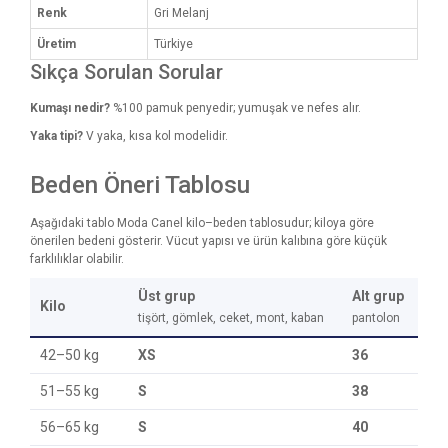
Renk
Gri Melanj
Üretim
Türkiye
Sıkça Sorulan Sorular
Kumaşı nedir?
%100 pamuk penyedir; yumuşak ve nefes alır.
Yaka tipi?
V yaka, kısa kol modelidir.
Beden Öneri Tablosu
Aşağıdaki tablo Moda Canel kilo–beden tablosudur; kiloya göre
önerilen bedeni gösterir. Vücut yapısı ve ürün kalıbına göre küçük
farklılıklar olabilir.
Üst grup
Alt grup
Kilo
tişört, gömlek, ceket, mont, kaban
pantolon
42–50 kg
XS
36
51–55 kg
S
38
56–65 kg
S
40