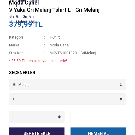
Moda Canel
V Yaka Gri Melanj Tshirt L - Gri Melanj
379,99 TL
Kategori
T-Shirt
Marka
Moda Canel
Stok Kodu
MCVTSH001020-L-GriMelanj
* 35,59 TL den başlayan taksitlerle!
SEÇENEKLER
SEPETE EKLE
HEMEN AL