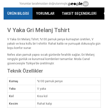
Yorumlar tarafımızdan doğrulanmıştır.
ÜRÜN BİLGİSİ
YORUMLAR
TAKSİT SEÇENEKLERİ
ÖN
V Yaka Gri Melanj Tshirt
V Yaka Gri Melanj Tshirt; %100 pamuk penye kumaştan üretilen, V
yakalı ve kısa kollu bir t-shirttir. Rahat kalıbı ve yumuşak dokusuyla gün
boyu konfor sunar.
Nefes alan pamuk yapısı sıcak günlerde ferahlık sağlar; Gri Melanj
rengiyle günlük ve kurumsal kombinleri tamamlar. Moda Canel
güvencesiyle Türkiye’de üretilmiştir.
Teknik Özellikler
Kumaş
%100 pamuk penye
Yaka
V yaka
Kol
Kısa kol
Kesim
Rahat kalıp