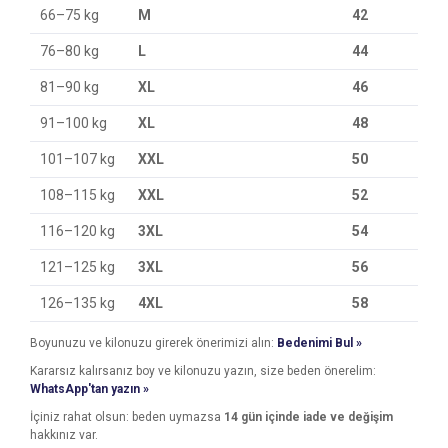
66–75 kg
M
42
76–80 kg
L
44
81–90 kg
XL
46
91–100 kg
XL
48
101–107 kg
XXL
50
108–115 kg
XXL
52
116–120 kg
3XL
54
121–125 kg
3XL
56
126–135 kg
4XL
58
Boyunuzu ve kilonuzu girerek önerimizi alın:
Bedenimi Bul »
Kararsız kalırsanız boy ve kilonuzu yazın, size beden önerelim:
WhatsApp'tan yazın »
İçiniz rahat olsun: beden uymazsa
14 gün içinde iade ve değişim
hakkınız var.