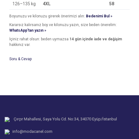
126–135 kg
4XL
58
Boyunuzu ve kilonuzu girerek önerimizi alın:
Bedenimi Bul »
Kararsız kalırsanız boy ve kilonuzu yazın, size beden önerelim:
WhatsApp'tan yazın »
İçiniz rahat olsun: beden uymazsa
14 gün içinde iade ve değişim
hakkınız var.
Soru & Cevap
Bu ürünün fiyat bilgisi, resim, ürün açıklamalarında ve diğer
konularda yetersiz gördüğünüz noktaları öneri formunu
Bu ürüne ilk yorumu siz yapın!
kullanarak tarafımıza iletebilirsiniz.
Ürün hakkında henüz soru sorulmamış.
Görüş ve önerileriniz için teşekkür ederiz.
Yorum Yaz
Ürün resmi kalitesiz, bozuk veya görüntülenemiyor.
Soru Sor
Ürün açıklamasında eksik bilgiler bulunuyor.
Ürün bilgilerinde hatalar bulunuyor.
Çırçır Mahallesi, Saya Yolu Cd. No:34, 34070 Eyüp/İstanbul
Ürün fiyatı diğer sitelerden daha pahalı.
info@modacanel.com
Bu ürüne benzer farklı alternatifler olmalı.