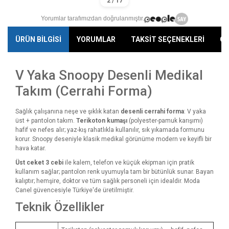
Yorumlar tarafımızdan doğrulanmıştır.
ÜRÜN BİLGİSİ
YORUMLAR
TAKSİT SEÇENEKLERİ
ÖN
V Yaka Snoopy Desenli Medikal
Takım (Cerrahi Forma)
Sağlık çalışanına neşe ve şıklık katan
desenli cerrahi forma
: V yaka
üst + pantolon takım.
Terikoton kumaşı
(polyester-pamuk karışımı)
hafif ve nefes alır; yaz-kış rahatlıkla kullanılır, sık yıkamada formunu
korur. Snoopy deseniyle klasik medikal görünüme modern ve keyifli bir
hava katar.
Üst ceket 3 cebi
ile kalem, telefon ve küçük ekipman için pratik
kullanım sağlar; pantolon renk uyumuyla tam bir bütünlük sunar. Bayan
kalıptır; hemşire, doktor ve tüm sağlık personeli için idealdir. Moda
Canel güvencesiyle Türkiye'de üretilmiştir.
Teknik Özellikler