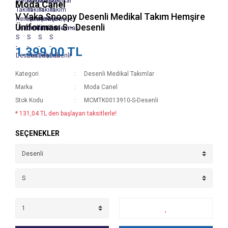
Moda Canel
V Yaka Snoopy Desenli Medikal Takım Hemşire
Üniforması S - Desenli
1.399,00 TL
Kategori
Desenli Medikal Takımlar
Marka
Moda Canel
Stok Kodu
MCMTK0013910-S-Desenli
* 131,04 TL den başlayan taksitlerle!
SEÇENEKLER