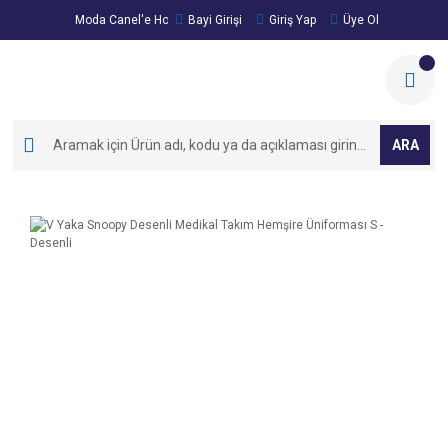
Moda Canel'e Hoşgeldiniz!
Bayi Girişi
Giriş Yap
Üye Ol
ARA