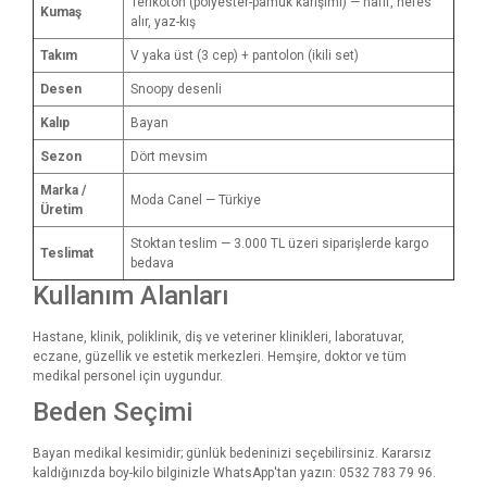
Terikoton (polyester-pamuk karışımı) — hafif, nefes
Kumaş
alır, yaz-kış
Takım
V yaka üst (3 cep) + pantolon (ikili set)
Desen
Snoopy desenli
Kalıp
Bayan
Sezon
Dört mevsim
Marka /
Moda Canel — Türkiye
Üretim
Stoktan teslim — 3.000 TL üzeri siparişlerde kargo
Teslimat
bedava
Kullanım Alanları
Hastane, klinik, poliklinik, diş ve veteriner klinikleri, laboratuvar,
eczane, güzellik ve estetik merkezleri. Hemşire, doktor ve tüm
medikal personel için uygundur.
Beden Seçimi
Bayan medikal kesimidir; günlük bedeninizi seçebilirsiniz. Kararsız
kaldığınızda boy-kilo bilginizle WhatsApp'tan yazın: 0532 783 79 96.