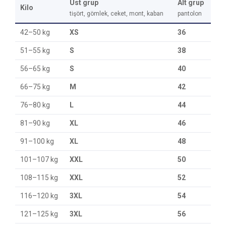
Üst grup
Alt grup
Kilo
tişört, gömlek, ceket, mont, kaban
pantolon
42–50 kg
XS
36
51–55 kg
S
38
56–65 kg
S
40
66–75 kg
M
42
76–80 kg
L
44
81–90 kg
XL
46
91–100 kg
XL
48
101–107 kg
XXL
50
108–115 kg
XXL
52
116–120 kg
3XL
54
121–125 kg
3XL
56