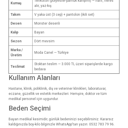
Terikoton (polyester-pamuk karışımı) — hafif, nefes
Kumaş
alır, yaz-kış
Takım
V yaka üst (3 cep) + pantolon (ikili set)
Desen
Monster desenli
Kalıp
Bayan
Sezon
Dört mevsim
Marka /
Moda Canel — Türkiye
Üretim
Stoktan teslim — 3.000 TL üzeri siparişlerde kargo
Teslimat
bedava
Kullanım Alanları
Hastane, klinik, poliklinik, diş ve veteriner klinikleri, laboratuvar,
eczane, güzellik ve estetik merkezleri. Hemşire, doktor ve tüm
medikal personel için uygundur.
Beden Seçimi
Bayan medikal kesimidir; günlük bedeninizi seçebilirsiniz. Kararsız
kaldığınızda boy-kilo bilginizle WhatsApp'tan yazın: 0532 783 79 96.