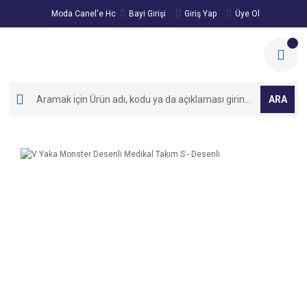
Moda Canel'e Hoşgeldiniz!
Bayi Girişi
Giriş Yap
Üye Ol
ARA