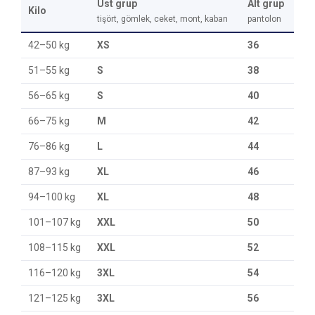
Üst grup
Alt grup
Kilo
tişört, gömlek, ceket, mont, kaban
pantolon
42–50 kg
XS
36
51–55 kg
S
38
56–65 kg
S
40
66–75 kg
M
42
76–86 kg
L
44
87–93 kg
XL
46
94–100 kg
XL
48
101–107 kg
XXL
50
108–115 kg
XXL
52
116–120 kg
3XL
54
121–125 kg
3XL
56