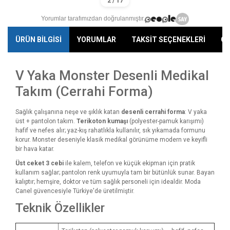
Yorumlar tarafımızdan doğrulanmıştır.
ÜRÜN BİLGİSİ
YORUMLAR
TAKSİT SEÇENEKLERİ
ÖN
V Yaka Monster Desenli Medikal
Takım (Cerrahi Forma)
Sağlık çalışanına neşe ve şıklık katan
desenli cerrahi forma
: V yaka
üst + pantolon takım.
Terikoton kumaşı
(polyester-pamuk karışımı)
hafif ve nefes alır; yaz-kış rahatlıkla kullanılır, sık yıkamada formunu
korur. Monster deseniyle klasik medikal görünüme modern ve keyifli
bir hava katar.
Üst ceket 3 cebi
ile kalem, telefon ve küçük ekipman için pratik
kullanım sağlar; pantolon renk uyumuyla tam bir bütünlük sunar. Bayan
kalıptır; hemşire, doktor ve tüm sağlık personeli için idealdir. Moda
Canel güvencesiyle Türkiye'de üretilmiştir.
Teknik Özellikler