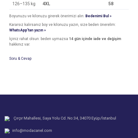
126–135 kg
4XL
58
Boyunuzu ve kilonuzu girerek önerimizi alın:
Bedenimi Bul »
Kararsız kalırsanız boy ve kilonuzu yazın, size beden önerelim:
WhatsApp'tan yazın »
İçiniz rahat olsun: beden uymazsa
14 gün içinde iade ve değişim
hakkınız var.
Soru & Cevap
Bu ürünün fiyat bilgisi, resim, ürün açıklamalarında ve diğer
konularda yetersiz gördüğünüz noktaları öneri formunu
Bu ürüne ilk yorumu siz yapın!
kullanarak tarafımıza iletebilirsiniz.
Ürün hakkında henüz soru sorulmamış.
Görüş ve önerileriniz için teşekkür ederiz.
Yorum Yaz
Ürün resmi kalitesiz, bozuk veya görüntülenemiyor.
Soru Sor
Ürün açıklamasında eksik bilgiler bulunuyor.
Ürün bilgilerinde hatalar bulunuyor.
Çırçır Mahallesi, Saya Yolu Cd. No:34, 34070 Eyüp/İstanbul
Ürün fiyatı diğer sitelerden daha pahalı.
info@modacanel.com
Bu ürüne benzer farklı alternatifler olmalı.