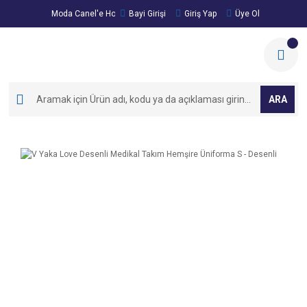
Moda Canel'e Hoşgeldiniz!
Bayi Girişi
Giriş Yap
Üye Ol
ARA