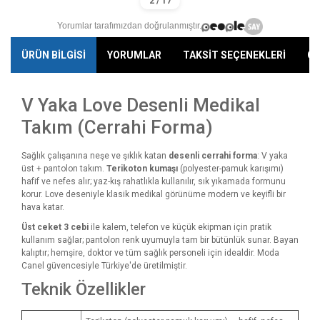
Yorumlar tarafımızdan doğrulanmıştır.
ÜRÜN BİLGİSİ
YORUMLAR
TAKSİT SEÇENEKLERİ
ÖN
V Yaka Love Desenli Medikal
Takım (Cerrahi Forma)
Sağlık çalışanına neşe ve şıklık katan
desenli cerrahi forma
: V yaka
üst + pantolon takım.
Terikoton kumaşı
(polyester-pamuk karışımı)
hafif ve nefes alır; yaz-kış rahatlıkla kullanılır, sık yıkamada formunu
korur. Love deseniyle klasik medikal görünüme modern ve keyifli bir
hava katar.
Üst ceket 3 cebi
ile kalem, telefon ve küçük ekipman için pratik
kullanım sağlar; pantolon renk uyumuyla tam bir bütünlük sunar. Bayan
kalıptır; hemşire, doktor ve tüm sağlık personeli için idealdir. Moda
Canel güvencesiyle Türkiye'de üretilmiştir.
Teknik Özellikler