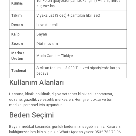
Terikoton (polyester-pamuk karışımı) — hafif, nefes
Kumaş
alır, yaz-kış
Takım
V yaka üst (3 cep) + pantolon (ikili set)
Desen
Love desenli
Kalıp
Bayan
Sezon
Dört mevsim
Marka /
Moda Canel — Türkiye
Üretim
Stoktan teslim — 3.000 TL üzeri siparişlerde kargo
Teslimat
bedava
Kullanım Alanları
Hastane, klinik, poliklinik, diş ve veteriner klinikleri, laboratuvar,
eczane, güzellik ve estetik merkezleri. Hemşire, doktor ve tüm
medikal personel için uygundur.
Beden Seçimi
Bayan medikal kesimidir; günlük bedeninizi seçebilirsiniz. Kararsız
kaldığınızda boy-kilo bilginizle WhatsApp'tan yazın: 0532 783 79 96.