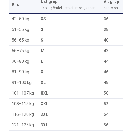
Üst grup
Alt grup
Kilo
tişört, gömlek, ceket, mont, kaban
pantolon
42–50 kg
XS
36
51–55 kg
S
38
56–65 kg
S
40
66–75 kg
M
42
76–80 kg
L
44
81–90 kg
XL
46
91–100 kg
XL
48
101–107 kg
XXL
50
108–115 kg
XXL
52
116–120 kg
3XL
54
121–125 kg
3XL
56