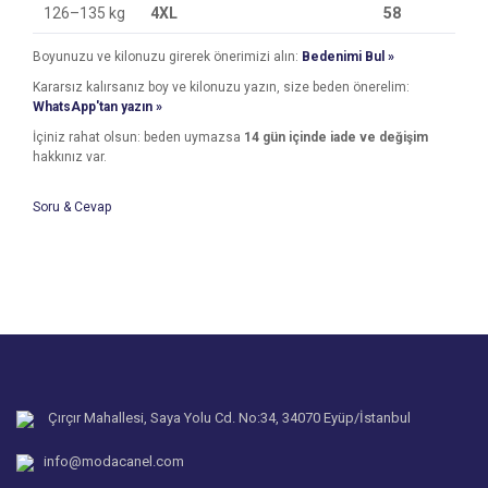
126–135 kg
4XL
58
Boyunuzu ve kilonuzu girerek önerimizi alın:
Bedenimi Bul »
Kararsız kalırsanız boy ve kilonuzu yazın, size beden önerelim:
WhatsApp'tan yazın »
İçiniz rahat olsun: beden uymazsa
14 gün içinde iade ve değişim
hakkınız var.
Soru & Cevap
Bu ürünün fiyat bilgisi, resim, ürün açıklamalarında ve diğer
konularda yetersiz gördüğünüz noktaları öneri formunu
Bu ürüne ilk yorumu siz yapın!
kullanarak tarafımıza iletebilirsiniz.
Ürün hakkında henüz soru sorulmamış.
Görüş ve önerileriniz için teşekkür ederiz.
Yorum Yaz
Ürün resmi kalitesiz, bozuk veya görüntülenemiyor.
Soru Sor
Ürün açıklamasında eksik bilgiler bulunuyor.
Ürün bilgilerinde hatalar bulunuyor.
Çırçır Mahallesi, Saya Yolu Cd. No:34, 34070 Eyüp/İstanbul
Ürün fiyatı diğer sitelerden daha pahalı.
info@modacanel.com
Bu ürüne benzer farklı alternatifler olmalı.