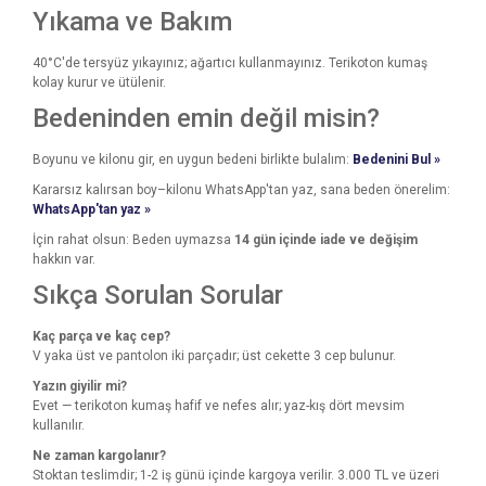
Yıkama ve Bakım
40°C'de tersyüz yıkayınız; ağartıcı kullanmayınız. Terikoton kumaş
kolay kurur ve ütülenir.
Bedeninden emin değil misin?
Boyunu ve kilonu gir, en uygun bedeni birlikte bulalım:
Bedenini Bul »
Kararsız kalırsan boy–kilonu WhatsApp'tan yaz, sana beden önerelim:
WhatsApp'tan yaz »
İçin rahat olsun: Beden uymazsa
14 gün içinde iade ve değişim
hakkın var.
Sıkça Sorulan Sorular
Kaç parça ve kaç cep?
V yaka üst ve pantolon iki parçadır; üst cekette 3 cep bulunur.
Yazın giyilir mi?
Evet — terikoton kumaş hafif ve nefes alır; yaz-kış dört mevsim
kullanılır.
Ne zaman kargolanır?
Stoktan teslimdir; 1-2 iş günü içinde kargoya verilir. 3.000 TL ve üzeri