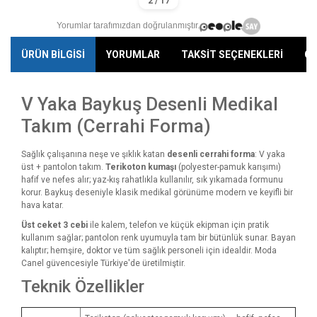
Yorumlar tarafımızdan doğrulanmıştır.
ÜRÜN BİLGİSİ
YORUMLAR
TAKSİT SEÇENEKLERİ
ÖN
V Yaka Baykuş Desenli Medikal
Takım (Cerrahi Forma)
Sağlık çalışanına neşe ve şıklık katan
desenli cerrahi forma
: V yaka
üst + pantolon takım.
Terikoton kumaşı
(polyester-pamuk karışımı)
hafif ve nefes alır; yaz-kış rahatlıkla kullanılır, sık yıkamada formunu
korur. Baykuş deseniyle klasik medikal görünüme modern ve keyifli bir
hava katar.
Üst ceket 3 cebi
ile kalem, telefon ve küçük ekipman için pratik
kullanım sağlar; pantolon renk uyumuyla tam bir bütünlük sunar. Bayan
kalıptır; hemşire, doktor ve tüm sağlık personeli için idealdir. Moda
Canel güvencesiyle Türkiye'de üretilmiştir.
Teknik Özellikler