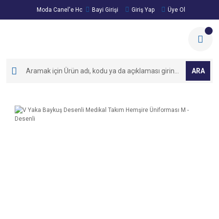
Moda Canel'e Hoşgeldiniz!
Bayi Girişi
Giriş Yap
Üye Ol
ARA