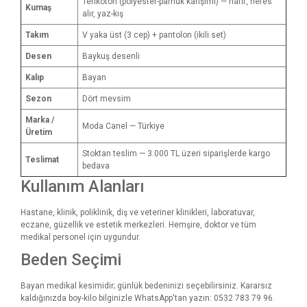
Terikoton (polyester-pamuk karışımı) — hafif, nefes
Kumaş
alır, yaz-kış
Takım
V yaka üst (3 cep) + pantolon (ikili set)
Desen
Baykuş desenli
Kalıp
Bayan
Sezon
Dört mevsim
Marka /
Moda Canel — Türkiye
Üretim
Stoktan teslim — 3.000 TL üzeri siparişlerde kargo
Teslimat
bedava
Kullanım Alanları
Hastane, klinik, poliklinik, diş ve veteriner klinikleri, laboratuvar,
eczane, güzellik ve estetik merkezleri. Hemşire, doktor ve tüm
medikal personel için uygundur.
Beden Seçimi
Bayan medikal kesimidir; günlük bedeninizi seçebilirsiniz. Kararsız
kaldığınızda boy-kilo bilginizle WhatsApp'tan yazın: 0532 783 79 96.