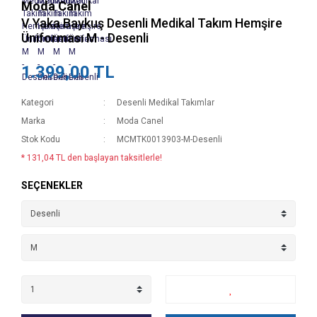
Moda Canel
V Yaka Baykuş Desenli Medikal Takım Hemşire
Üniforması M - Desenli
1.399,00 TL
Kategori
Desenli Medikal Takımlar
Marka
Moda Canel
Stok Kodu
MCMTK0013903-M-Desenli
* 131,04 TL den başlayan taksitlerle!
SEÇENEKLER