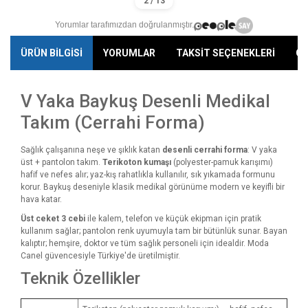
Yorumlar tarafımızdan doğrulanmıştır.
ÜRÜN BİLGİSİ
YORUMLAR
TAKSİT SEÇENEKLERİ
ÖN
V Yaka Baykuş Desenli Medikal
Takım (Cerrahi Forma)
Sağlık çalışanına neşe ve şıklık katan
desenli cerrahi forma
: V yaka
üst + pantolon takım.
Terikoton kumaşı
(polyester-pamuk karışımı)
hafif ve nefes alır; yaz-kış rahatlıkla kullanılır, sık yıkamada formunu
korur. Baykuş deseniyle klasik medikal görünüme modern ve keyifli bir
hava katar.
Üst ceket 3 cebi
ile kalem, telefon ve küçük ekipman için pratik
kullanım sağlar; pantolon renk uyumuyla tam bir bütünlük sunar. Bayan
kalıptır; hemşire, doktor ve tüm sağlık personeli için idealdir. Moda
Canel güvencesiyle Türkiye'de üretilmiştir.
Teknik Özellikler