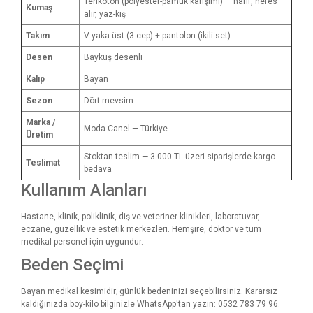
Terikoton (polyester-pamuk karışımı) — hafif, nefes
Kumaş
alır, yaz-kış
Takım
V yaka üst (3 cep) + pantolon (ikili set)
Desen
Baykuş desenli
Kalıp
Bayan
Sezon
Dört mevsim
Marka /
Moda Canel — Türkiye
Üretim
Stoktan teslim — 3.000 TL üzeri siparişlerde kargo
Teslimat
bedava
Kullanım Alanları
Hastane, klinik, poliklinik, diş ve veteriner klinikleri, laboratuvar,
eczane, güzellik ve estetik merkezleri. Hemşire, doktor ve tüm
medikal personel için uygundur.
Beden Seçimi
Bayan medikal kesimidir; günlük bedeninizi seçebilirsiniz. Kararsız
kaldığınızda boy-kilo bilginizle WhatsApp'tan yazın: 0532 783 79 96.