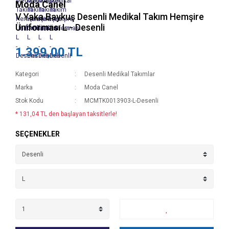
Moda Canel
V Yaka Baykuş Desenli Medikal Takım Hemşire
Üniforması L - Desenli
1.399,00 TL
Kategori
Desenli Medikal Takımlar
Marka
Moda Canel
Stok Kodu
MCMTK0013903-L-Desenli
* 131,04 TL den başlayan taksitlerle!
SEÇENEKLER