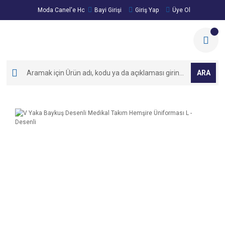
Moda Canel'e Hoşgeldiniz!
Bayi Girişi
Giriş Yap
Üye Ol
ARA