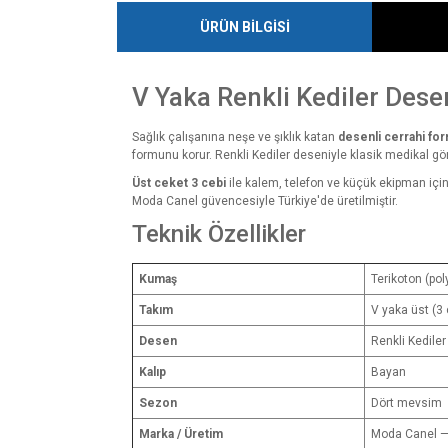
ÜRÜN BİLGİSİ
V Yaka Renkli Kediler Dese
Sağlık çalışanına neşe ve şıklık katan
desenli cerrahi fo
formunu korur. Renkli Kediler deseniyle klasik medikal gö
Üst ceket 3 cebi
ile kalem, telefon ve küçük ekipman için 
Moda Canel güvencesiyle Türkiye'de üretilmiştir.
Teknik Özellikler
Kumaş
Terikoton (pol
Takım
V yaka üst (3 c
Desen
Renkli Kediler
Kalıp
Bayan
Sezon
Dört mevsim
Marka / Üretim
Moda Canel —