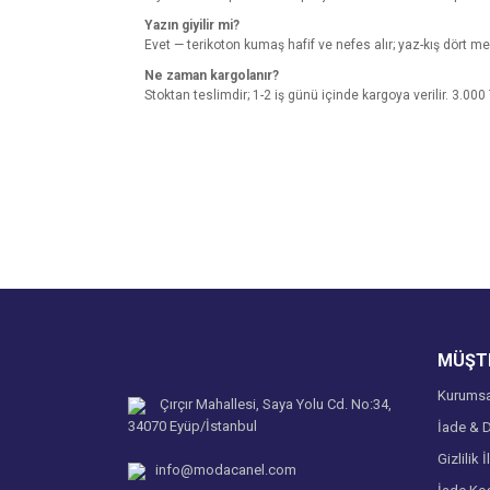
Yazın giyilir mi?
Evet — terikoton kumaş hafif ve nefes alır; yaz-kış dört mev
Ne zaman kargolanır?
Stoktan teslimdir; 1-2 iş günü içinde kargoya verilir. 3.000
Bu ürünün fiyat bilgisi, resim, ürün açıklamalarında v
Görüş ve önerileriniz için teşekkür ederiz.
Ürün resmi kalitesiz, bozuk veya görüntülenemiyo
Ürün açıklamasında eksik bilgiler bulunuyor.
Ürün bilgilerinde hatalar bulunuyor.
Ürün fiyatı diğer sitelerden daha pahalı.
MÜŞTE
Bu ürüne benzer farklı alternatifler olmalı.
Kurumsa
Çırçır Mahallesi, Saya Yolu Cd. No:34,
34070 Eyüp/İstanbul
İade & D
Gizlilik İ
info@modacanel.com