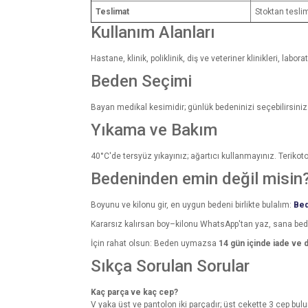
Teslimat
Stoktan tesli
Kullanım Alanları
Hastane, klinik, poliklinik, diş ve veteriner klinikleri, la
Beden Seçimi
Bayan medikal kesimidir; günlük bedeninizi seçebilirsiniz
Yıkama ve Bakım
40°C'de tersyüz yıkayınız; ağartıcı kullanmayınız. Terikot
Bedeninden emin değil misin
Boyunu ve kilonu gir, en uygun bedeni birlikte bulalım:
Bed
Kararsız kalırsan boy–kilonu WhatsApp'tan yaz, sana be
İçin rahat olsun: Beden uymazsa
14 gün içinde iade ve 
Sıkça Sorulan Sorular
Kaç parça ve kaç cep?
V yaka üst ve pantolon iki parçadır; üst cekette 3 cep bulu