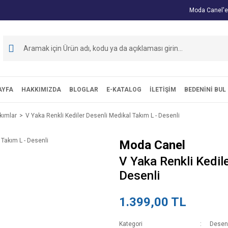
Moda Canel'e
AYFA
HAKKIMIZDA
BLOGLAR
E-KATALOG
İLETİŞİM
BEDENİNİ BUL
kımlar
V Yaka Renkli Kediler Desenli Medikal Takım L - Desenli
Moda Canel
V Yaka Renkli Kedil
Desenli
1.399,00 TL
Kategori
Desenl