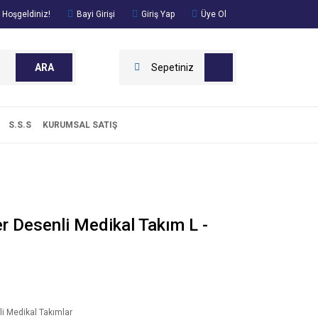
 Hoşgeldiniz!
Bayi Girişi
Giriş Yap
Üye Ol
ARA
Sepetiniz
S.S.S
KURUMSAL SATIŞ
er Desenli Medikal Takım L -
i Medikal Takımlar