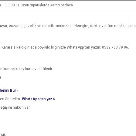
m — 3.000 TL üzeri siparişlerde kargo bedava
boratuvar, eczane, güzellik ve estetik merkezleri. Hemşire, doktor ve tüm medikal per
. Kararsız kaldığınızda boy-kilo bilginizle WhatsApp'tan yazın: 0532 783 79 96.
on kumaş kolay kurur ve ütülenir.
?
enini Bul »
den önerelim:
WhatsApp'tan yaz »
değişim
hakkın var.
nur.