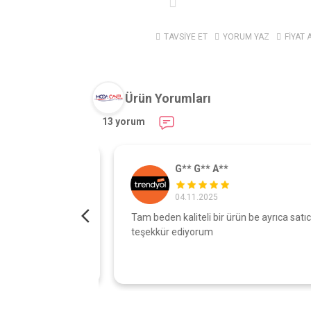
TAVSİYE ET
YORUM YAZ
FİYAT 
Ürün Yorumları
13 yorum
G** G** A**
04.11.2025
turdu gönül
Tam beden kaliteli bir ürün be ayrıca satıcıy
şı çok iyi
teşekkür ediyorum