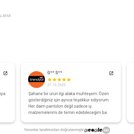
ALARMI
G** S**
27.10.2025
a
Şahane bir ürün ilgi alaka muhteşem. Özen
A
gösterdiğiniz için ayrıca teşekkür ediyorum.
o
Her daim pantolon değil sadece iş
malzemelerimi de temin edebileceğim ba
Yorumlar tarafımızdan doğrulanmıştır.