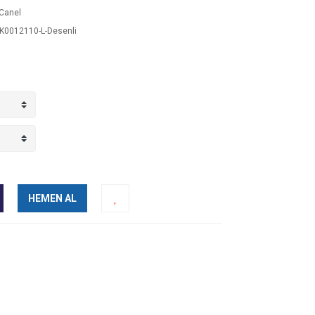
Canel
0012110-L-Desenli
HEMEN AL