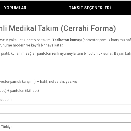
YORUMLAR
TAKSİT SEÇENEKLERİ
nli Medikal Takım (Cerrahi Forma)
rma
: V yaka üst + pantolon takım.
Terikoton kumaşı
(polyester-pamuk karışımı) hafif
rünüme modern ve keyifli bir hava katar.
pratik kullanım sağlar; pantolon renk uyumuyla tam bir bütünlük sunar. Bayan kalıpt
yester-pamuk karışımı) — hafif, nefes alır, yaz-kış
ep) + pantolon (ikili set)
 desenli
 Türkiye