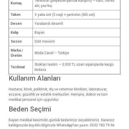
Terikoton (polyester-pamuk karışımı) — hafif, nefes
Kumaş
alır, yaz-kış
Takım
V yaka üst (3 cep) + pantolon (ikili set)
Desen
Yarabandı desenli
Kalıp
Bayan
Sezon
Dört mevsim
Marka /
Moda Canel — Türkiye
Üretim
Stoktan teslim — 3.000 TL üzeri siparişlerde kargo
Teslimat
bedava
Kullanım Alanları
Hastane, klinik, poliklinik, diş ve veteriner klinikleri, laboratuvar,
eczane, güzellik ve estetik merkezleri. Hemşire, doktor ve tüm
medikal personel için uygundur.
Beden Seçimi
Bayan medikal kesimidir; günlük bedeninizi seçebilirsiniz. Kararsız
kaldığınızda boy-kilo bilginizle WhatsApp'tan yazın: 0532 783 79 96.