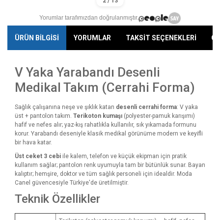
Yorumlar tarafımızdan doğrulanmıştır.
ÜRÜN BİLGİSİ
YORUMLAR
TAKSİT SEÇENEKLERİ
ÖN
V Yaka Yarabandı Desenli
Medikal Takım (Cerrahi Forma)
Sağlık çalışanına neşe ve şıklık katan
desenli cerrahi forma
: V yaka
üst + pantolon takım.
Terikoton kumaşı
(polyester-pamuk karışımı)
hafif ve nefes alır; yaz-kış rahatlıkla kullanılır, sık yıkamada formunu
korur. Yarabandı deseniyle klasik medikal görünüme modern ve keyifli
bir hava katar.
Üst ceket 3 cebi
ile kalem, telefon ve küçük ekipman için pratik
kullanım sağlar; pantolon renk uyumuyla tam bir bütünlük sunar. Bayan
kalıptır; hemşire, doktor ve tüm sağlık personeli için idealdir. Moda
Canel güvencesiyle Türkiye'de üretilmiştir.
Teknik Özellikler