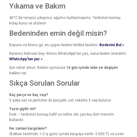
Yıkama ve Bakım
40°C'de tersyüz yıkayınız; ağartıcı kullanmayınız. Terikoton kumaş
kolay kurur ve ütülenir.
Bedeninden emin değil misin?
Boyunu ve kilonu gir, en uygun bedeni birlikte bulalım:
Bedenini Bul »
Kararsız kalırsan boy–kilonu WhatsApp'tan yaz, sana beden önerelim:
WhatsApp'tan yaz »
İçin rahat olsun: Beden uymazsa
14 gün içinde iade ve değişim
hakkın var.
Sıkça Sorulan Sorular
Kaç parça ve kaç cep?
V yaka üst ve pantolon iki parçadır; üst cekette 3 cep bulunur.
Yazın giyilir mi?
Evet — terikoton kumaş hafif ve nefes alır; yaz-kış dört mevsim
kullanılır.
Ne zaman kargolanır?
Stoktan teslimdir; 1-2 iş günü içinde kargoya verilir. 3.000 TL ve üzeri