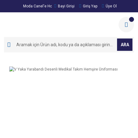
Moda Canel'e Hoşgeldiniz!
Bayi Girişi
Giriş Yap
Üye Ol
ARA