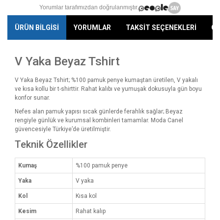
Yorumlar tarafımızdan doğrulanmıştır.
ÜRÜN BİLGİSİ
YORUMLAR
TAKSİT SEÇENEKLERİ
ÖN
V Yaka Beyaz Tshirt
V Yaka Beyaz Tshirt; %100 pamuk penye kumaştan üretilen, V yakalı
ve kısa kollu bir t-shirttir. Rahat kalıbı ve yumuşak dokusuyla gün boyu
konfor sunar.
Nefes alan pamuk yapısı sıcak günlerde ferahlık sağlar; Beyaz
rengiyle günlük ve kurumsal kombinleri tamamlar. Moda Canel
güvencesiyle Türkiye’de üretilmiştir.
Teknik Özellikler
Kumaş
%100 pamuk penye
Yaka
V yaka
Kol
Kısa kol
Kesim
Rahat kalıp