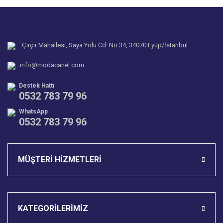
Yorum Yaz
Ürün resmi kalitesiz, bozuk veya görüntülenemiyor.
Soru Sor
Ürün açıklamasında eksik bilgiler bulunuyor.
Ürün bilgilerinde hatalar bulunuyor.
Çırçır Mahallesi, Saya Yolu Cd. No:34, 34070 Eyüp/İstanbul
Ürün fiyatı diğer sitelerden daha pahalı.
info@modacanel.com
Bu ürüne benzer farklı alternatifler olmalı.
Destek Hattı
0532 783 79 96
WhatsApp
0532 783 79 96
Gönder
MÜŞTERİ HİZMETLERİ
KATEGORİLERİMİZ