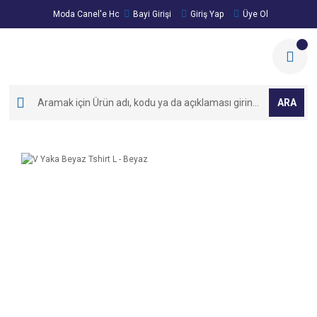
Moda Canel'e Hoşgeldiniz!
Bayi Girişi
Giriş Yap
Üye Ol
ARA