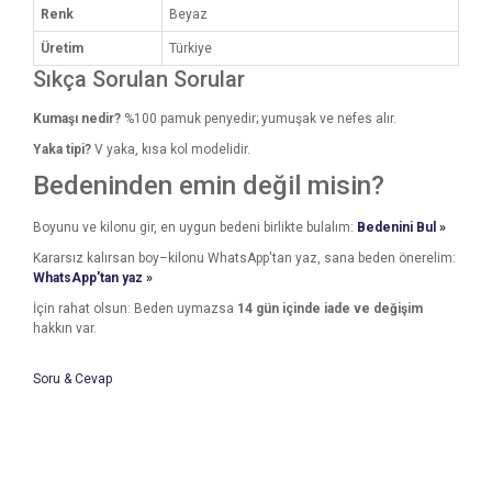
Renk
Beyaz
Üretim
Türkiye
Sıkça Sorulan Sorular
Kumaşı nedir?
%100 pamuk penyedir; yumuşak ve nefes alır.
Yaka tipi?
V yaka, kısa kol modelidir.
Bedeninden emin değil misin?
Boyunu ve kilonu gir, en uygun bedeni birlikte bulalım:
Bedenini Bul »
Kararsız kalırsan boy–kilonu WhatsApp'tan yaz, sana beden önerelim:
WhatsApp'tan yaz »
İçin rahat olsun: Beden uymazsa
14 gün içinde iade ve değişim
hakkın var.
Soru & Cevap
Bu ürünün fiyat bilgisi, resim, ürün açıklamalarında ve diğer
konularda yetersiz gördüğünüz noktaları öneri formunu
Bu ürüne ilk yorumu siz yapın!
kullanarak tarafımıza iletebilirsiniz.
Ürün hakkında henüz soru sorulmamış.
Görüş ve önerileriniz için teşekkür ederiz.