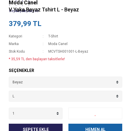
Moda Canel
V Yaka Beyaz Tshirt L - Beyaz
379,99 TL
Kategori
T-Shirt
Marka
Moda Canel
Stok Kodu
MCVTSH001001-L-Beyaz
* 35,59 TL den başlayan taksitlerle!
SEÇENEKLER
SEPETE EKLE
HEMEN AL