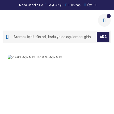
Moda Canel'e Hoşgeldiniz!
Bayi Girişi
Giriş Yap
Üye Ol
ARA