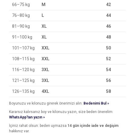
66–75 kg
M
42
76–80 kg
L
44
81–90 kg
XL
46
91–100 kg
XL
48
101–107 kg
XXL
50
108–115 kg
XXL
52
116–120 kg
3XL
54
121–125 kg
3XL
56
126–135 kg
4XL
58
Boyunuzu ve kilonuzu girerek önerimizi alın:
Bedenimi Bul »
Kararsız kalırsanız boy ve kilonuzu yazın, size beden önerelim:
WhatsApp'tan yazın »
İçiniz rahat olsun: beden uymazsa
14 gün içinde iade ve değişim
hakkınız var.