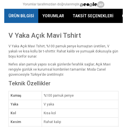
Yorumlar tarafımızdan doğrulanmıştır.
ÜRÜN BİLGİSİ
YORUMLAR
TAKSİT SEÇENEKLERİ
ÖN
V Yaka Açık Mavi Tshirt
V Yaka Açık Mavi Tshirt; %100 pamuk penye kumaştan üretilen, V
yakalı ve kısa kollu bir t-shirttir. Rahat kalıbı ve yumuşak dokusuyla gün
boyu konfor sunar.
Nefes alan pamuk yapısı sıcak günlerde ferahlık sağlar; Açık Mavi
rengiyle günlük ve kurumsal kombinleri tamamlar. Moda Canel
güvencesiyle Türkiye’de üretilmiştir.
Teknik Özellikler
Kumaş
%100 pamuk penye
Yaka
V yaka
Kol
Kısa kol
Kesim
Rahat kalıp