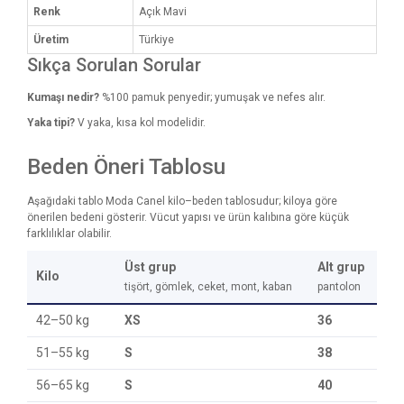
Renk
Açık Mavi
Üretim
Türkiye
Sıkça Sorulan Sorular
Kumaşı nedir?
%100 pamuk penyedir; yumuşak ve nefes alır.
Yaka tipi?
V yaka, kısa kol modelidir.
Beden Öneri Tablosu
Aşağıdaki tablo Moda Canel kilo–beden tablosudur; kiloya göre
önerilen bedeni gösterir. Vücut yapısı ve ürün kalıbına göre küçük
farklılıklar olabilir.
Üst grup
Alt grup
Kilo
tişört, gömlek, ceket, mont, kaban
pantolon
42–50 kg
XS
36
51–55 kg
S
38
56–65 kg
S
40