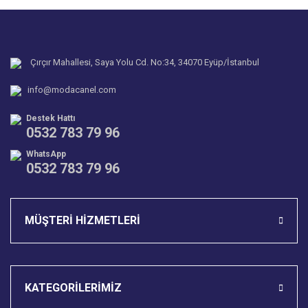
Yorum Yaz
Ürün resmi kalitesiz, bozuk veya görüntülenemiyor.
Soru Sor
Ürün açıklamasında eksik bilgiler bulunuyor.
Ürün bilgilerinde hatalar bulunuyor.
Çırçır Mahallesi, Saya Yolu Cd. No:34, 34070 Eyüp/İstanbul
Ürün fiyatı diğer sitelerden daha pahalı.
info@modacanel.com
Bu ürüne benzer farklı alternatifler olmalı.
Destek Hattı
0532 783 79 96
WhatsApp
0532 783 79 96
Gönder
MÜŞTERİ HİZMETLERİ
KATEGORİLERİMİZ