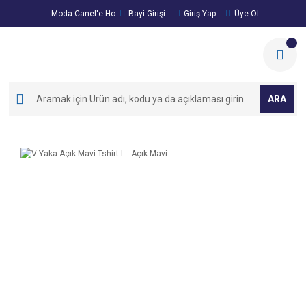
Moda Canel'e Hoşgeldiniz!
Bayi Girişi
Giriş Yap
Üye Ol
ARA