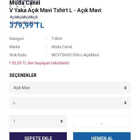
Moda Canel
V Yaka Açık Mavi Tshirt L - Açık Mavi
379,99 TL
Kategori
T-Shirt
Marka
Moda Canel
Stok Kodu
MCVTSH001006-L-AçıkMavi
* 35,59 TL den başlayan taksitlerle!
SEÇENEKLER
SEPETE EKLE
HEMEN AL