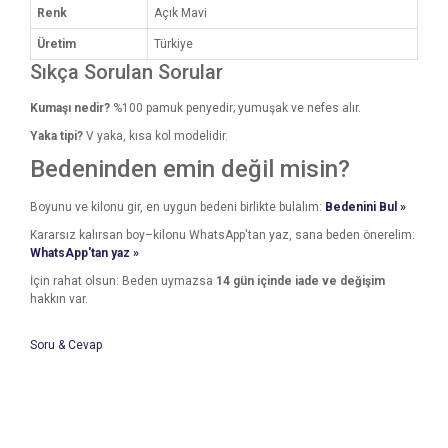
Renk
Açık Mavi
Üretim
Türkiye
Sıkça Sorulan Sorular
Kumaşı nedir?
%100 pamuk penyedir; yumuşak ve nefes alır.
Yaka tipi?
V yaka, kısa kol modelidir.
Bedeninden emin değil misin?
Boyunu ve kilonu gir, en uygun bedeni birlikte bulalım:
Bedenini Bul »
Kararsız kalırsan boy–kilonu WhatsApp'tan yaz, sana beden önerelim:
WhatsApp'tan yaz »
İçin rahat olsun: Beden uymazsa
14 gün içinde iade ve değişim
hakkın var.
Soru & Cevap
Bu ürünün fiyat bilgisi, resim, ürün açıklamalarında ve diğer
konularda yetersiz gördüğünüz noktaları öneri formunu
Bu ürüne ilk yorumu siz yapın!
kullanarak tarafımıza iletebilirsiniz.
Ürün hakkında henüz soru sorulmamış.
Görüş ve önerileriniz için teşekkür ederiz.