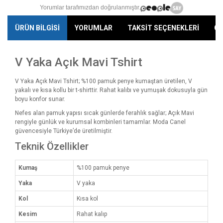
Yorumlar tarafımızdan doğrulanmıştır.
ÜRÜN BİLGİSİ
YORUMLAR
TAKSİT SEÇENEKLERİ
ÖN
V Yaka Açık Mavi Tshirt
V Yaka Açık Mavi Tshirt; %100 pamuk penye kumaştan üretilen, V
yakalı ve kısa kollu bir t-shirttir. Rahat kalıbı ve yumuşak dokusuyla gün
boyu konfor sunar.
Nefes alan pamuk yapısı sıcak günlerde ferahlık sağlar; Açık Mavi
rengiyle günlük ve kurumsal kombinleri tamamlar. Moda Canel
güvencesiyle Türkiye’de üretilmiştir.
Teknik Özellikler
Kumaş
%100 pamuk penye
Yaka
V yaka
Kol
Kısa kol
Kesim
Rahat kalıp