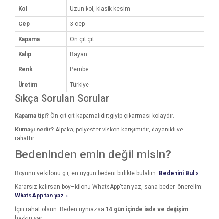
Kol
Uzun kol, klasik kesim
Cep
3 cep
Kapama
Ön çıt çıt
Kalıp
Bayan
Renk
Pembe
Üretim
Türkiye
Sıkça Sorulan Sorular
Kapama tipi?
Ön çıt çıt kapamalıdır; giyip çıkarması kolaydır.
Kumaşı nedir?
Alpaka; polyester-viskon karışımıdır, dayanıklı ve
rahattır.
Bedeninden emin değil misin?
Boyunu ve kilonu gir, en uygun bedeni birlikte bulalım:
Bedenini Bul »
Kararsız kalırsan boy–kilonu WhatsApp'tan yaz, sana beden önerelim:
WhatsApp'tan yaz »
İçin rahat olsun: Beden uymazsa
14 gün içinde iade ve değişim
hakkın var.