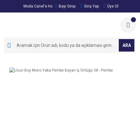
Moda Canel'e Hoşgeldiniz!
Bayi Girişi
Giriş Yap
Üye Ol
ARA