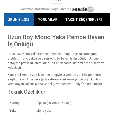
Yorumlar tarafımızdan doğrulanmıştır.
ÜRÜN BİLGİSİ
YORUMLAR
TAKSİT SEÇENEKLERİ
ÖN
Uzun Boy Mono Yaka Pembe Bayan
İş Önlüğü
Uzun Boy Mono Yaka Pembe Bayan İş Önlüğü; alpaka kumaştan
üretilen, mono yakalı ve uzun kollu bir bayan iş önlüğüdür. Üç cep
detayıyla pratik kullanım sunar; çıt çıt kapama sistemi giyip çıkarmayı
kolaylaştırır.
Klasik kol kesimi ve şık pembe rengiyle iş yerinde zarif bir görünüm
sağlar; dayanıklı alpaka (polyester-viskon) kumaşı gün boyu konfor
verir. Bayan kalıptır. Moda Canel güvencesiyle Türkiye’de üretilmiştir.
Teknik Özellikler
Kumaş
Alpaka (polyester-viskon)
Yaka
Mono yaka