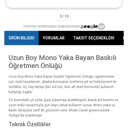
Yorumlar tarafımızdan doğrulanmıştır.
ÜRÜN BİLGİSİ
YORUMLAR
TAKSİT SEÇENEKLERİ
ÖN
Uzun Boy Mono Yaka Bayan Baskılı
Öğretmen Önlüğü
Uzun Boy Mono Yaka Bayan Baskılı Öğretmen Önlüğü; öğretmenler
için özel tasarlanan, alpaka kumaştan üretilmiş şık ve fonksiyonel bir
önlüktür. Üç cep detayı (biri sol üst, ikisi alt etek kısmında) kullanım
kolaylığı sağlar.
Ön kısımdaki çıt çıtlar giyip çıkarmayı pratikleştirir; klasik kol kesimi ve
uzun kollu tasarımıyla gün boyu rahat kullanım sunar. Mono yaka ve
baskı detayıyla zarif bir görünüm verir. Moda Canel güvencesiyle
Türkiye’de üretilmiştir.
Teknik Özellikler