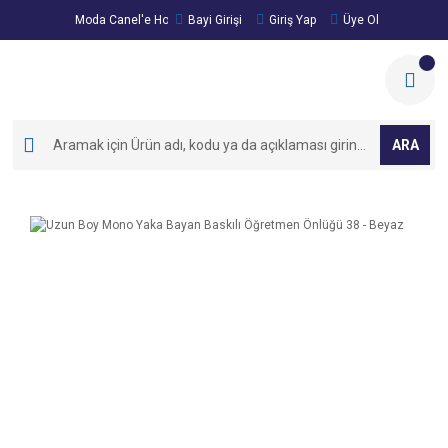
Moda Canel'e Hoşgeldiniz!
Bayi Girişi
Giriş Yap
Üye Ol
ARA