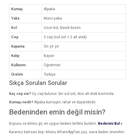
Kumaş
Alpaka
Yaka
Mono yaka
Kol
Uzun kol, klasik kesim
Cep
3 cep (sol üst + 2 alt etek)
Kapama
Ön çıt çıt
Kalıp
Bayan
Kullanım
Öğretmen
Üretim
Türkiye
Sıkça Sorulan Sorular
Kaç cep var?
Üç cep bulunur: biri sol üst, ikisi alt etek kısmında.
Kumaşı nedir?
Alpaka kumaştır; rahat ve dayanıklıdır.
Bedeninden emin değil misin?
Boyunu ve kilonu gir, en uygun bedeni birlikte bulalım:
Bedenini Bul »
Kararsız kalırsan boy–kilonu WhatsApp'tan yaz, sana beden önerelim: